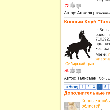
-73
Автор:
Анжела
Обновлен
Конный Клуб "Тал
с. Боль
район. 
7102921
организ
хозяйст
Метки:
животн
Сибирский тракт
-43
Автор:
Талисман
Обнов
« Назад
1
2
3
4
5
Дополнительные п
Конные клубы
областей