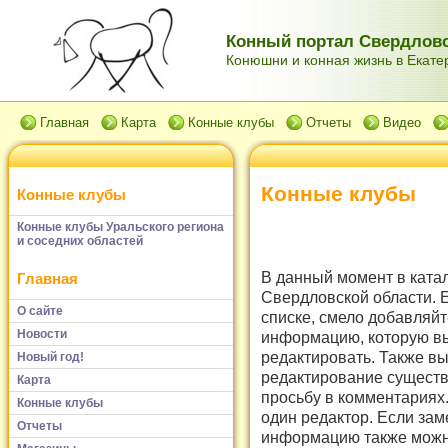
Конный портал Свердловс
Конюшни и конная жизнь в Екатер
Главная
Карта
Конные клубы
Отчеты
Видео
Конные клубы
Конные клубы
Конные клубы Уральского региона
и соседних областей
В данный момент в ката
Главная
Свердловской области. Е
О сайте
списке, смело добавляйт
Новости
информацию, которую вы
редактировать. Также в
Новый год!
редактирование существ
Карта
просьбу в комментариях.
Конные клубы
один редактор. Если зам
Отчеты
информацию также можно