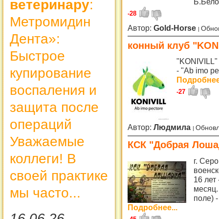
Б.Бел
ветеринару
:
-28
Метромидин
Автор:
Gold-Horse
Обно
Дента»:
конный клуб "KONI
Быстрое
"KONIVILL"
купирование
- "Ab imo pe
Подробнее.
воспаления и
-27
защита после
операций
Автор:
Людмила
Обновл
Уважаемые
КСК "Добрая Лоша
коллеги! В
г. Сер
военск
своей практике
16 лет 
месяц.
мы часто...
поле) 
Подробнее...
16.06.26