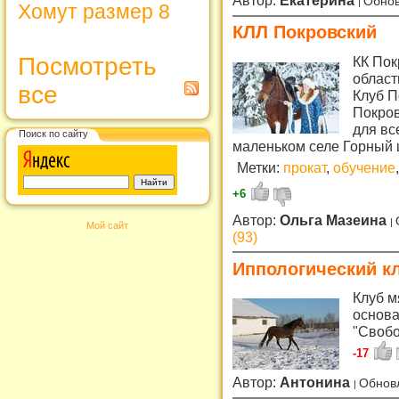
Автор:
Екатерина
Обнов
Хомут размер 8
КЛЛ Покровский
Посмотреть
КК Пок
област
все
Клуб П
Покров
для вс
Поиск по сайту
маленьком селе Горный щ
Метки:
прокат
,
обучение
,
+6
Автор:
Ольга Мазеина
Мой сайт
(93)
Иппологический к
Клуб м
основа
"Своб
-17
Автор:
Антонина
Обнов