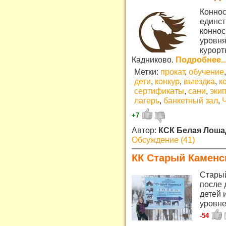
Коннос
единст
коннос
уровня
курорт
Кадниково.
Подробнее..
Метки:
прокат
,
обучение
,
дети
,
конкур
,
выездка
,
к
сертификаты
,
сани
,
эки
лагерь
,
банкетный зал
,
+7
Автор:
КСК Белая Лош
Обсуждение (41)
КК Старый Каменс
Старый
после 
детей 
уровне
-54