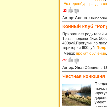
Екатеринбург
,
раздевал
-23
Автор:
Алена
Обновлено
Конный клуб "Pon
Приглашает родителей и
1раз в неделю -1час 500
400руб.Прогулки по лес
територии-600руб.
Подро
Метки:
прокат
,
обучение
,
-27
Автор:
Яна
Обновлено 13
Частная конюшня 
Предла
-начал
-прогу
дереве
умеют 
научим