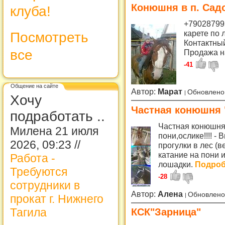
Конюшня в п. Сад
клуба!
+790287995
карете по 
Посмотреть
Контактный
все
Продажа н
-41
Общение на сайте
Автор:
Марат
Обновлено
Хочу
Частная конюшня 
подработать ..
Частная конюшня 
Милена 21 июля
пони,ослике!!!! -
2026, 09:23 //
прогулки в лес (в
катание на пони 
Работа -
лошадки.
Подробн
Требуются
-28
сотрудники в
Автор:
Алена
Обновлено
прокат г. Нижнего
Тагила
КСК"Зарница"