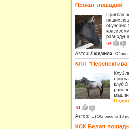
Прокат лошадей
Приглашае
наших лош
обучение в
красивому
равнодуш
-74
Автор:
Людмила
Обновл
КЛЛ "Перспектива
Клуб л
пригла
клуб.О
районе
машине
Подроб
-61
Автор:
...
Обновлено 13 н
КСК Белая лошад