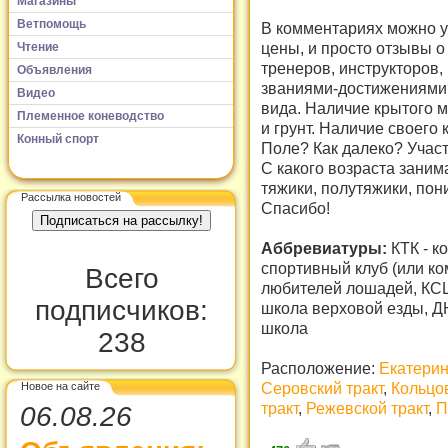
Магазины
Ветпомощь
В комментариях можно ук
цены, и просто отзывы о
Чтение
тренеров, инструкторов
Объявления
званиями-достижениями, 
Видео
вида. Наличие крытого м
Племенное коневодство
и грунт. Наличие своего
Конный спорт
Поле? Как далеко? Участ
С какого возраста заним
тяжики, полутяжики, по
Рассылка новостей
Спасибо!
Аббревиатуры:
КТК - к
спортивный клуб (или ком
Всего
любителей лошадей, КСШ
подписчиков:
школа верховой езды, Д
школа
238
Расположение:
Екатерин
Серовский тракт
,
Кольцов
Новое на сайте
тракт
,
Режевской тракт
,
П
06.08.26