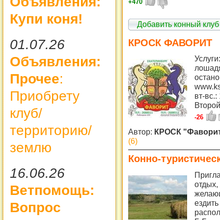
Объявления:
+470
Купи коня!
Добавить конный клуб
01.07.26
КРОСК ФАВОРИТ
Объявления:
Услуги
лошадя
Прочее
:
остано
www.ks
Приобрету
вт-вс.:
Второй
клуб/
-26
территорию/
Автор:
КРОСК "Фавори
(6)
землю
Конно-туристичес
16.06.26
Пригла
отдых,
Ветпомощь:
желающ
ездить 
Вопрос
распол