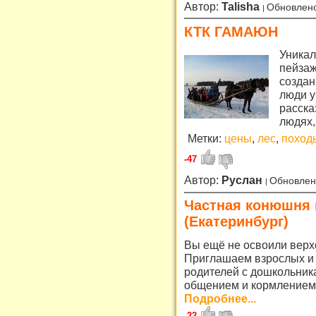
Автор:
Talisha
Обновлено
КТК ГАМАЮН
Уникал
пейзаж
создан
люди у
расска
людях,
Метки:
цены
,
лес
,
поход
-47
Автор:
Руслан
Обновлен
Частная конюшня 
(Екатеринбург)
Вы ещё не освоили верх
Приглашаем взрослых и 
родителей с дошкольника
общением и кормлением жи
Подробнее...
-22