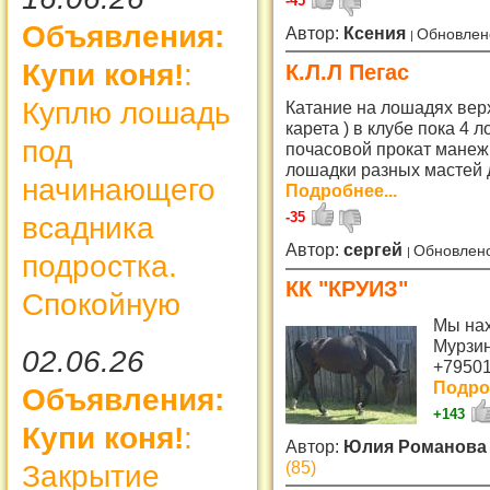
-45
Объявления:
Автор:
Ксения
Обновлен
Купи коня!
:
К.Л.Л Пегас
Куплю лошадь
Катание на лошадях верхо
карета ) в клубе пока 4 
под
почасовой прокат манеж 
лошадки разных мастей 
начинающего
Подробнее...
-35
всадника
Автор:
сергей
Обновлено
подростка.
КК "КРУИЗ"
Спокойную
Мы нах
Мурзинк
02.06.26
+7950
Подроб
Объявления:
+143
Купи коня!
:
Автор:
Юлия Романов
(85)
Закрытие