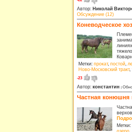
Автор:
Николай Викто
Обсуждение (12)
Коневодческое хоз
Племен
занима
линиях
тяжело
Коварн
Метки:
прокат
,
постой
,
л
Ново-Московский тракт
,
-23
Автор:
константин
Обно
Частная конюшня 
Частна
верхов
Подроб
Метки:
озеро
,