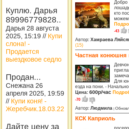
Добро 
лошаде
Куплю. Дарья
кто по
89996779828..
можем 
Подроб
Дарья 28 августа
-43
2025, 15:19 //
Купи
Автор:
Хамраева Ляйс
слона! -
(15)
Продается
Частная конюшня 
выездковое седло
Девчон
пригла
Продан...
замеча
Для юн
Снежана 26
езда на пони. - Начальн
600р/час
апреля 2025, 19:59
Цена:
Подроб
//
Купи коня! -
-70
Жеребчик.18.03.22
Автор:
Людмила
Обновл
КСК Каприоль
Дайте цену за
посело