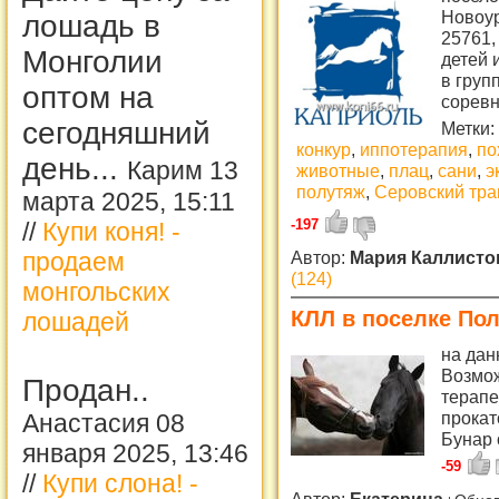
Новоур
лошадь в
25761,
Монголии
детей 
в груп
оптом на
сорев
сегодняшний
Метки:
конкур
,
иппотерапия
,
по
день...
Карим 13
животные
,
плац
,
сани
,
э
полутяж
,
Серовский тра
марта 2025, 15:11
-197
//
Купи коня! -
Автор:
Мария Каллист
продаем
(124)
монгольских
КЛЛ в поселке По
лошадей
на дан
Возмож
Продан..
терапе
прокат
Анастасия 08
Бунар 
января 2025, 13:46
-59
//
Купи слона! -