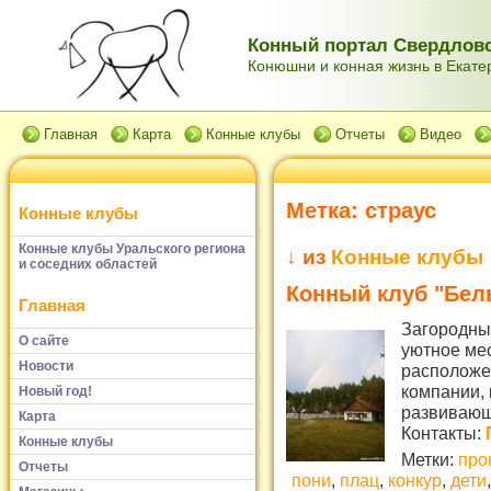
Конный портал Свердловс
Конюшни и конная жизнь в Екатер
Главная
Карта
Конные клубы
Отчеты
Видео
Метка:
страус
Конные клубы
Конные клубы Уральского региона
↓ из
Конные клубы
и соседних областей
Конный клуб "Бел
Главная
Загородный
О сайте
уютное мес
Новости
расположе
компании, 
Новый год!
развивающи
Карта
Контакты:
Конные клубы
Метки:
про
Отчеты
пони
,
плац
,
конкур
,
дети
,