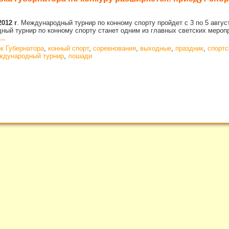
2012 г
.
Международный турнир по конному спорту пройдет с 3 по 5 авгус
ый турнир по конному спорту станет одним из главных светских меропр
..
к Губернатора
,
конный спорт
,
соревнования
,
выходные
,
праздник
,
спорт
ждународный турнир
,
лошади