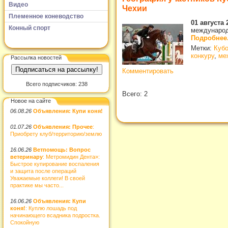
Видео
Чехии
Племенное коневодство
01 августа 
Конный спорт
международн
Подробнее.
Метки:
Кубо
конкуру
,
ме
Рассылка новостей
Комментировать
Всего подписчиков: 238
Всего: 2
Новое на сайте
06.08.26
Объявления: Купи коня!
01.07.26
Объявления: Прочее
:
Приобрету клуб/территорию/землю
16.06.26
Ветпомощь: Вопрос
ветеринару
: Метромидин Дента»:
Быстрое купирование воспаления
и защита после операций
Уважаемые коллеги! В своей
практике мы часто...
16.06.26
Объявления: Купи
коня!
: Куплю лошадь под
начинающего всадника подростка.
Спокойную