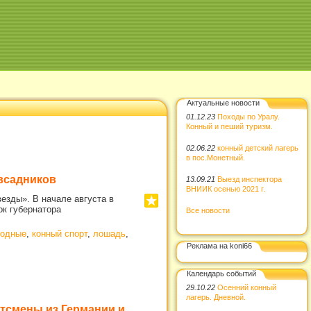
Актуальные новости
01.12.23
Походы по Уралу.
Конный и пеший туризм.
02.06.22
конный детский лагерь
в пос.Монетный.
 всадников
13.09.21
Выезд инспектора
ВНИИК осенью 2021 г.
езды». В начале августа в
ок губернатора
Все новости
одные
,
конный спорт
,
лошадь
,
Реклама на koni66
Календарь событий
29.10.22
Осенний конный
лагерь. Дневной.
ртсмены из Германии и