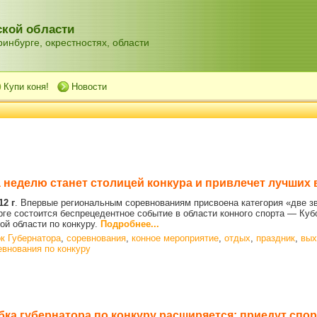
кой области
инбурге, окрестностях, области
Купи коня!
Новости
 неделю станет столицей конкура и привлечет лучших
12 г
.
Впервые региональным соревнованиям присвоена категория «две зв
ге состоится беспрецедентное событие в области конного спорта — Куб
ой области по конкуру.
Подробнее...
к Губернатора
,
соревнования
,
конное мероприятие
,
отдых
,
праздник
,
вых
евнования по конкуру
бка губернатора по конкуру расширяется: приедут спо