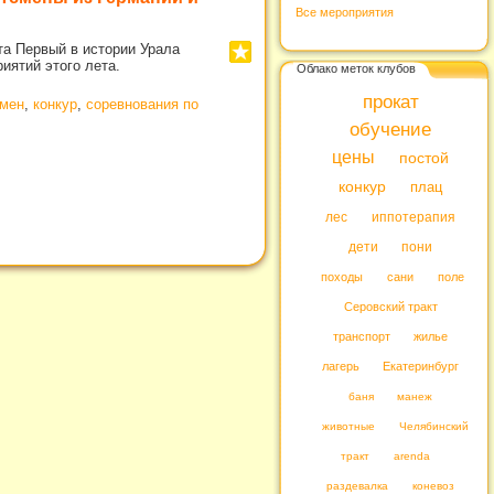
Все мероприятия
та Первый в истории Урала
иятий этого лета.
Облако меток клубов
прокат
смен
,
конкур
,
соревнования по
обучение
цены
постой
конкур
плац
лес
иппотерапия
дети
пони
походы
сани
поле
Серовский тракт
транспорт
жилье
лагерь
Екатеринбург
баня
манеж
животные
Челябинский
тракт
arenda
раздевалка
коневоз