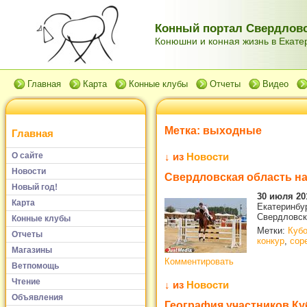
Конный портал Свердловс
Конюшни и конная жизнь в Екатер
Главная
Карта
Конные клубы
Отчеты
Видео
Метка:
выходные
Главная
О сайте
↓ из
Новости
Новости
Свердловская область на
Новый год!
30 июля 20
Карта
Екатеринбур
Свердловск
Конные клубы
Метки:
Кубо
Отчеты
конкур
,
сор
Магазины
Комментировать
Ветпомощь
Чтение
↓ из
Новости
Объявления
География участников Ку