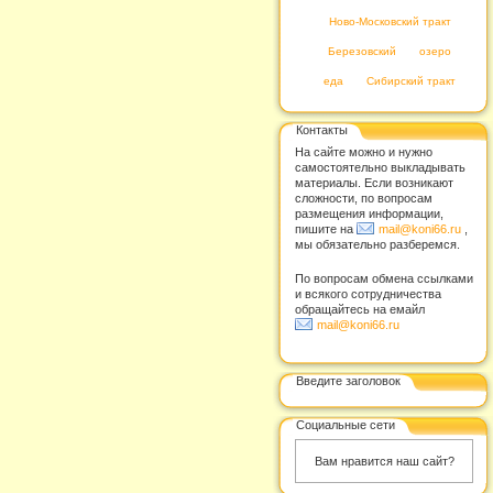
Ново-Московский тракт
Березовский
озеро
еда
Сибирский тракт
Контакты
На сайте можно и нужно
самостоятельно выкладывать
материалы. Если возникают
сложности, по вопросам
размещения информации,
пишите на
mail@koni66.ru
,
мы обязательно разберемся.
По вопросам обмена ссылками
и всякого сотрудничества
обращайтесь на емайл
mail@koni66.ru
Введите заголовок
Социальные сети
Вам нравится наш сайт?