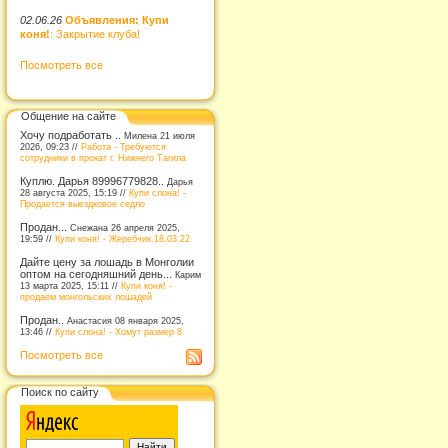
02.06.26
Объявления: Купи
коня!
: Закрытие клуба!
Посмотреть все
Общение на сайте
Хочу подработать ..
Милена 21 июля
2026, 09:23 //
Работа - Требуются
сотрудники в прокат г. Нижнего Тагила
Куплю. Дарья 89996779828..
Дарья
28 августа 2025, 15:19 //
Купи слона! -
Продается выездковое седло
Продан...
Снежана 26 апреля 2025,
19:59 //
Купи коня! - Жеребчик.18.03.22
Дайте цену за лошадь в Монголии
оптом на сегодняшний день...
Карим
13 марта 2025, 15:11 //
Купи коня! -
продаем монгольских лошадей
Продан..
Анастасия 08 января 2025,
13:46 //
Купи слона! - Хомут размер 8
Посмотреть все
Поиск по сайту