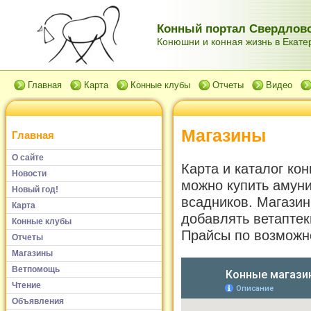
Конный портал Свердловс
Конюшни и конная жизнь в Екатер
Главная
Карта
Конные клубы
Отчеты
Видео
Магазины
Главная
О сайте
Карта и каталог ко
Новости
можно купить амун
Новый год!
всадников. Магази
Карта
добавлять ветапте
Конные клубы
Прайсы по возможн
Отчеты
Магазины
Ветпомощь
Чтение
Объявления