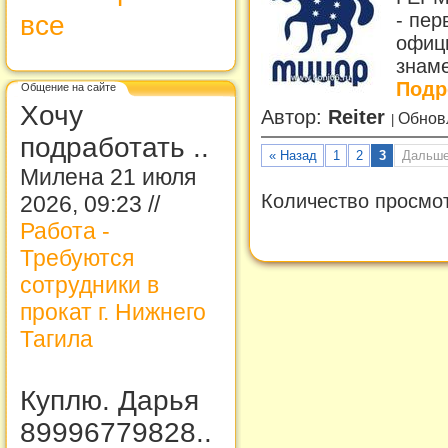
- пер
все
офиц
знаме
Подр
Общение на сайте
Хочу
Автор:
Reiter
Обнов
подработать ..
« Назад
1
2
3
Дальше
Милена 21 июля
Количество просмо
2026, 09:23 //
Работа -
Требуются
сотрудники в
прокат г. Нижнего
Тагила
Куплю. Дарья
89996779828..