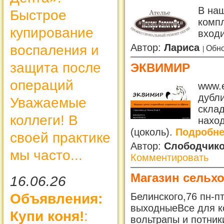
В на
Быстрое
компл
купирование
входи
Автор:
Лариса
воспаления и
Обно
защита после
ЭКВИМИР
операций
www.e
дубли
Уважаемые
склад
коллеги! В
наход
(цоколь).
Подробнее
своей практике
Автор:
Слободчик
мы часто...
Комментировать
Магазин сельх
16.06.26
Белинского,76 пн-пт
Объявления:
выходныеВсе для ко
Купи коня!
:
вольтрапы и потник