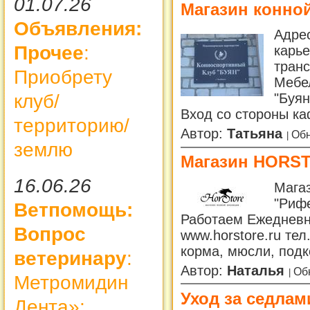
01.07.26
Магазин конно
Объявления:
Адрес
Прочее
:
карье
транс
Приобрету
Мебе
клуб/
"Буян
Вход со стороны ка
территорию/
Автор:
Татьяна
Обн
землю
Магазин HORS
16.06.26
Магаз
"Рифе
Ветпомощь:
Работаем Ежедневно
Вопрос
www.horstore.ru те
корма, мюсли, под
ветеринару
:
Автор:
Наталья
Об
Метромидин
Уход за седлам
Дента»: