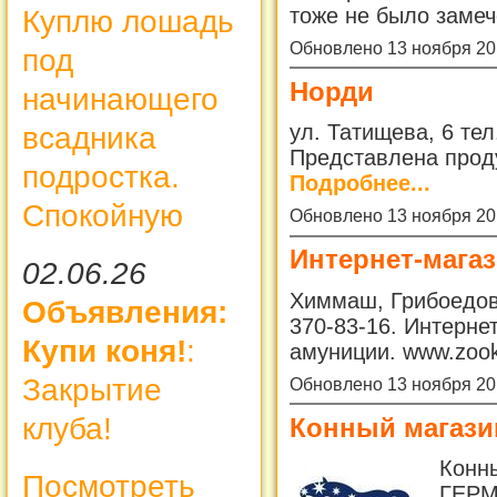
тоже не было заме
Куплю лошадь
Обновлено 13 ноября 20
под
Норди
начинающего
ул. Татищева, 6 тел.
всадника
Представлена прод
подростка.
Подробнее...
Спокойную
Обновлено 13 ноября 20
Интернет-мага
02.06.26
Химмаш, Грибоедова 
Объявления:
370-83-16. Интерне
Купи коня!
:
амуниции. www.zook
Закрытие
Обновлено 13 ноября 20
клуба!
Конный магази
Конн
Посмотреть
ГЕРМ