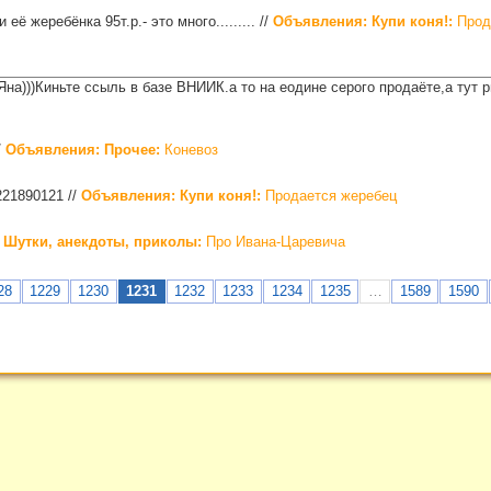
её жеребёнка 95т.р.- это много.........
//
Объявления: Купи коня!:
Прод
на)))Киньте ссыль в базе ВНИИК.а то на еодине серого продаёте,а тут 
/
Объявления: Прочее:
Коневоз
9221890121
//
Объявления: Купи коня!:
Продается жеребец
 Шутки, анекдоты, приколы:
Про Ивана-Царевича
28
1229
1230
1231
1232
1233
1234
1235
…
1589
1590