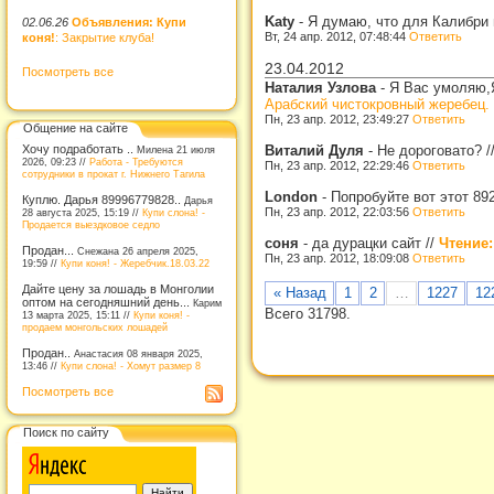
Katy
-
Я думаю, что для Калибри и 
02.06.26
Объявления: Купи
Вт, 24 апр. 2012, 07:48:44
Ответить
коня!
: Закрытие клуба!
23.04.2012
Посмотреть все
Наталия Узлова
-
Я Вас умоляю,Я
Арабский чистокровный жеребец.
Пн, 23 апр. 2012, 23:49:27
Ответить
Общение на сайте
Виталий Дуля
-
Не дороговато?
/
Хочу подработать ..
Милена 21 июля
2026, 09:23 //
Работа - Требуются
Пн, 23 апр. 2012, 22:29:46
Ответить
сотрудники в прокат г. Нижнего Тагила
London
-
Попробуйте вот этот 8
Куплю. Дарья 89996779828..
Дарья
Пн, 23 апр. 2012, 22:03:56
Ответить
28 августа 2025, 15:19 //
Купи слона! -
Продается выездковое седло
соня
-
да дурацки сайт
//
Чтение:
Продан...
Снежана 26 апреля 2025,
Пн, 23 апр. 2012, 18:09:08
Ответить
19:59 //
Купи коня! - Жеребчик.18.03.22
Дайте цену за лошадь в Монголии
« Назад
1
2
…
1227
12
оптом на сегодняшний день...
Карим
Всего 31798.
13 марта 2025, 15:11 //
Купи коня! -
продаем монгольских лошадей
Продан..
Анастасия 08 января 2025,
13:46 //
Купи слона! - Хомут размер 8
Посмотреть все
Поиск по сайту