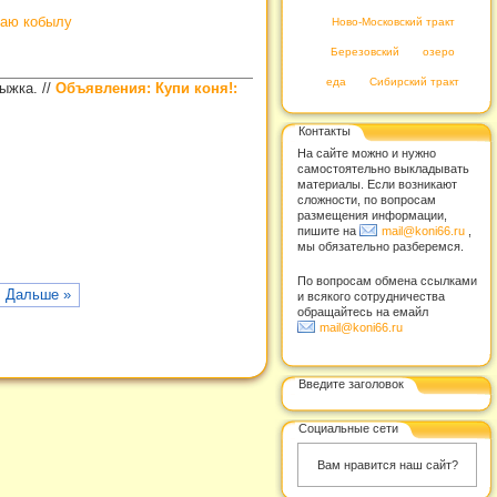
аю кобылу
Ново-Московский тракт
Березовский
озеро
еда
Сибирский тракт
рыжка.
//
Объявления: Купи коня!:
Контакты
На сайте можно и нужно
самостоятельно выкладывать
материалы. Если возникают
сложности, по вопросам
размещения информации,
пишите на
mail@koni66.ru
,
мы обязательно разберемся.
По вопросам обмена ссылками
Дальше »
и всякого сотрудничества
обращайтесь на емайл
mail@koni66.ru
Введите заголовок
Социальные сети
Вам нравится наш сайт?