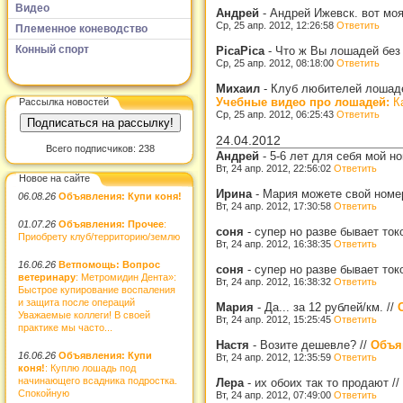
Видео
Андрей
-
Андрей Ижевск. вот мо
Ср, 25 апр. 2012, 12:26:58
Ответить
Племенное коневодство
Конный спорт
PicaPica
-
Что ж Вы лошадей без
Ср, 25 апр. 2012, 08:18:00
Ответить
Михаил
-
Клуб любителей лошадей
Учебные видео про лошадей:
Ка
Рассылка новостей
Ср, 25 апр. 2012, 06:25:43
Ответить
24.04.2012
Всего подписчиков: 238
Андрей
-
5-6 лет для себя мой 
Вт, 24 апр. 2012, 22:56:02
Ответить
Новое на сайте
Ирина
-
Мария можете свой номе
06.08.26
Объявления: Купи коня!
Вт, 24 апр. 2012, 17:30:58
Ответить
01.07.26
Объявления: Прочее
:
соня
-
супер но разве бывает то
Приобрету клуб/территорию/землю
Вт, 24 апр. 2012, 16:38:35
Ответить
16.06.26
Ветпомощь: Вопрос
соня
-
супер но разве бывает то
ветеринару
: Метромидин Дента»:
Вт, 24 апр. 2012, 16:38:32
Ответить
Быстрое купирование воспаления
и защита после операций
Мария
-
Да... за 12 рублей/км.
//
Уважаемые коллеги! В своей
Вт, 24 апр. 2012, 15:25:45
Ответить
практике мы часто...
Настя
-
Возите дешевле?
//
Объя
16.06.26
Объявления: Купи
Вт, 24 апр. 2012, 12:35:59
Ответить
коня!
: Куплю лошадь под
начинающего всадника подростка.
Лера
-
их обоих так то продают
//
Спокойную
Вт, 24 апр. 2012, 07:49:00
Ответить