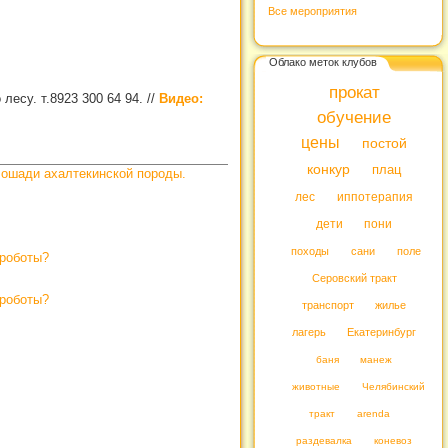
Все мероприятия
Облако меток клубов
прокат
лесу. т.8923 300 64 94.
//
Видео:
обучение
цены
постой
конкур
плац
ошади ахалтекинской породы.
лес
иппотерапия
дети
пони
походы
сани
поле
роботы?
Серовский тракт
роботы?
транспорт
жилье
лагерь
Екатеринбург
баня
манеж
животные
Челябинский
тракт
arenda
раздевалка
коневоз