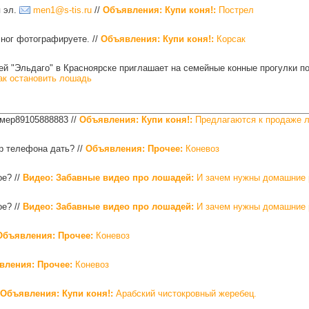
я эл.
men1@s-tis.ru
//
Объявления: Купи коня!:
Пострел
 ног фотографируете.
//
Объявления: Купи коня!:
Корсак
 "Эльдаго" в Красноярске приглашает на семейные конные прогулки по 
к остановить лошадь
номер89105888883
//
Объявления: Купи коня!:
Предлагаются к продаже л
р телефона дать?
//
Объявления: Прочее:
Коневоз
кое?
//
Видео: Забавные видео про лошадей:
И зачем нужны домашние 
кое?
//
Видео: Забавные видео про лошадей:
И зачем нужны домашние 
Объявления: Прочее:
Коневоз
вления: Прочее:
Коневоз
Объявления: Купи коня!:
Арабский чистокровный жеребец.