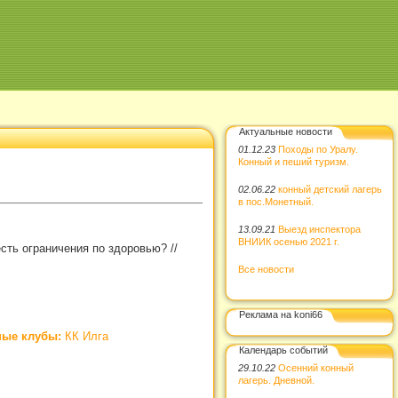
Актуальные новости
01.12.23
Походы по Уралу.
Конный и пеший туризм.
02.06.22
конный детский лагерь
в пос.Монетный.
13.09.21
Выезд инспектора
ВНИИК осенью 2021 г.
 есть ограничения по здоровью?
//
Все новости
Реклама на koni66
ные клубы:
КК Илга
Календарь событий
29.10.22
Осенний конный
лагерь. Дневной.