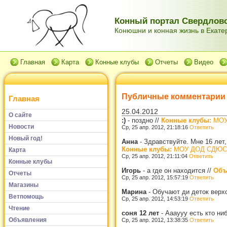
Конный портал Свердловс
Конюшни и конная жизнь в Екатер
Главная
Карта
Конные клубы
Отчеты
Видео
Публичные комментарии
Главная
25.04.2012
О сайте
:)
-
поздно
//
Конные клубы:
МОУ 
Новости
Ср, 25 апр. 2012, 21:18:16
Ответить
Новый год!
Анна
-
Здравствуйте. Мне 16 лет
Конные клубы:
МОУ ДОД СДЮСШО
Карта
Ср, 25 апр. 2012, 21:11:04
Ответить
Конные клубы
Игорь
-
а где он находится
//
Объ
Отчеты
Ср, 25 апр. 2012, 15:57:19
Ответить
Магазины
Марина
-
Обучают ди деток верхо
Ветпомощь
Ср, 25 апр. 2012, 14:53:19
Ответить
Чтение
соня 12 лет
-
Аааууу есть кто ни
Объявления
Ср, 25 апр. 2012, 13:38:35
Ответить