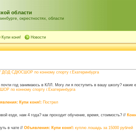
кой области
инбурге, окрестностях, области
Купи коня!
Новости
ДОД СДЮСШОР по конному спорту г.Екатеринбурга
, почти год занимаюсь в КЛЛ. Могу ли я поступить в вашу школу? какие
Р по конному спорту г.Екатеринбурга
явления: Купи коня!:
Пострел
вой езде, нам 4 года? как проходит обучение, время, стоимость?
//
Кон
буть в чате
//
Объявления: Купи коня!:
куплю лошадь за 15000 рублей