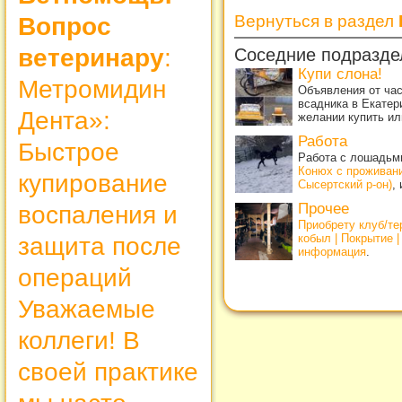
Вернуться в раздел
Вопрос
ветеринару
:
Соседние подразде
Купи слона!
Метромидин
Объявления от ча
всадника в Екатер
Дента»:
желании купить ил
Работа
Быстрое
Работа с лошадьми
Конюх с проживан
купирование
Сысертский р-он)
,
Прочее
воспаления и
Приобрету клуб/т
кобыл | Покрытие 
защита после
информация
.
операций
Уважаемые
коллеги! В
своей практике