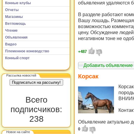
объявления удаляются б
Конные клубы
Отчеты
В разделе работают комм
Магазины
Вашу лошадь. Размещая 
Ветпомощь
возможностью комментар
Чтение
цену. Обсуждение людей 
Объявления
негативном тоне не одоб
Видео
Племенное коневодство
+487
Конный спорт
Добавить объявление
Корсак
Рассылка новостей
Корсак
породы
Всего
ВНИИ
подписчиков:
Контак
238
Объявление актуально д
0
Новое на сайте