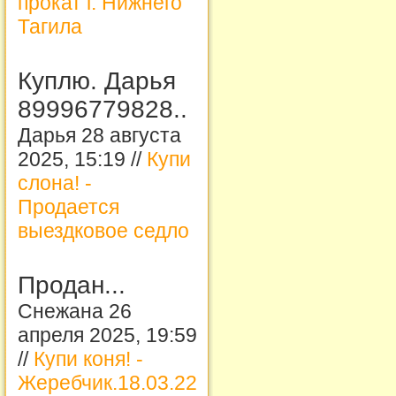
прокат г. Нижнего
Тагила
Куплю. Дарья
89996779828..
Дарья 28 августа
2025, 15:19 //
Купи
слона! -
Продается
выездковое седло
Продан...
Снежана 26
апреля 2025, 19:59
//
Купи коня! -
Жеребчик.18.03.22