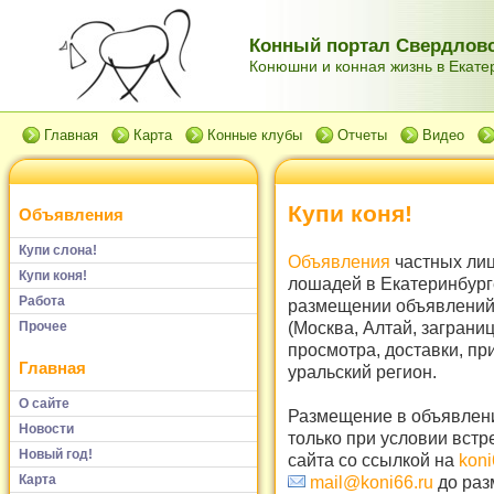
Конный портал Свердловс
Конюшни и конная жизнь в Екатер
Главная
Карта
Конные клубы
Отчеты
Видео
Купи коня!
Объявления
Купи слона!
Объявления
частных лиц
Купи коня!
лошадей в Екатеринбург
Работа
размещении объявлений 
(Москва, Алтай, заграни
Прочее
просмотра, доставки, пр
Главная
уральский регион.
О сайте
Размещение в объявлени
Новости
только при условии встр
Новый год!
сайта со ссылкой на
koni
Карта
mail@koni66.ru
до раз