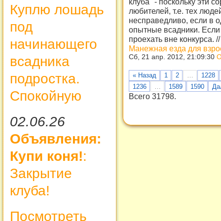
клуба" - поскольку эти 
Куплю лошадь
любителей, т.е. тех людей
несправедливо, если в о
под
опытные всадники. Если 
проехать вне конкурса.
/
начинающего
Манежная езда для взро
Сб, 21 апр. 2012, 21:09:30
О
всадника
подростка.
« Назад
1
2
…
1228
1236
…
1589
1590
Да
Спокойную
Всего 31798.
02.06.26
Объявления:
Купи коня!
:
Закрытие
клуба!
Посмотреть