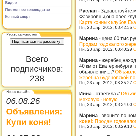
Видео
Племенное коневодство
Руслан
-
Здравствуйте,
Фазировны,она овёс клуб
Конный спорт
Карта конных клубов Ек
Пн, 23 апр. 2012, 08:42:35
О
Рассылка новостей
Марина
-
цена 60 тыс ру
Продам годовалого жер
Пн, 23 апр. 2012, 08:40:29
О
Всего
Марина
-
жеребец наход
40 км от Екатеринбурга,
подписчиков:
объявлении...
//
Объявле
238
жеребца будёновской п
Пн, 23 апр. 2012, 08:35:27
О
Новое на сайте
Инна
-
ответила
//
Объяв
06.08.26
меховую - новую
Пн, 23 апр. 2012, 08:34:00
О
Объявления:
Марина
-
звоните по но
Купи коня!
коня!:
Продам годовалог
Пн, 23 апр. 2012, 08:29:10
О