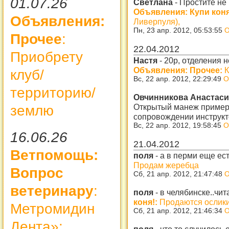
01.07.26
Светлана
-
Простите не
Объявления: Купи коня
Объявления:
Ливерпуля),
Пн, 23 апр. 2012, 05:53:55
О
Прочее
:
22.04.2012
Приобрету
Настя
-
20р, отделения н
Объявления: Прочее:
К
клуб/
Вс, 22 апр. 2012, 22:29:49
О
территорию/
Овчинникова Анастас
Открытый манеж примерн
землю
сопровождении инструкт
Вс, 22 апр. 2012, 19:58:45
О
16.06.26
21.04.2012
Ветпомощь:
поля
-
а в перми еще ес
Продам жеребца
Вопрос
Сб, 21 апр. 2012, 21:47:48
О
ветеринару
:
поля
-
в челябинске..чит
коня!:
Продаются ослик
Метромидин
Сб, 21 апр. 2012, 21:46:34
О
Дента»:
поля
-
что то случилось 