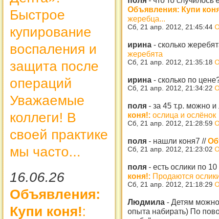
Объявления: Купи коня
Быстрое
жеребца...
Сб, 21 апр. 2012, 21:45:44
О
купирование
ирина
-
сколько жеребят
воспаления и
жеребята
Сб, 21 апр. 2012, 21:35:18
О
защита после
ирина
-
сколько по цене
операций
Сб, 21 апр. 2012, 21:34:22
О
Уважаемые
поля
-
за 45 т.р. можно 
коллеги! В
коня!:
ослица и ослёнок
Сб, 21 апр. 2012, 21:28:59
О
своей практике
поля
-
нашли коня7
//
Об
мы часто...
Сб, 21 апр. 2012, 21:23:02
О
поля
-
есть ослики по 10
16.06.26
коня!:
Продаются ослик
Сб, 21 апр. 2012, 21:18:29
О
Объявления:
Людмила
-
Детям можно 
Купи коня!
:
опыта набирать) По пов