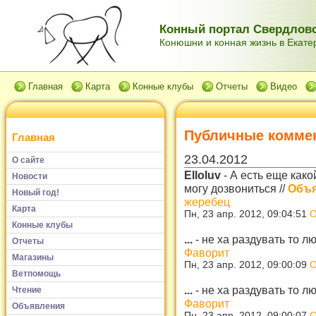
Конный портал Свердловс
Конюшни и конная жизнь в Екатер
Главная
Карта
Конные клубы
Отчеты
Видео
Публичные комме
Главная
23.04.2012
О сайте
Elloluv
-
А есть еще како
Новости
могу дозвониться
//
Объя
Новый год!
жеребец
Карта
Пн, 23 апр. 2012, 09:04:51
О
Конные клубы
...
-
не ха раздувать то 
Отчеты
Фаворит
Магазины
Пн, 23 апр. 2012, 09:00:09
О
Ветпомощь
...
-
не ха раздувать то 
Чтение
Фаворит
Объявления
Пн, 23 апр. 2012, 09:00:07
О