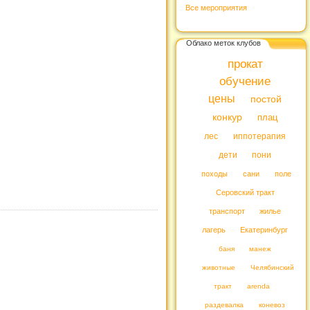
Все мероприятия
Облако меток клубов
прокат
обучение
цены
постой
конкур
плац
лес
иппотерапия
дети
пони
походы
сани
поле
Серовский тракт
транспорт
жилье
лагерь
Екатеринбург
баня
манеж
животные
Челябинский
тракт
arenda
раздевалка
коневоз