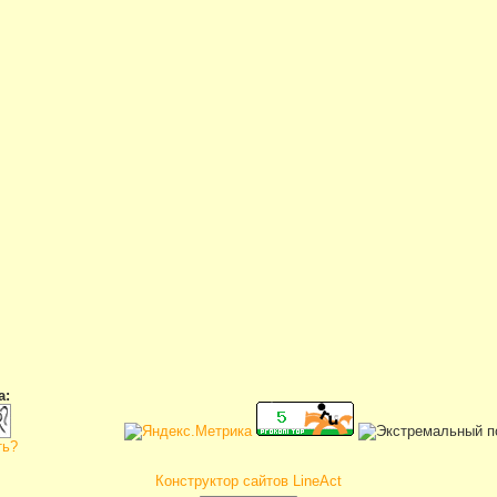
а:
ть?
Конструктор сайтов LineAct