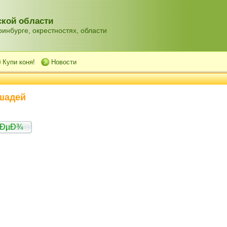
кой области
инбурге, окрестностях, области
Купи коня!
Новости
шадей
Ð´ÐµÐ¾