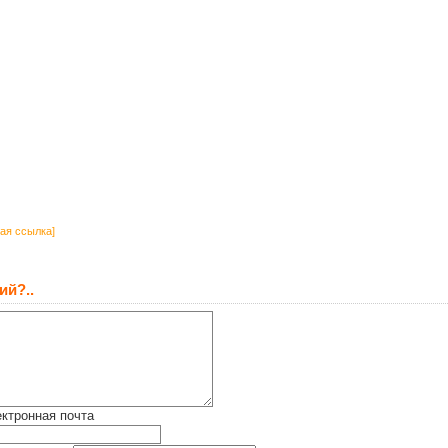
ая ссылка]
ий?..
ктронная почта