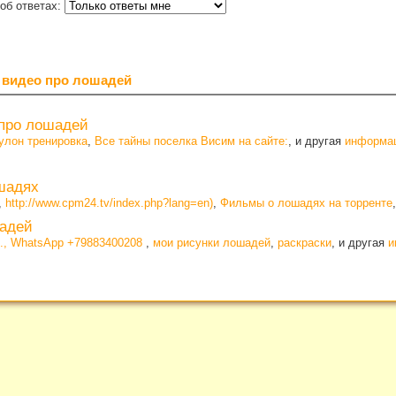
об ответах:
 видео про лошадей
про лошадей
улон тренировка
,
Все тайны поселка Висим на сайте:
, и другая
информа
шадях
,
http://www.cpm24.tv/index.php?lang=en)
,
Фильмы о лошадях на торренте
адей
., WhatsApp +79883400208
,
мои рисунки лошадей
,
раскраски
, и другая
и