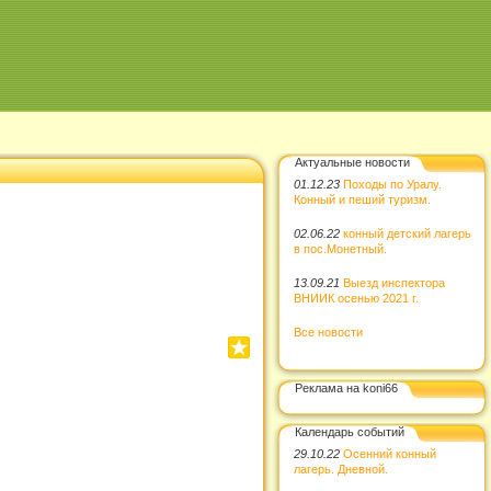
Актуальные новости
01.12.23
Походы по Уралу.
Конный и пеший туризм.
02.06.22
конный детский лагерь
в пос.Монетный.
13.09.21
Выезд инспектора
ВНИИК осенью 2021 г.
Все новости
Реклама на koni66
Календарь событий
29.10.22
Осенний конный
лагерь. Дневной.