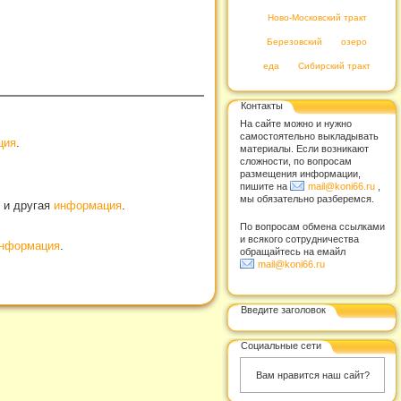
Ново-Московский тракт
Березовский
озеро
еда
Сибирский тракт
Контакты
На сайте можно и нужно
самостоятельно выкладывать
ция
.
материалы. Если возникают
сложности, по вопросам
размещения информации,
пишите на
mail@koni66.ru
,
мы обязательно разберемся.
, и другая
информация
.
По вопросам обмена ссылками
и всякого сотрудничества
нформация
.
обращайтесь на емайл
mail@koni66.ru
Введите заголовок
Социальные сети
Вам нравится наш сайт?