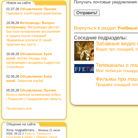
Получать почтовые уведомления 
Новое на сайте
01.07.26
Объявления: Прочее
:
Приобрету клуб/территорию/землю
16.06.26
Ветпомощь: Вопрос
ветеринару
: Метромидин Дента»:
Вернуться в раздел
Учебные
Быстрое купирование воспаления
и защита после операций
Соседние подразделы:
Уважаемые коллеги! В своей
Забавные видео 
практике мы часто...
Видео про лошадей
,
к
16.06.26
Объявления: Купи
коня!
: Куплю лошадь под
начинающего всадника подростка.
Телеканалы о ло
Спокойную
Мои любисые лошади
02.06.26
Объявления: Купи
Фильмы про лош
коня!
: Закрытие клуба!
Продажа лошадей тел
05.05.26
Объявления: Прочее
:
Искусственное осеменение кобыл
| Покрытие | Свердловская область
Посмотреть все
Общение на сайте
Хочу подработать ..
Милена 21 июля
2026, 09:23 //
Работа - Требуются
сотрудники в прокат г. Нижнего Тагила