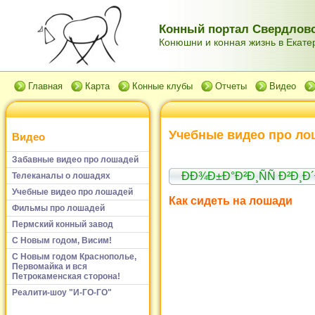
Конный портал Свердловс
Конюшни и конная жизнь в Екатер
Главная
Карта
Конные клубы
Отчеты
Видео
Учебные видео про ло
Видео
Забавные видео про лошадей
ÐÐ¾Ð±Ð°Ð²Ð¸ÑÑ Ð²Ð¸
Телеканалы о лошадях
Учебные видео про лошадей
Как сидеть на лошади
Фильмы про лошадей
Пермский конный завод
С Новым годом, Висим!
С Новым годом Краснополье,
Первомайка и вся
Петрокаменская сторона!
Реалити-шоу "И-ГО-ГО"