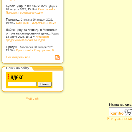
Куплю. Дарья 89996779828..
Дарья
28 августа 2025, 15:19 //
Купи слона! -
Продается выездковое седло
Продан...
Снежана 26 апреля 2025,
19:59 //
Купи коня! - Жеребчик.18.03.22
Дайте цену за лошадь в Монголии
оптом на сегодняшний день...
Карим
13 марта 2025, 15:11 //
Купи коня! -
продаем монгольских лошадей
Продан..
Анастасия 08 января 2025,
13:46 //
Купи слона! - Хомут размер 8
Посмотреть все
Поиск по сайту
Мой сайт
Наша кнопк
Как установи