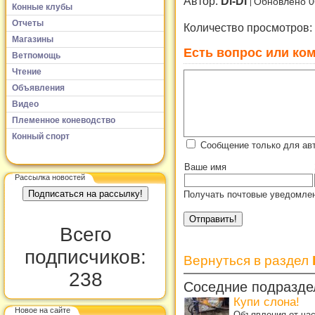
Автор:
Di-Di
Обновлено 0
Конные клубы
Отчеты
Количество просмотров:
Магазины
Есть вопрос или ком
Ветпомощь
Чтение
Объявления
Видео
Племенное коневодство
Конный спорт
Сообщение только для авт
Ваше имя
Рассылка новостей
Получать почтовые уведомлен
Всего
подписчиков:
Вернуться в раздел
238
Соседние подразде
Купи слона!
Новое на сайте
Объявления от ча