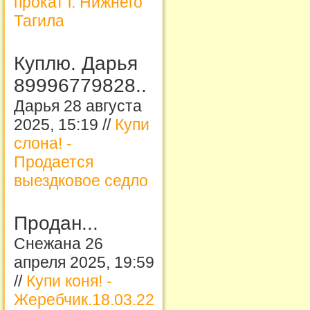
прокат г. Нижнего
Тагила
Куплю. Дарья
89996779828..
Дарья 28 августа
2025, 15:19 //
Купи
слона! -
Продается
выездковое седло
Продан...
Снежана 26
апреля 2025, 19:59
//
Купи коня! -
Жеребчик.18.03.22