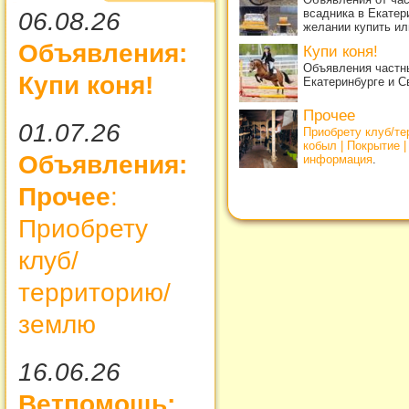
всадника в Екатер
06.08.26
желании купить ил
Объявления:
Купи коня!
Объявления частны
Купи коня!
Екатеринбурге и С
Прочее
01.07.26
Приобрету клуб/т
кобыл | Покрытие 
Объявления:
информация
.
Прочее
:
Приобрету
клуб/
территорию/
землю
16.06.26
Ветпомощь: