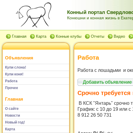
Конный портал Свердловс
Конюшни и конная жизнь в Екатер
Главная
Карта
Конные клубы
Отчеты
Видео
Работа
Объявления
Купи слона!
Работа с лошадьми и ок
Купи коня!
Работа
Добавить объявление
Прочее
Срочно требуется
Главная
В КСК "Янтарь" срочно т
График: с 10 до 19 или с 
О сайте
8 912 26 50 731
Новости
Новый год!
Карта