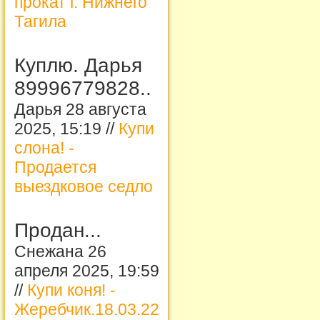
прокат г. Нижнего
Тагила
Куплю. Дарья
89996779828..
Дарья 28 августа
2025, 15:19 //
Купи
слона! -
Продается
выездковое седло
Продан...
Снежана 26
апреля 2025, 19:59
//
Купи коня! -
Жеребчик.18.03.22