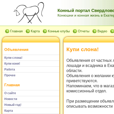
Конный портал Свердловс
Конюшни и конная жизнь в Екатер
Главная
Карта
Конные клубы
Отчеты
Видео
Купи слона!
Объявления
Купи слона!
Объявления от частных 
Купи коня!
лошади и всадника в Ек
Работа
области.
Объявления о желании к
Прочее
приветствуются.
Главная
Напоминаем, что в мага
комиссионный отдел.
О сайте
Новости
При размещении объявле
Новый год!
описывать возможности и
Карта