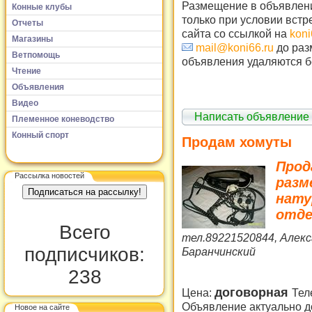
Размещение в объявлени
Конные клубы
только при условии встр
Отчеты
сайта со ссылкой на
koni
Магазины
mail@koni66.ru
до раз
Ветпомощь
объявления удаляются б
Чтение
Объявления
Видео
Написать объявление
Племенное коневодство
Конный спорт
Продам хомуты
Прод
Рассылка новостей
разм
нату
отде
Всего
тел.89221520844, Алекса
подписчиков:
Баранчинский
238
договорная
Цена:
Тел
Объявление актуально до
Новое на сайте