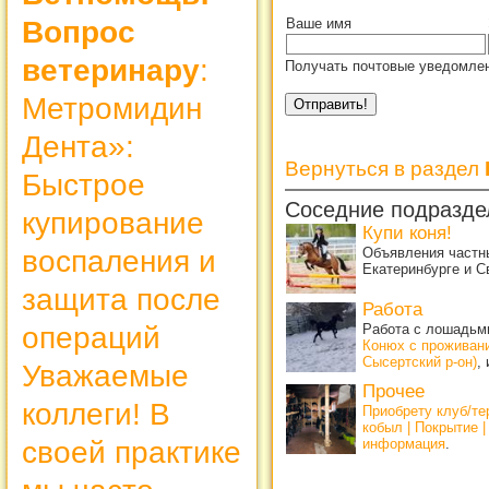
Вопрос
Ваше имя
ветеринару
:
Получать почтовые уведомлен
Метромидин
Дента»:
Вернуться в раздел
Быстрое
Соседние подразде
купирование
Купи коня!
воспаления и
Объявления частны
Екатеринбурге и С
защита после
Работа
операций
Работа с лошадьми
Конюх с проживан
Сысертский р-он)
,
Уважаемые
Прочее
коллеги! В
Приобрету клуб/т
кобыл | Покрытие 
своей практике
информация
.