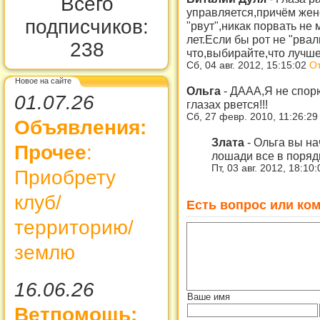
Всего
управляется,причём жен
подписчиков:
"рвут",никак порвать не
лет.Если бы рот не "рвал
238
что,выбирайте,что лучше
Сб, 04 авг. 2012, 15:15:02
От
Новое на сайте
Ольга
-
ДААА,Я не спорю
01.07.26
глазах рвется!!!
Сб, 27 февр. 2010, 11:26:2
Объявления:
Злата
-
Ольга вы на
Прочее
:
лошади все в поряд
Пт, 03 авг. 2012, 18:10
Приобрету
клуб/
Есть вопрос или ком
территорию/
землю
16.06.26
Ваше имя
Ветпомощь: