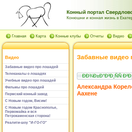
Конный портал Свердловс
Конюшни и конная жизнь в Екатер
Главная
Карта
Конные клубы
Отчеты
Видео
Забавные видео 
Видео
Забавные видео про лошадей
Телеканалы о лошадях
ÐÐ¾Ð±Ð°Ð²Ð¸ÑÑ Ð²
Учебные видео про лошадей
Александра Корел
Фильмы про лошадей
Аахене
Пермский конный завод
С Новым годом, Висим!
С Новым годом Краснополье,
Первомайка и вся
Петрокаменская сторона!
Реалити-шоу "И-ГО-ГО"