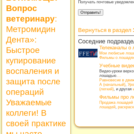
Получать почтовые уведомлен
Вопрос
ветеринару
:
Метромидин
Вернуться в раздел
Дента»:
Соседние подразде
Телеканалы о
Быстрое
Мои любисые лош
Фильмы о лошадях
купирование
Учебные виде
воспаления и
Видео-уроки верхо
лошадью.
...
защита после
Равновесие в дви
А (начальный)
,
Уро
(легкий)
, и другая
операций
Фильмы про л
Уважаемые
Продажа лошадей 
лошадей
,
раскрас
коллеги! В
своей практике
мы часто...