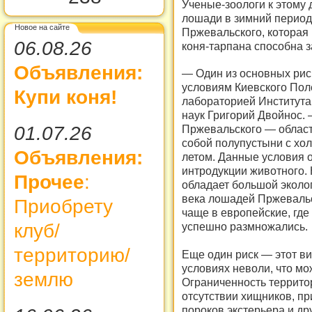
Ученые-зоологи к этому
лошади в зимний период.
Новое на сайте
Пржевальского, которая 
06.08.26
коня-тарпана способна з
Объявления:
— Один из основных рис
условиям Киевского Пол
Купи коня!
лабораторией Института
наук Григорий Двойнос.
01.07.26
Пржевальского — област
собой полупустыни с х
Объявления:
летом. Данные условия 
интродукции животного. Н
Прочее
:
обладает большой эколо
века лошадей Пржевальс
Приобрету
чаще в европейские, где
клуб/
успешно размножались.
территорию/
Еще один риск — этот ви
условиях неволи, что мо
землю
Ограниченность территор
отсутствии хищников, пр
пороков экстерьера и д