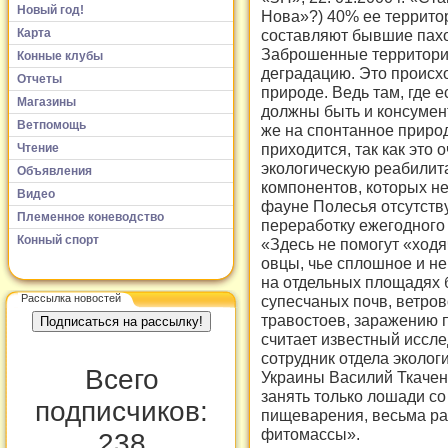
Новый год!
Нова»?) 40% ее территор
Карта
составляют бывшие пахо
Заброшенные территори
Конные клубы
деградацию. Это происхо
Отчеты
природе. Ведь там, где 
Магазины
должны быть и консумен
Ветпомощь
же на спонтанное приро
приходится, так как это 
Чтение
экологическую реабилит
Объявления
компонентов, которых не
Видео
фауне Полесья отсутств
Племенное коневодство
переработку ежегодного
Конный спорт
«Здесь не помогут «ход
овцы, чье сплошное и н
на отдельных площадях 
супесчаных почв, ветров
Рассылка новостей
травостоев, заражению 
считает известный иссл
сотрудник отдела эколо
Всего
Украины Василий Ткачен
занять только лошади с
подписчиков:
пищеварения, весьма р
фитомассы».
238