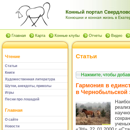
Конный портал Свердловс
Конюшни и конная жизнь в Екатер
Главная
Карта
Конные клубы
Отчеты
Видео
Статьи
Чтение
Статьи
Книги
Нажмите, чтобы доба
Художественная литература
Гармония в единс
Шутки, анекдоты, приколы
в Чернобыльской 
Игры
Песни про лошадей
Наибо
реали
Главная
научно
сохран
О сайте
ученых
Новости
«ЗН», 22. 01.2000 г. «С