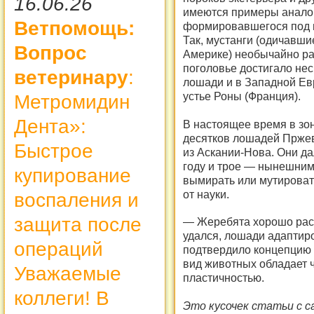
16.06.26
имеются примеры аналог
Ветпомощь:
формировавшегося под в
Так, мустанги (одичавши
Вопрос
Америке) необычайно ра
поголовье достигало не
ветеринару
:
лошади и в Западной Ев
устье Роны (Франция).
Метромидин
Дента»:
В настоящее время в зо
десятков лошадей Прже
Быстрое
из Аскании-Нова. Они д
году и трое — нынешним 
купирование
вымирать или мутироват
от науки.
воспаления и
защита после
— Жеребята хорошо расту
удался, лошади адаптир
операций
подтвердило концепцию 
вид животных обладает 
Уважаемые
пластичностью.
коллеги! В
Это кусочек статьи с 