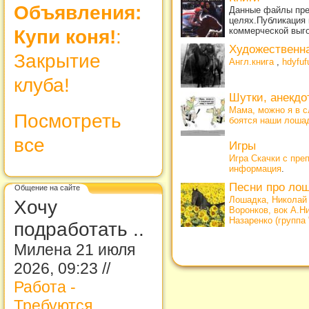
Объявления:
Данные файлы пре
целях.Публикация 
коммерческой выг
Купи коня!
:
Художественн
Закрытие
Англ.книга
,
hdyfuf
клуба!
Шутки, анекдо
Мама, можно я в с
Посмотреть
боятся наши лоша
все
Игры
Игра Скачки с пре
информация
.
Песни про ло
Общение на сайте
Лошадка, Николай
Хочу
Воронков, вок А.Н
Назаренко (группа
подработать ..
Милена 21 июля
2026, 09:23 //
Работа -
Требуются