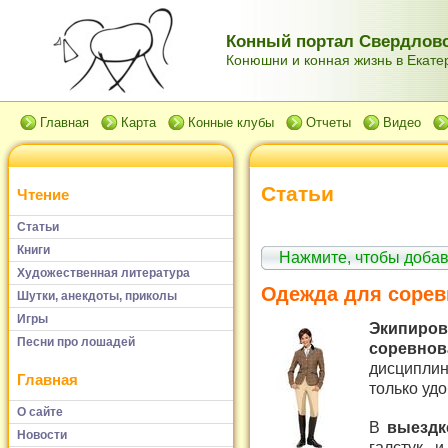
Конный портал Свердловс
Конюшни и конная жизнь в Екатер
Главная
Карта
Конные клубы
Отчеты
Видео
Статьи
Чтение
Статьи
Книги
Нажмите, чтобы доба
Художественная литература
Одежда для сорев
Шутки, анекдоты, приколы
Игры
Экипир
Песни про лошадей
соревнов
дисципли
Главная
только удо
О сайте
В
выездк
Новости
галстук 