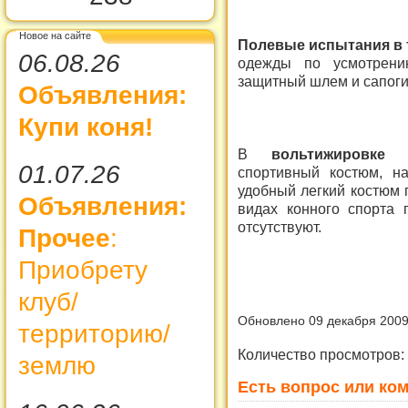
Новое на сайте
Полевые испытания в
06.08.26
одежды по усмотрени
защитный шлем и сапоги
Объявления:
Купи коня!
В
вольтижировке
ис
01.07.26
спортивный костюм, н
удобный легкий костюм 
Объявления:
видах конного спорта 
отсутствуют.
Прочее
:
Приобрету
клуб/
Обновлено 09 декабря 200
территорию/
Количество просмотров:
землю
Есть вопрос или ком