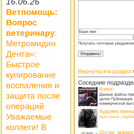
16.06.26
Ветпомощь:
Вопрос
ветеринару
:
Ваше имя
Метромидин
Получать почтовые уведомлен
Дента»:
Быстрое
Вернуться в раздел
купирование
Соседние подразде
воспаления и
Книги
защита после
Данные файлы пре
целях.Публикация 
коммерческой выг
операций
Художественн
Уважаемые
Англ.книга
,
hdyfuf
коллеги! В
Шутки, анекдо