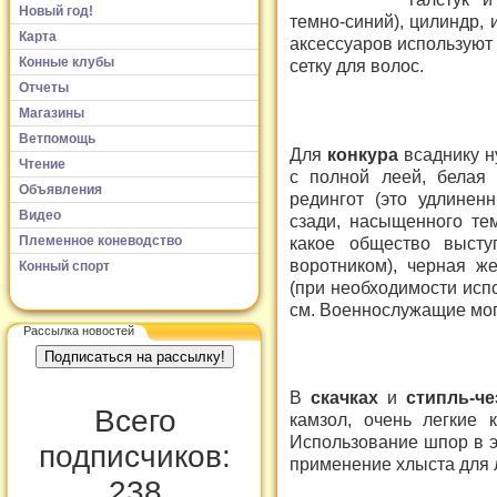
Новый год!
темно-синий), цилиндр,
Карта
аксессуаров используют
Конные клубы
сетку для волос.
Отчеты
Магазины
Ветпомощь
Для
конкура
всаднику н
Чтение
с полной леей, белая 
Объявления
редингот (это удлине
Видео
сзади, насыщенного тем
Племенное коневодство
какое общество высту
воротником), черная ж
Конный спорт
(при необходимости исп
см. Военнослужащие мог
Рассылка новостей
В
скачках
и
стипль-че
Всего
камзол, очень легкие
Использование шпор в э
подписчиков:
применение хлыста для л
238