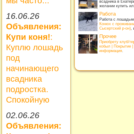
мы часто...
всадника в Екатер
желании купить ил
Работа
16.06.26
Работа с лошадьми
Конюх с проживан
Объявления:
Сысертский р-он)
,
Купи коня!
:
Прочее
Приобрету клуб/т
Куплю лошадь
кобыл | Покрытие 
информация
.
под
начинающего
всадника
подростка.
Спокойную
02.06.26
Объявления: