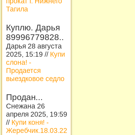
прокат г. Нижнего
Тагила
Куплю. Дарья
89996779828..
Дарья 28 августа
2025, 15:19 //
Купи
слона! -
Продается
выездковое седло
Продан...
Снежана 26
апреля 2025, 19:59
//
Купи коня! -
Жеребчик.18.03.22