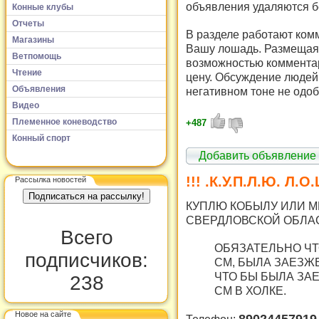
объявления удаляются б
Конные клубы
Отчеты
В разделе работают комм
Магазины
Вашу лошадь. Размещая 
Ветпомощь
возможностью комментар
Чтение
цену. Обсуждение людей 
Объявления
негативном тоне не одоб
Видео
Племенное коневодство
+487
Конный спорт
Добавить объявление
!!! .К.У.П.Л.Ю. Л.О.
Рассылка новостей
КУПЛЮ КОБЫЛУ ИЛИ МЕ
СВЕРДЛОВСКОЙ ОБЛА
Всего
ОБЯЗАТЕЛЬНО ЧТ
подписчиков:
СМ, БЫЛА ЗАЕЗЖ
ЧТО БЫ БЫЛА ЗАЕ
238
СМ В ХОЛКЕ.
Новое на сайте