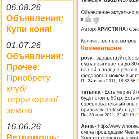
8902445791
Телефон:
06.08.26
Объявление актуально д
Объявления:
0
Купи коня!
Автор:
ХРИСТИНА
Обно
Количество просмотров:
01.07.26
Комментарии
Объявления:
роза
-
здравствуйте!есть
см,напрыгивается до 80
Прочее
:
на ней в поля,на речки,
федоровна можем высл
Приобрету
Пт, 24 июня 2011, 18:32:56
клуб/
татьяна
-
Есть мерин 3 г
территорию/
будет стоить 80т.р. Есть
соревновательный опыт в
землю
привычек, 153см\х с дос
Пн, 30 мая 2011, 22:42:19
О
16.06.26
Анна
-
http://www.whorse
см(на прошедшем Чемпи
Ветпомощь:
3место),хорошо выезжен.