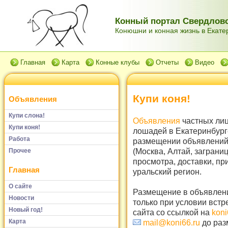
Конный портал Свердловс
Конюшни и конная жизнь в Екатер
Главная
Карта
Конные клубы
Отчеты
Видео
Купи коня!
Объявления
Купи слона!
Объявления
частных лиц
Купи коня!
лошадей в Екатеринбург
Работа
размещении объявлений 
(Москва, Алтай, заграни
Прочее
просмотра, доставки, пр
Главная
уральский регион.
О сайте
Размещение в объявлени
Новости
только при условии встр
Новый год!
сайта со ссылкой на
koni
Карта
mail@koni66.ru
до раз