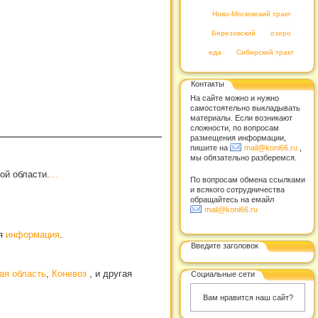
Ново-Московский тракт
Березовский
озеро
еда
Сибирский тракт
Контакты
На сайте можно и нужно
самостоятельно выкладывать
материалы. Если возникают
сложности, по вопросам
размещения информации,
пишите на
mail@koni66.ru
,
мы обязательно разберемся.
ой области.
...
По вопросам обмена ссылками
и всякого сотрудничества
обращайтесь на емайл
mail@koni66.ru
ая
информация
.
Введите заголовок
ая область
,
Коневоз
, и другая
Социальные сети
Вам нравится наш сайт?