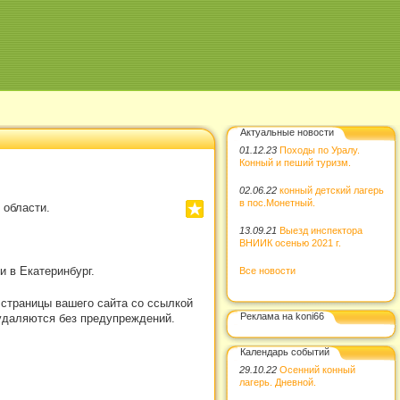
Актуальные новости
01.12.23
Походы по Уралу.
Конный и пеший туризм.
02.06.22
конный детский лагерь
в пос.Монетный.
 области.
13.09.21
Выезд инспектора
ВНИИК осенью 2021 г.
 в Екатеринбург.
Все новости
 страницы вашего сайта со ссылкой
Реклама на koni66
удаляются без предупреждений.
Календарь событий
29.10.22
Осенний конный
лагерь. Дневной.