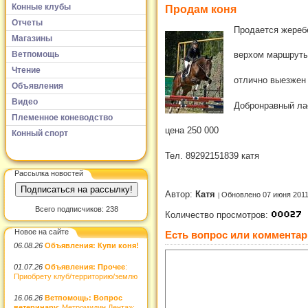
Конные клубы
Продам коня
Отчеты
Продается жеребе
Магазины
Ветпомощь
верхом маршруты
Чтение
отлично выезжен 
Объявления
Видео
Добронравный ла
Племенное коневодство
цена 250 000
Конный спорт
Тел. 89292151839 катя
Рассылка новостей
Автор:
Катя
Обновлено 07 июня 201
Всего подписчиков: 238
Количество просмотров:
Новое на сайте
Есть вопрос или комментар
06.08.26
Объявления: Купи коня!
01.07.26
Объявления: Прочее
:
Приобрету клуб/территорию/землю
16.06.26
Ветпомощь: Вопрос
ветеринару
: Метромидин Дента»: