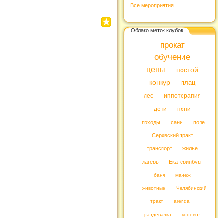
Все мероприятия
Облако меток клубов
прокат
обучение
цены
постой
конкур
плац
лес
иппотерапия
дети
пони
походы
сани
поле
Серовский тракт
транспорт
жилье
лагерь
Екатеринбург
баня
манеж
животные
Челябинский
тракт
arenda
раздевалка
коневоз