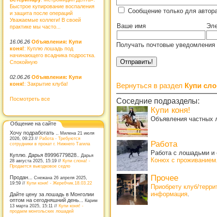
Быстрое купирование воспаления
Сообщение только для автора
и защита после операций
Уважаемые коллеги! В своей
Ваше имя
Эле
практике мы часто...
16.06.26
Объявления: Купи
Получать почтовые уведомления 
коня!
: Куплю лошадь под
начинающего всадника подростка.
Спокойную
02.06.26
Объявления: Купи
коня!
: Закрытие клуба!
Вернуться в раздел
Купи сло
Посмотреть все
Соседние подразделы:
Купи коня!
Объявления частных л
Общение на сайте
Хочу подработать ..
Милена 21 июля
2026, 09:23 //
Работа - Требуются
Работа
сотрудники в прокат г. Нижнего Тагила
Работа с лошадьми и 
Куплю. Дарья 89996779828..
Дарья
Конюх с проживанием
28 августа 2025, 15:19 //
Купи слона! -
Продается выездковое седло
Прочее
Продан...
Снежана 26 апреля 2025,
19:59 //
Купи коня! - Жеребчик.18.03.22
Приобрету клуб/терр
информация
.
Дайте цену за лошадь в Монголии
оптом на сегодняшний день...
Карим
13 марта 2025, 15:11 //
Купи коня! -
продаем монгольских лошадей