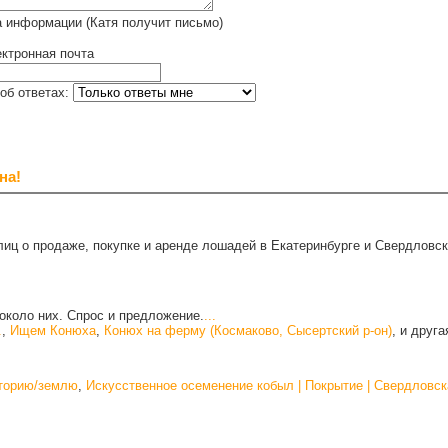
 информации (Катя получит письмо)
ктронная почта
об ответах:
на!
иц о продаже, покупке и аренде лошадей в Екатеринбурге и Свердловск
около них. Спрос и предложение.
...
.
,
Ищем Конюха
,
Конюх на ферму (Космаково, Сысертский р-он)
, и друг
иторию/землю
,
Искусственное осеменение кобыл | Покрытие | Свердловск