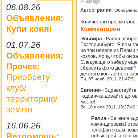
-1
06.08.26
Автор:
ралия
Обновлено 
Объявления:
Количество просмотров:
Купи коня!
Комментарии
Эльвира
-
Ралия, доброе
01.07.26
Екатеринбурга. Я вам за
на той неделе из Перми 
Объявления:
козлов. Хочу, чтобы он з
Следующего заберу еще 
Прочее
:
сбросить фото девочки?
детского контактного зо
Приобрету
Пн, 07 нояб. 2011, 21:47:51
клуб/
Евгения
-
Здравствуйте 
годовичка,довайте догов
территорию/
месте!
землю
Вс, 10 июля 2011, 13:27:46
Ралия
-
Евгения здр
16.06.26
командировки.Готов
телефон я вам позв
Ветпомощь:
побыстрей, а то я мо