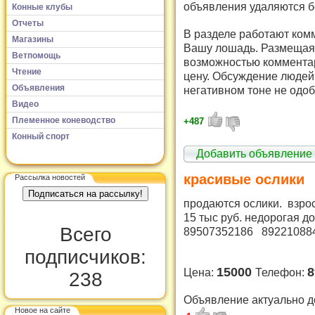
объявления удаляются б
Конные клубы
Отчеты
В разделе работают комм
Магазины
Вашу лошадь. Размещая 
Ветпомощь
возможностью комментар
Чтение
цену. Обсуждение людей 
Объявления
негативном тоне не одоб
Видео
Племенное коневодство
+487
Конный спорт
Добавить объявление
красивые ослики
Рассылка новостей
продаются ослики. взросл
15 тыс руб. недорогая д
Всего
89507352186 89221088
подписчиков:
15000
8
Цена:
Телефон:
238
Объявление актуально д
Новое на сайте