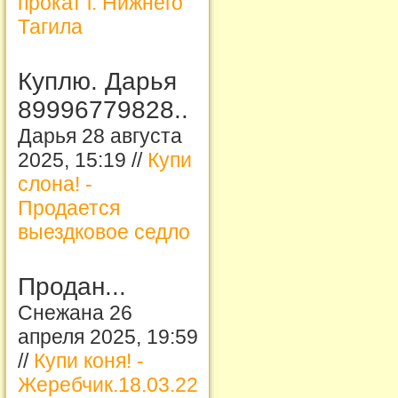
прокат г. Нижнего
Тагила
Куплю. Дарья
89996779828..
Дарья 28 августа
2025, 15:19 //
Купи
слона! -
Продается
выездковое седло
Продан...
Снежана 26
апреля 2025, 19:59
//
Купи коня! -
Жеребчик.18.03.22