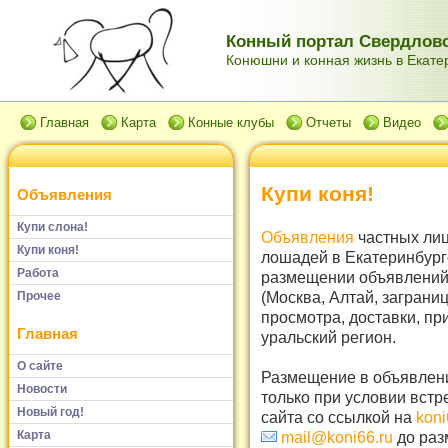
Конный портал Свердловс
Конюшни и конная жизнь в Екатер
Главная
Карта
Конные клубы
Отчеты
Видео
Купи коня!
Объявления
Купи слона!
Объявления
частных лиц
Купи коня!
лошадей в Екатеринбург
Работа
размещении объявлений 
(Москва, Алтай, заграни
Прочее
просмотра, доставки, пр
Главная
уральский регион.
О сайте
Размещение в объявлени
Новости
только при условии встр
Новый год!
сайта со ссылкой на
koni
Карта
mail@koni66.ru
до раз