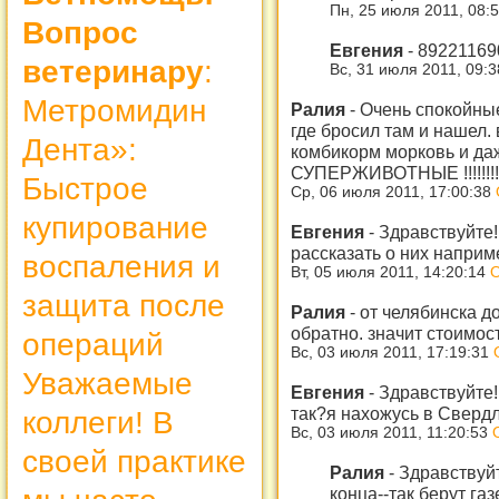
Пн, 25 июля 2011, 08:
Вопрос
Евгения
-
892211690
ветеринару
:
Вс, 31 июля 2011, 09:
Метромидин
Ралия
-
Очень спокойные
где бросил там и нашел.
Дента»:
комбикорм морковь и да
СУПЕРЖИВОТНЫЕ !!!!!!!!!
Быстрое
Ср, 06 июля 2011, 17:00:38
купирование
Евгения
-
Здравствуйте!
рассказать о них наприме
воспаления и
Вт, 05 июля 2011, 14:20:14
О
защита после
Ралия
-
от челябинска до
обратно. значит стоимос
операций
Вс, 03 июля 2011, 17:19:31
Уважаемые
Евгения
-
Здравствуйте!
так?я нахожусь в Свердл
коллеги! В
Вс, 03 июля 2011, 11:20:53
своей практике
Ралия
-
Здравствуйт
конца--так берут газ