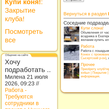
Купи коня!
:
Закрытие
Вернуться в раздел
клуба!
Соседние подразде
Купи слона!
Посмотреть
Объявления от ча
всадника в Екатер
все
желании купить ил
Работа
Работа с лошадьми
Конюх с проживан
Общение на сайте
Сысертский р-он)
,
Хочу
Прочее
подработать ..
Приобрету клуб/т
кобыл | Покрытие 
Милена 21 июля
информация
.
2026, 09:23 //
Работа -
Требуются
сотрудники в