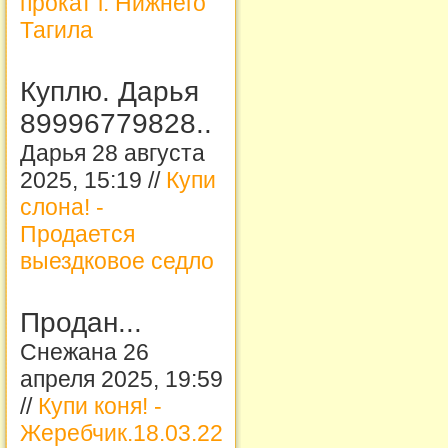
прокат г. Нижнего
Тагила
Куплю. Дарья
89996779828..
Дарья 28 августа
2025, 15:19 //
Купи
слона! -
Продается
выездковое седло
Продан...
Снежана 26
апреля 2025, 19:59
//
Купи коня! -
Жеребчик.18.03.22