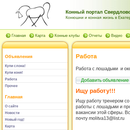
Конный портал Свердловс
Конюшни и конная жизнь в Екатер
Главная
Карта
Конные клубы
Отчеты
Видео
Работа
Объявления
Купи слона!
Работа с лошадьми и ок
Купи коня!
Работа
Добавить объявление
Прочее
Ищу работу!!!
Главная
Ищу работу тренером со 
работы с лошадьми и про
О сайте
вакансии этой сферы. В
Новости
почту molitva13@list.ru
Новый год!
Карта