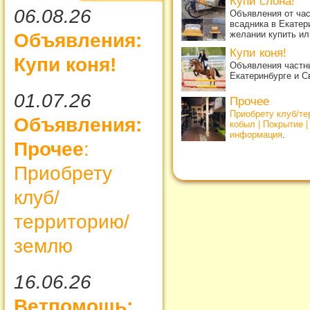
Купи слона!
06.08.26
Объявления от ча
всадника в Екатер
желании купить ил
Объявления:
Купи коня!
Купи коня!
Объявления частны
Екатеринбурге и С
01.07.26
Прочее
Приобрету клуб/т
Объявления:
кобыл | Покрытие 
информация
.
Прочее
:
Приобрету
клуб/
территорию/
землю
16.06.26
Ветпомощь: