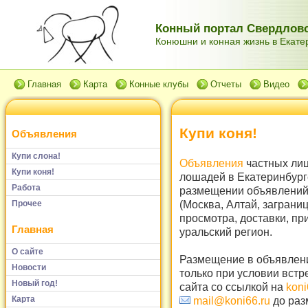
Конный портал Свердловс
Конюшни и конная жизнь в Екатер
Главная
Карта
Конные клубы
Отчеты
Видео
Купи коня!
Объявления
Купи слона!
Объявления
частных лиц
Купи коня!
лошадей в Екатеринбург
Работа
размещении объявлений 
(Москва, Алтай, заграни
Прочее
просмотра, доставки, пр
Главная
уральский регион.
О сайте
Размещение в объявлени
Новости
только при условии встр
Новый год!
сайта со ссылкой на
koni
Карта
mail@koni66.ru
до раз