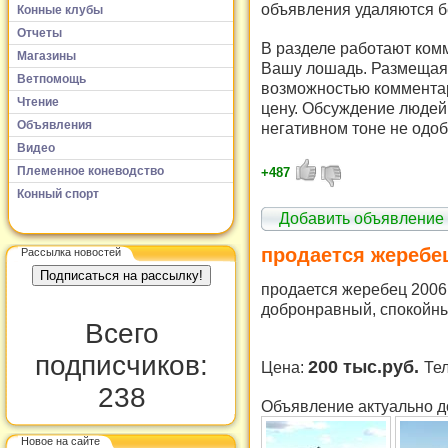
объявления удаляются б
Конные клубы
Отчеты
В разделе работают комм
Магазины
Вашу лошадь. Размещая 
Ветпомощь
возможностью комментар
Чтение
цену. Обсуждение людей 
Объявления
негативном тоне не одоб
Видео
Племенное коневодство
+487
Конный спорт
Добавить объявление
продается жеребе
Рассылка новостей
продается жеребец 2006 
добронравный, спокойны
Всего
подписчиков:
200 тыс.руб.
Цена:
Те
238
Объявление актуально д
Новое на сайте