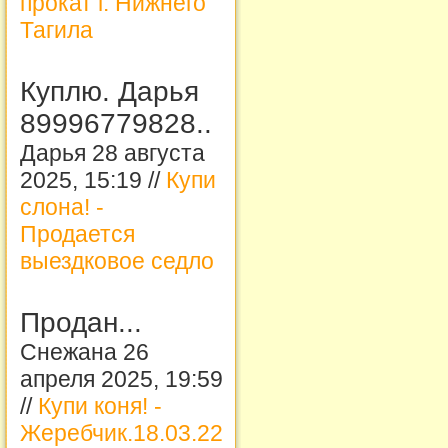
прокат г. Нижнего
Тагила
Куплю. Дарья
89996779828..
Дарья 28 августа
2025, 15:19 //
Купи
слона! -
Продается
выездковое седло
Продан...
Снежана 26
апреля 2025, 19:59
//
Купи коня! -
Жеребчик.18.03.22