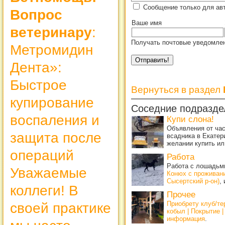
Сообщение только для ав
Вопрос
Ваше имя
ветеринару
:
Получать почтовые уведомлен
Метромидин
Дента»:
Быстрое
Вернуться в раздел
купирование
Соседние подразде
воспаления и
Купи слона!
Объявления от ча
защита после
всадника в Екатер
желании купить ил
операций
Работа
Работа с лошадьми
Уважаемые
Конюх с проживан
Сысертский р-он)
,
коллеги! В
Прочее
Приобрету клуб/т
своей практике
кобыл | Покрытие 
информация
.