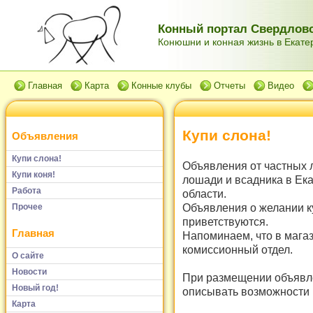
Конный портал Свердловс
Конюшни и конная жизнь в Екатер
Главная
Карта
Конные клубы
Отчеты
Видео
Купи слона!
Объявления
Купи слона!
Объявления от частных 
Купи коня!
лошади и всадника в Ек
Работа
области.
Объявления о желании к
Прочее
приветствуются.
Главная
Напоминаем, что в мага
комиссионный отдел.
О сайте
Новости
При размещении объявле
Новый год!
описывать возможности и
Карта