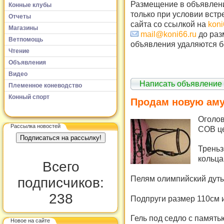
Размещение в объявлени
Конные клубы
только при условии встр
Отчеты
сайта со ссылкой на
koni
Магазины
mail@koni66.ru
до раз
Ветпомощь
объявления удаляются б
Чтение
Объявления
Видео
Написать объявление
Племенное коневодство
Конный спорт
Продам новую ам
Оголов
Рассылка новостей
СОВ це
Треньз
кольца
Всего
Пелям олимпийский дуты
подписчиков:
238
Подпруги размер 110см и
Гель под седло с память
Новое на сайте