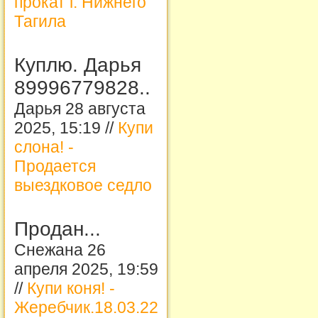
прокат г. Нижнего
Тагила
Куплю. Дарья
89996779828..
Дарья 28 августа
2025, 15:19 //
Купи
слона! -
Продается
выездковое седло
Продан...
Снежана 26
апреля 2025, 19:59
//
Купи коня! -
Жеребчик.18.03.22