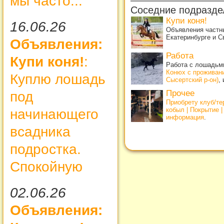
мы часто...
Соседние подразде
Купи коня!
16.06.26
Объявления частны
Екатеринбурге и С
Объявления:
Работа
Купи коня!
:
Работа с лошадьми
Конюх с проживан
Куплю лошадь
Сысертский р-он)
,
Прочее
под
Приобрету клуб/т
кобыл | Покрытие 
начинающего
информация
.
всадника
подростка.
Спокойную
02.06.26
Объявления: