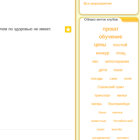
Все мероприятия
Облако меток клубов
прокат
блем по здоровью не имеет.
обучение
цены
постой
конкур
плац
лес
иппотерапия
дети
пони
походы
сани
поле
Серовский тракт
транспорт
жилье
лагерь
Екатеринбург
баня
манеж
животные
Челябинский
тракт
arenda
раздевалка
коневоз