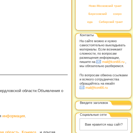
Ново-Московский тракт
Березовский
озеро
еда
Сибирский тракт
Контакты
На сайте можно и нужно
самостоятельно выкладывать
материалы. Если возникают
сложности, по вопросам
размещения информации,
пишите на
mail@koni66.ru
,
мы обязательно разберемся.
По вопросам обмена ссылками
и всякого сотрудничества
обращайтесь на емайл
mail@koni66.ru
вердловской области.Объявления о
Введите заголовок
Социальные сети
ая
информация
.
Вам нравится наш сайт?
ая область
,
Коневоз
, и другая