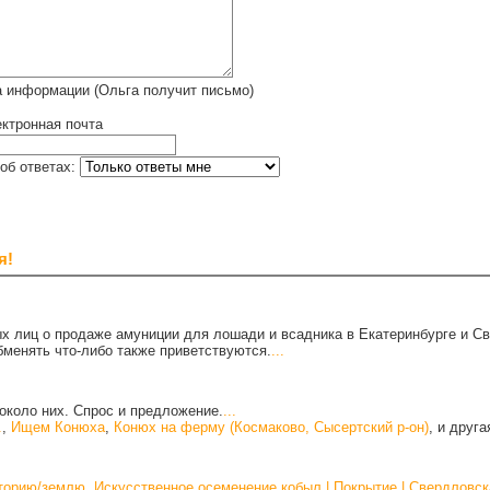
а информации (Ольга получит письмо)
ктронная почта
об ответах:
я!
х лиц о продаже амуниции для лошади и всадника в Екатеринбурге и С
бменять что-либо также приветствуются.
...
около них. Спрос и предложение.
...
.
,
Ищем Конюха
,
Конюх на ферму (Космаково, Сысертский р-он)
, и друг
иторию/землю
,
Искусственное осеменение кобыл | Покрытие | Свердловск