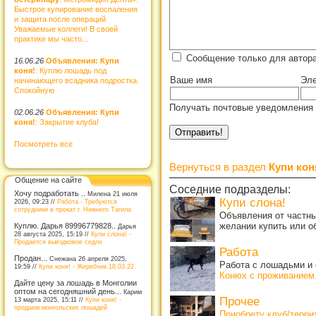
Быстрое купирование воспаления
и защита после операций
Уважаемые коллеги! В своей
практике мы часто...
Сообщение только для автор
16.06.26
Объявления: Купи
коня!
: Куплю лошадь под
Ваше имя
Эле
начинающего всадника подростка.
Спокойную
Получать почтовые уведомления 
02.06.26
Объявления: Купи
коня!
: Закрытие клуба!
Посмотреть все
Вернуться в раздел
Купи кон
Общение на сайте
Соседние подразделы:
Хочу подработать ..
Милена 21 июля
Купи слона!
2026, 09:23 //
Работа - Требуются
сотрудники в прокат г. Нижнего Тагила
Объявления от частны
желании купить или о
Куплю. Дарья 89996779828..
Дарья
28 августа 2025, 15:19 //
Купи слона! -
Продается выездковое седло
Работа
Продан...
Снежана 26 апреля 2025,
Работа с лошадьми и 
19:59 //
Купи коня! - Жеребчик.18.03.22
Конюх с проживанием
Дайте цену за лошадь в Монголии
оптом на сегодняшний день...
Карим
Прочее
13 марта 2025, 15:11 //
Купи коня! -
продаем монгольских лошадей
Приобрету клуб/терр