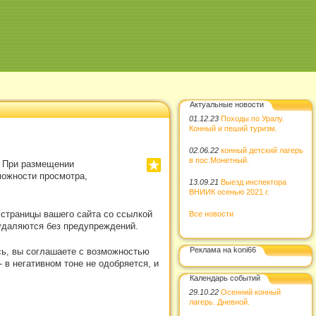
Актуальные новости
01.12.23
Походы по Уралу.
Конный и пеший туризм.
02.06.22
конный детский лагерь
в пос.Монетный.
. При размещении
можности просмотра,
13.09.21
Выезд инспектора
ВНИИК осенью 2021 г.
 страницы вашего сайта со ссылкой
Все новости
удаляются без предупреждений.
Реклама на koni66
сь, вы соглашаете с возможностью
в негативном тоне не одобряется, и
Календарь событий
29.10.22
Осенний конный
лагерь. Дневной.