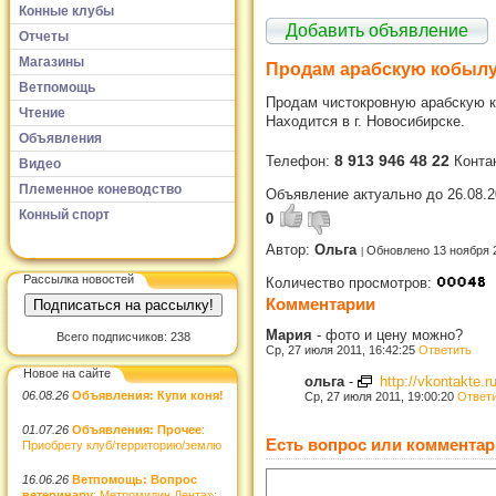
Конные клубы
Добавить объявление
Отчеты
Магазины
Продам арабскую кобыл
Ветпомощь
Продам чистокровную арабскую ко
Чтение
Находится в г. Новосибирске.
Объявления
8 913 946 48 22
Телефон:
Конта
Видео
Племенное коневодство
Объявление актуально до 26.08.2
Конный спорт
0
Автор:
Ольга
Обновлено 13 ноября 
Рассылка новостей
Количество просмотров:
Комментарии
Мария
-
фото и цену можно?
Всего подписчиков: 238
Ср, 27 июля 2011, 16:42:25
Ответить
Новое на сайте
ольга
-
http://vkontakte.
06.08.26
Объявления: Купи коня!
Ср, 27 июля 2011, 19:00:20
Ответ
01.07.26
Объявления: Прочее
:
Есть вопрос или комментар
Приобрету клуб/территорию/землю
16.06.26
Ветпомощь: Вопрос
ветеринару
: Метромидин Дента»: