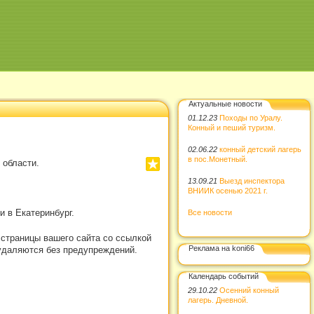
Актуальные новости
01.12.23
Походы по Уралу.
Конный и пеший туризм.
02.06.22
конный детский лагерь
в пос.Монетный.
 области.
13.09.21
Выезд инспектора
ВНИИК осенью 2021 г.
 в Екатеринбург.
Все новости
 страницы вашего сайта со ссылкой
Реклама на koni66
удаляются без предупреждений.
Календарь событий
29.10.22
Осенний конный
лагерь. Дневной.