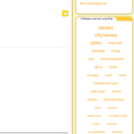
Все мероприятия
Облако меток клубов
прокат
обучение
цены
постой
конкур
плац
лес
иппотерапия
дети
пони
походы
сани
поле
Серовский тракт
транспорт
жилье
лагерь
Екатеринбург
баня
манеж
животные
Челябинский
тракт
arenda
раздевалка
коневоз