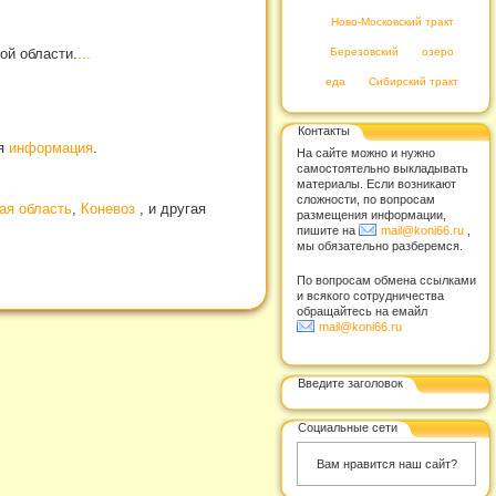
Ново-Московский тракт
Березовский
озеро
ой области.
...
еда
Сибирский тракт
Контакты
ая
информация
.
На сайте можно и нужно
самостоятельно выкладывать
материалы. Если возникают
сложности, по вопросам
ая область
,
Коневоз
, и другая
размещения информации,
пишите на
mail@koni66.ru
,
мы обязательно разберемся.
По вопросам обмена ссылками
и всякого сотрудничества
обращайтесь на емайл
mail@koni66.ru
Введите заголовок
Социальные сети
Вам нравится наш сайт?