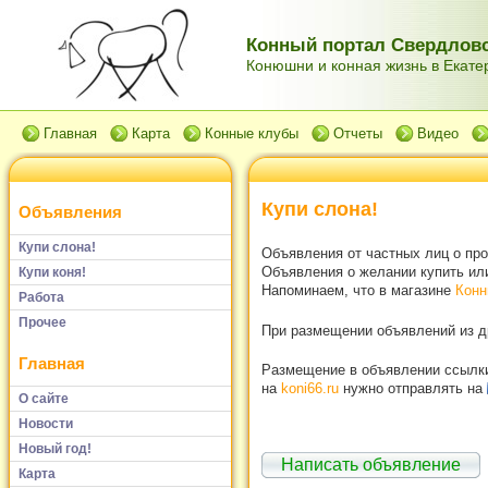
Конный портал Свердловс
Конюшни и конная жизнь в Екатер
Главная
Карта
Конные клубы
Отчеты
Видео
Купи слона!
Объявления
Купи слона!
Объявления от частных лиц о пр
Объявления о желании купить или
Купи коня!
Напоминаем, что в магазине
Конн
Работа
Прочее
При размещении объявлений из др
Главная
Размещение в объявлении ссылки 
на
koni66.ru
нужно отправлять на
О сайте
Новости
Новый год!
Написать объявление
Карта