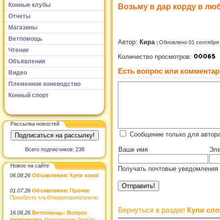
Конные клубы
Возьму в дар корду в лю
Отчеты
Магазины
Ветпомощь
Автор:
Кира
Обновлено 01 сентября
Чтение
Количество просмотров:
Объявления
Есть вопрос или комментар
Видео
Племенное коневодство
Конный спорт
Рассылка новостей
Сообщение только для автора
Ваше имя
Эле
Всего подписчиков: 238
Новое на сайте
Получать почтовые уведомления 
06.08.26
Объявления: Купи коня!
01.07.26
Объявления: Прочее
:
Приобрету клуб/территорию/землю
Вернуться в раздел
Купи сло
16.06.26
Ветпомощь: Вопрос
ветеринару
: Метромидин Дента»: