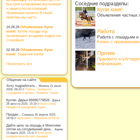
Соседние подразделы:
Быстрое купирование воспаления
и защита после операций
Купи коня!
Уважаемые коллеги! В своей
Объявления частных л
практике мы часто...
16.06.26
Объявления: Купи
Работа
коня!
: Куплю лошадь под
начинающего всадника подростка.
Работа с лошадьми и 
Спокойную
Конюх с проживанием
02.06.26
Объявления: Купи
Прочее
коня!
: Закрытие клуба!
Приобрету клуб/терр
информация
.
Посмотреть все
Общение на сайте
Хочу подработать ..
Милена 21 июля
2026, 09:23 //
Работа - Требуются
сотрудники в прокат г. Нижнего Тагила
Куплю. Дарья 89996779828..
Дарья
28 августа 2025, 15:19 //
Купи слона! -
Продается выездковое седло
Продан...
Снежана 26 апреля 2025,
19:59 //
Купи коня! - Жеребчик.18.03.22
Дайте цену за лошадь в Монголии
оптом на сегодняшний день...
Карим
13 марта 2025, 15:11 //
Купи коня! -
продаем монгольских лошадей