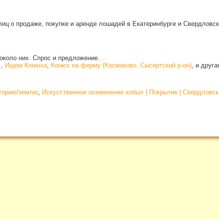
иц о продаже, покупке и аренде лошадей в Екатеринбурге и Свердловск
около них. Спрос и предложение.
...
.
,
Ищем Конюха
,
Конюх на ферму (Космаково, Сысертский р-он)
, и друг
иторию/землю
,
Искусственное осеменение кобыл | Покрытие | Свердловск