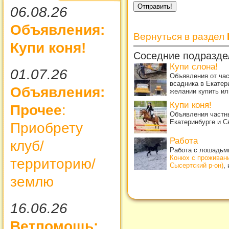
06.08.26
Объявления:
Вернуться в раздел
Купи коня!
Соседние подразде
Купи слона!
01.07.26
Объявления от ча
всадника в Екатер
Объявления:
желании купить ил
Купи коня!
Прочее
:
Объявления частны
Екатеринбурге и С
Приобрету
Работа
клуб/
Работа с лошадьми
Конюх с проживан
территорию/
Сысертский р-он)
,
землю
16.06.26
Ветпомощь: