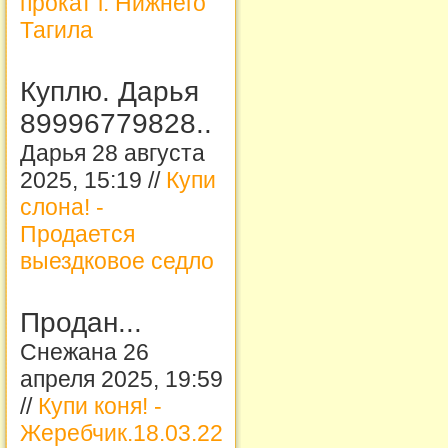
прокат г. Нижнего
Тагила
Куплю. Дарья
89996779828..
Дарья 28 августа
2025, 15:19 //
Купи
слона! -
Продается
выездковое седло
Продан...
Снежана 26
апреля 2025, 19:59
//
Купи коня! -
Жеребчик.18.03.22