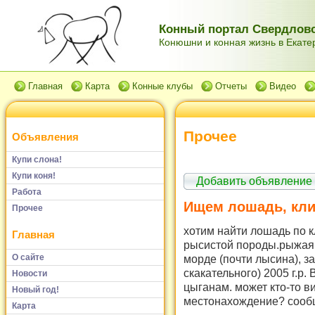
Конный портал Свердловс
Конюшни и конная жизнь в Екатер
Главная
Карта
Конные клубы
Отчеты
Видео
Прочее
Объявления
Купи слона!
Купи коня!
Добавить объявление
Работа
Ищем лошадь, кл
Прочее
хотим найти лошадь по 
Главная
рысистой породы.рыжая 
О сайте
морде (почти лысина), з
скакательного) 2005 г.р.
Новости
цыганам. может кто-то ви
Новый год!
местонахождение? сообщ
Карта