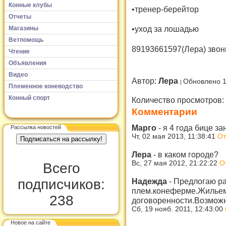
Конные клубы
•тренер-берейтор
Отчеты
•уход за лошадью
Магазины
Ветпомощь
89193661597(Лера) звон
Чтение
Объявления
Видео
Автор:
Лера
Обновлено 1
Племенное коневодство
Конный спорт
Количество просмотров:
Комментарии
Марго
-
я 4 года бице з
Рассылка новостей
Чт, 02 мая 2013, 11:38:41
От
Лера
-
в каком городе?
Вс, 27 мая 2012, 21:22:22
О
Всего
Надежда
-
Предлогаю ра
подписчиков:
плем.конеферме.Жильем
238
договоренности.Возможн
Сб, 19 нояб. 2011, 12:43:00
Новое на сайте