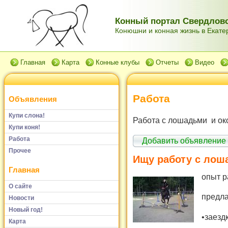
Конный портал Свердловс
Конюшни и конная жизнь в Екатер
Главная
Карта
Конные клубы
Отчеты
Видео
Работа
Объявления
Купи слона!
Работа с лошадьми и ок
Купи коня!
Работа
Добавить объявление
Прочее
Ищу работу с лош
Главная
опыт р
О сайте
предла
Новости
Новый год!
•заезд
Карта