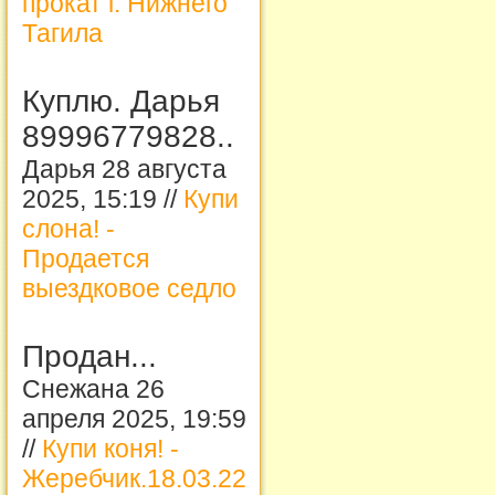
прокат г. Нижнего
Тагила
Куплю. Дарья
89996779828..
Дарья 28 августа
2025, 15:19 //
Купи
слона! -
Продается
выездковое седло
Продан...
Снежана 26
апреля 2025, 19:59
//
Купи коня! -
Жеребчик.18.03.22