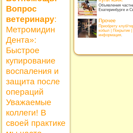
Объявления частны
Вопрос
Екатеринбурге и С
ветеринару
:
Прочее
Приобрету клуб/т
Метромидин
кобыл | Покрытие 
информация
.
Дента»:
Быстрое
купирование
воспаления и
защита после
операций
Уважаемые
коллеги! В
своей практике