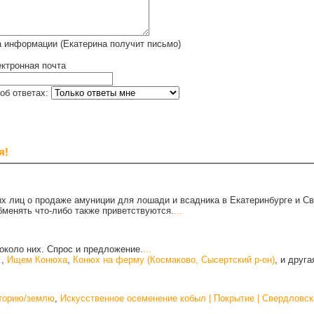
 информации (Екатерина получит письмо)
ктронная почта
об ответах:
я!
х лиц о продаже амуниции для лошади и всадника в Екатеринбурге и С
бменять что-либо также приветствуются.
...
около них. Спрос и предложение.
...
.
,
Ищем Конюха
,
Конюх на ферму (Космаково, Сысертский р-он)
, и друг
иторию/землю
,
Искусственное осеменение кобыл | Покрытие | Свердловск