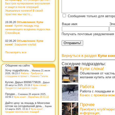
Быстрое купирование воспаления
и защита после операций
Уважаемые коллеги! В своей
практике мы часто...
Сообщение только для автора
16.06.26
Объявления: Купи
Ваше имя
Эле
коня!
: Куплю лошадь под
начинающего всадника подростка.
Спокойную
Получать почтовые уведомления 
02.06.26
Объявления: Купи
коня!
: Закрытие клуба!
Посмотреть все
Вернуться в раздел
Купи кон
Соседние подразделы:
Общение на сайте
Купи слона!
Хочу подработать ..
Милена 21 июля
Объявления от частны
2026, 09:23 //
Работа - Требуются
сотрудники в прокат г. Нижнего Тагила
желании купить или о
Куплю. Дарья 89996779828..
Дарья
28 августа 2025, 15:19 //
Купи слона! -
Работа
Продается выездковое седло
Работа с лошадьми и 
Продан...
Снежана 26 апреля 2025,
Конюх с проживанием
19:59 //
Купи коня! - Жеребчик.18.03.22
Дайте цену за лошадь в Монголии
Прочее
оптом на сегодняшний день...
Карим
Приобрету клуб/терр
13 марта 2025, 15:11 //
Купи коня! -
продаем монгольских лошадей
информация
.