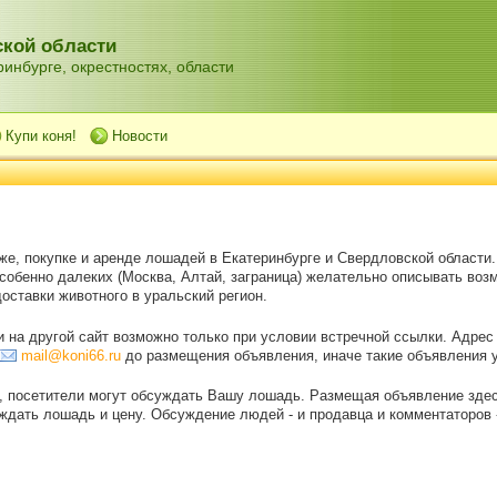
кой области
инбурге, окрестностях, области
Купи коня!
Новости
же, покупке и аренде лошадей в Екатеринбурге и Свердловской области
особенно далеких (Москва, Алтай, заграница) желательно описывать воз
оставки животного в уральский регион.
на другой сайт возможно только при условии встречной ссылки. Адрес
mail@koni66.ru
до размещения объявления, иначе такие объявления 
, посетители могут обсуждать Вашу лошадь. Размещая объявление зде
дать лошадь и цену. Обсуждение людей - и продавца и комментаторов - 