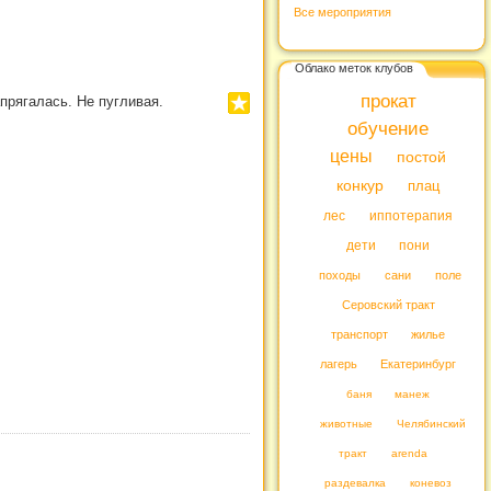
Все мероприятия
Облако меток клубов
прокат
прягалась. Не пугливая.
обучение
цены
постой
конкур
плац
лес
иппотерапия
дети
пони
походы
сани
поле
Серовский тракт
транспорт
жилье
лагерь
Екатеринбург
баня
манеж
животные
Челябинский
тракт
arenda
раздевалка
коневоз