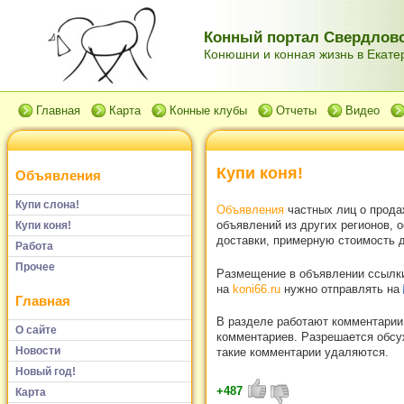
Конный портал Свердловс
Конюшни и конная жизнь в Екатер
Главная
Карта
Конные клубы
Отчеты
Видео
Купи коня!
Объявления
Купи слона!
Объявления
частных лиц о прода
объявлений из других регионов, 
Купи коня!
доставки, примерную стоимость д
Работа
Прочее
Размещение в объявлении ссылки 
на
koni66.ru
нужно отправлять на
Главная
В разделе работают комментарии
О сайте
комментариев. Разрешается обсуж
Новости
такие комментарии удаляются.
Новый год!
+487
Карта