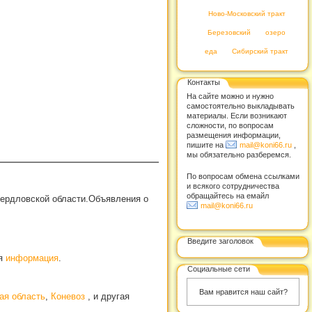
Ново-Московский тракт
Березовский
озеро
еда
Сибирский тракт
Контакты
На сайте можно и нужно
самостоятельно выкладывать
материалы. Если возникают
сложности, по вопросам
размещения информации,
пишите на
mail@koni66.ru
,
мы обязательно разберемся.
По вопросам обмена ссылками
и всякого сотрудничества
обращайтесь на емайл
вердловской области.Объявления о
mail@koni66.ru
Введите заголовок
ая
информация
.
Социальные сети
Вам нравится наш сайт?
ая область
,
Коневоз
, и другая