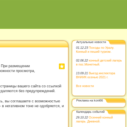
Актуальные новости
01.12.23
Походы по Уралу.
Конный и пеший туризм.
02.06.22
конный детский лагерь
в пос.Монетный.
. При размещении
можности просмотра,
13.09.21
Выезд инспектора
ВНИИК осенью 2021 г.
 страницы вашего сайта со ссылкой
Все новости
удаляются без предупреждений.
Реклама на koni66
сь, вы соглашаете с возможностью
в негативном тоне не одобряется, и
Календарь событий
29.10.22
Осенний конный
лагерь. Дневной.