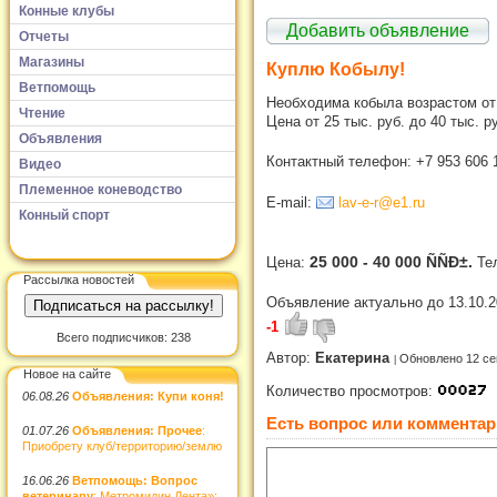
Конные клубы
Добавить объявление
Отчеты
Магазины
Куплю Кобылу!
Ветпомощь
Необходима кобыла возрастом от 4
Чтение
Цена от 25 тыс. руб. до 40 тыс. р
Объявления
Контактный телефон: +7 953 606 
Видео
Племенное коневодство
E-mail:
lav-e-r@e1.ru
Конный спорт
25 000 - 40 000 ÑÑÐ±.
Цена:
Те
Рассылка новостей
Объявление актуально до 13.10.2
-1
Всего подписчиков: 238
Автор:
Екатерина
Обновлено 12 се
Новое на сайте
Количество просмотров:
06.08.26
Объявления: Купи коня!
Есть вопрос или комментар
01.07.26
Объявления: Прочее
:
Приобрету клуб/территорию/землю
16.06.26
Ветпомощь: Вопрос
ветеринару
: Метромидин Дента»: