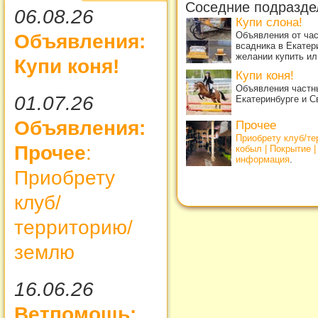
Соседние подразде
06.08.26
Купи слона!
Объявления от ча
Объявления:
всадника в Екатер
желании купить ил
Купи коня!
Купи коня!
Объявления частны
01.07.26
Екатеринбурге и С
Объявления:
Прочее
Приобрету клуб/т
Прочее
:
кобыл | Покрытие 
информация
.
Приобрету
клуб/
территорию/
землю
16.06.26
Ветпомощь: