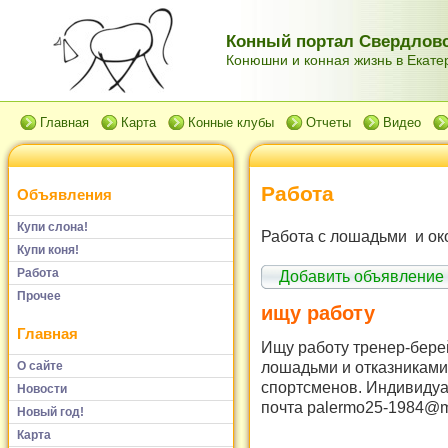
Конный портал Свердловс
Конюшни и конная жизнь в Екатер
Главная
Карта
Конные клубы
Отчеты
Видео
Работа
Объявления
Купи слона!
Работа с лошадьми и ок
Купи коня!
Работа
Добавить объявление
Прочее
ищу работу
Главная
Ищу работу тренер-бере
лошадьми и отказниками.
О сайте
спортсменов. Индивидуа
Новости
почта palermo25-1984@ma
Новый год!
Карта