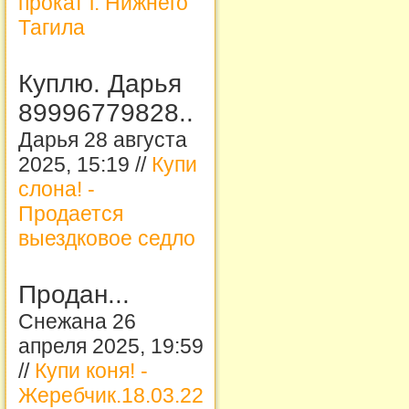
прокат г. Нижнего
Тагила
Куплю. Дарья
89996779828..
Дарья 28 августа
2025, 15:19 //
Купи
слона! -
Продается
выездковое седло
Продан...
Снежана 26
апреля 2025, 19:59
//
Купи коня! -
Жеребчик.18.03.22