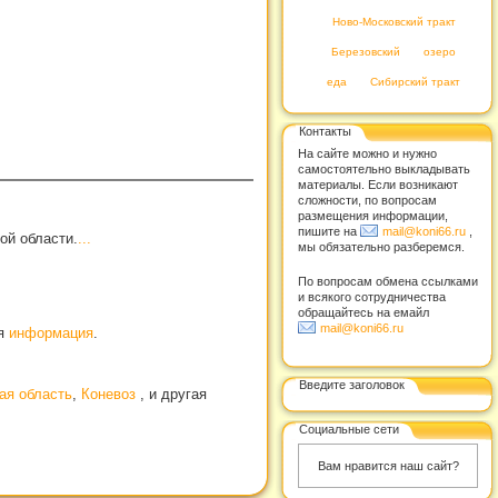
Ново-Московский тракт
Березовский
озеро
еда
Сибирский тракт
Контакты
На сайте можно и нужно
самостоятельно выкладывать
материалы. Если возникают
сложности, по вопросам
размещения информации,
пишите на
mail@koni66.ru
,
ой области.
...
мы обязательно разберемся.
По вопросам обмена ссылками
и всякого сотрудничества
обращайтесь на емайл
mail@koni66.ru
ая
информация
.
Введите заголовок
ая область
,
Коневоз
, и другая
Социальные сети
Вам нравится наш сайт?