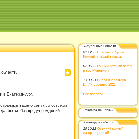
Актуальные новости
01.12.23
Походы по Уралу.
Конный и пеший туризм.
02.06.22
конный детский лагерь
в пос.Монетный.
 области.
13.09.21
Выезд инспектора
ВНИИК осенью 2021 г.
 в Екатеринбург.
Все новости
 страницы вашего сайта со ссылкой
Реклама на koni66
удаляются без предупреждений.
Календарь событий
29.10.22
Осенний конный
лагерь. Дневной.