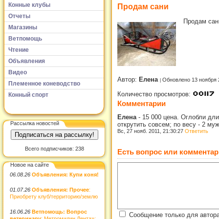
Конные клубы
Продам сани
Отчеты
Продам сани 
Магазины
Ветпомощь
Чтение
Объявления
Видео
Автор:
Елена
Обновлено 13 ноября 
Племенное коневодство
Количество просмотров:
Конный спорт
Комментарии
Елена
-
15 000 цена. Оглобли дл
Рассылка новостей
открутить совсем; по весу - 2 му
Вс, 27 нояб. 2011, 21:30:27
Ответить
Всего подписчиков: 238
Есть вопрос или комментар
Новое на сайте
06.08.26
Объявления: Купи коня!
01.07.26
Объявления: Прочее
:
Приобрету клуб/территорию/землю
16.06.26
Ветпомощь: Вопрос
Сообщение только для автор
ветеринару
: Метромидин Дента»: