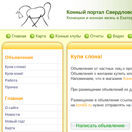
Конный портал Свердловс
Конюшни и конная жизнь в Екатер
Главная
Карта
Конные клубы
Отчеты
Видео
Купи слона!
Объявления
Купи слона!
Объявления от частных лиц о пр
Объявления о желании купить или
Купи коня!
Напоминаем, что в магазине
Конн
Работа
Прочее
При размещении объявлений из др
Главная
Размещение в объявлении ссылки 
на
koni66.ru
нужно отправлять на
О сайте
Новости
Новый год!
Написать объявление
Карта