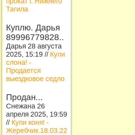
прокат г. Нижнего
Тагила
Куплю. Дарья
89996779828..
Дарья 28 августа
2025, 15:19 //
Купи
слона! -
Продается
выездковое седло
Продан...
Снежана 26
апреля 2025, 19:59
//
Купи коня! -
Жеребчик.18.03.22