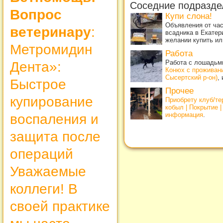
Соседние подразде
Вопрос
Купи слона!
Объявления от ча
ветеринару
:
всадника в Екатер
желании купить ил
Метромидин
Работа
Работа с лошадьми
Дента»:
Конюх с проживан
Сысертский р-он)
,
Быстрое
Прочее
купирование
Приобрету клуб/т
кобыл | Покрытие 
информация
.
воспаления и
защита после
операций
Уважаемые
коллеги! В
своей практике