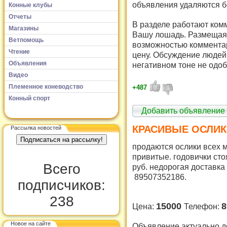
объявления удаляются б
Конные клубы
Отчеты
В разделе работают комм
Магазины
Вашу лошадь. Размещая 
Ветпомощь
возможностью комментар
Чтение
цену. Обсуждение людей 
Объявления
негативном тоне не одоб
Видео
Племенное коневодство
+487
Конный спорт
Добавить объявление
КРАСИВЫЕ ОСЛИК
Рассылка новостей
продаются ослики всех 
привитые. годовички сто
Всего
руб. недорогая доставка
89507352186.
подписчиков:
238
15000
8
Цена:
Телефон:
Новое на сайте
Объявление актуально до