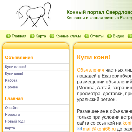
Конный портал Свердловс
Конюшни и конная жизнь в Екатер
Главная
Карта
Конные клубы
Отчеты
Видео
Купи коня!
Объявления
Купи слона!
Объявления
частных лиц
Купи коня!
лошадей в Екатеринбург
Работа
размещении объявлений 
(Москва, Алтай, заграни
Прочее
просмотра, доставки, пр
Главная
уральский регион.
О сайте
Размещение в объявлени
Новости
только при условии встр
Новый год!
сайта со ссылкой на
koni
Карта
mail@koni66.ru
до раз