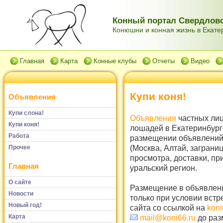
Конный портал Свердловс
Конюшни и конная жизнь в Екатер
Главная
Карта
Конные клубы
Отчеты
Видео
Купи коня!
Объявления
Купи слона!
Объявления
частных лиц
Купи коня!
лошадей в Екатеринбург
Работа
размещении объявлений 
(Москва, Алтай, заграни
Прочее
просмотра, доставки, пр
Главная
уральский регион.
О сайте
Размещение в объявлени
Новости
только при условии встр
Новый год!
сайта со ссылкой на
koni
Карта
mail@koni66.ru
до раз