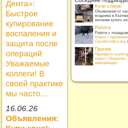
Соседние подразде
Дента»:
Купи слона!
Быстрое
Объявления от ча
всадника в Екатер
желании купить ил
купирование
Работа
воспаления и
Работа с лошадьми
Конюх с проживан
защита после
Сысертский р-он)
,
Прочее
операций
Приобрету клуб/т
кобыл | Покрытие 
Уважаемые
информация
.
коллеги! В
своей практике
мы часто...
16.06.26
Объявления: