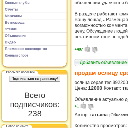
объявления удаляются б
Конные клубы
Отчеты
В разделе работают комм
Магазины
Вашу лошадь. Размещая 
Ветпомощь
возможностью комментар
Чтение
цену. Обсуждение людей 
Объявления
негативном тоне не одоб
Видео
Племенное коневодство
+487
Конный спорт
Добавить объявление
продам ослицу сро
Рассылка новостей
ослица серая тел 892203
12000
т
Цена:
Контакт:
Всего
Объявление актуально д
подписчиков:
+1
238
Автор:
татьяна
Обновлен
Количество просмотров:
Новое на сайте