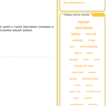
Все мероприятия
Облако меток клубов
прокат
е сроки а также (материал размеры и
обучение
исанием вашей заявки.
цены
постой
конкур
плац
лес
иппотерапия
дети
пони
походы
сани
поле
Серовский тракт
транспорт
жилье
лагерь
Екатеринбург
баня
манеж
животные
Челябинский
тракт
arenda
раздевалка
коневоз