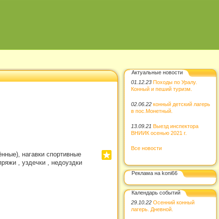
Актуальные новости
01.12.23
Походы по Уралу.
Конный и пеший туризм.
02.06.22
конный детский лагерь
в пос.Монетный.
13.09.21
Выезд инспектора
ВНИИК осенью 2021 г.
Все новости
ённые), нагавки спортивные
ряжи , уздечки , недоуздки
Реклама на koni66
Календарь событий
29.10.22
Осенний конный
лагерь. Дневной.