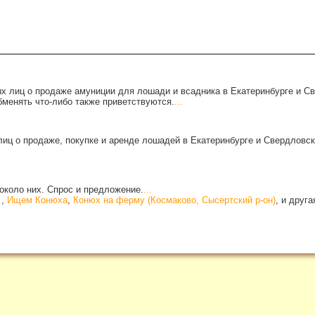
х лиц о продаже амуниции для лошади и всадника в Екатеринбурге и С
бменять что-либо также приветствуются.
...
иц о продаже, покупке и аренде лошадей в Екатеринбурге и Свердловск
около них. Спрос и предложение.
...
.
,
Ищем Конюха
,
Конюх на ферму (Космаково, Сысертский р-он)
, и друг