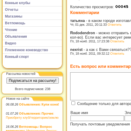
Конные клубы
Количество просмотров:
Отчеты
Комментарии
Магазины
татьяна
-
в каком городе изготав
Ветпомощь
Чт, 01 дек. 2011, 20:11:33
Ответить
Чтение
Rododendron
-
можно отправить 
Объявления
кол-во). Если вас интересует ре
Пт, 18 нояб. 2011, 17:23:38
Ответить
Видео
nexrist
-
а как с Вами связаться?
Племенное коневодство
Пт, 18 нояб. 2011, 09:32:12
Ответить
Конный спорт
Есть вопрос или комментар
Рассылка новостей
Всего подписчиков: 238
Новое на сайте
Сообщение только для автора
06.08.26
Объявления: Купи коня!
Ваше имя
Эле
01.07.26
Объявления: Прочее
:
Приобрету клуб/территорию/землю
Получать почтовые уведомления 
16.06.26
Ветпомощь: Вопрос
ветеринару
: Метромидин Дента»: