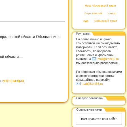
Ново-Московский тракт
Березовский
озеро
еда
Сибирский тракт
Контакты
вердловской области.Объявления о
На сайте можно и нужно
самостоятельно выкладывать
материалы. Если возникают
сложности, по вопросам
размещения информации,
ой области.
...
пишите на
mail@koni66.ru
,
мы обязательно разберемся.
По вопросам обмена ссылками
и всякого сотрудничества
обращайтесь на емайл
ая
информация
.
mail@koni66.ru
Введите заголовок
Социальные сети
Вам нравится наш сайт?