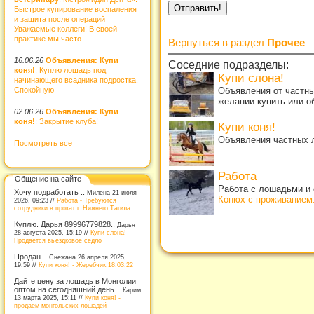
Быстрое купирование воспаления
и защита после операций
Уважаемые коллеги! В своей
практике мы часто...
Вернуться в раздел
Прочее
16.06.26
Объявления: Купи
Соседние подразделы:
коня!
: Куплю лошадь под
Купи слона!
начинающего всадника подростка.
Спокойную
Объявления от частны
желании купить или о
02.06.26
Объявления: Купи
коня!
: Закрытие клуба!
Купи коня!
Объявления частных л
Посмотреть все
Работа
Общение на сайте
Работа с лошадьми и 
Хочу подработать ..
Милена 21 июля
Конюх с проживанием
2026, 09:23 //
Работа - Требуются
сотрудники в прокат г. Нижнего Тагила
Куплю. Дарья 89996779828..
Дарья
28 августа 2025, 15:19 //
Купи слона! -
Продается выездковое седло
Продан...
Снежана 26 апреля 2025,
19:59 //
Купи коня! - Жеребчик.18.03.22
Дайте цену за лошадь в Монголии
оптом на сегодняшний день...
Карим
13 марта 2025, 15:11 //
Купи коня! -
продаем монгольских лошадей