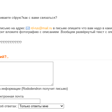
ливаете сбрую?как с вами связаться?
письмо на адрес
rd-rus@mail.ru
в письме опишите что вам надо в каки
монт вложите фотографию с описанием .Вообщем развёрнутый текст с оп
?????????????
ий?..
 информации (Rododendron получит письмо)
ктронная почта
об ответах: