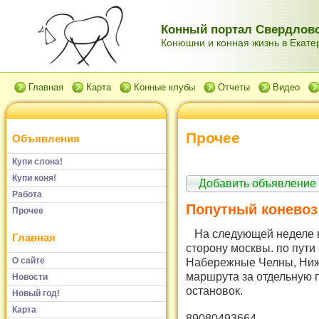
Конный портал Свердловс
Конюшни и конная жизнь в Екатер
Главная
Карта
Конные клубы
Отчеты
Видео
Прочее
Объявления
Купи слона!
Купи коня!
Добавить объявление
Работа
Попутный коневоз
Прочее
На следующей неделе вы
Главная
сторону москвы. по пути
О сайте
Набережные Челны, Ниж
маршрута за отдельную п
Новости
остановок.
Новый год!
Карта
89080493664