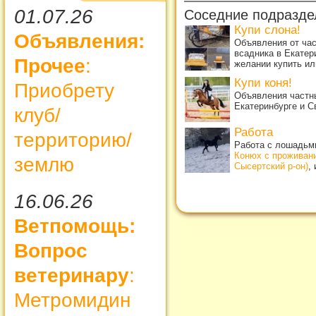
01.07.26
Соседние подразде
Купи слона!
Объявления:
Объявления от ча
всадника в Екатер
Прочее
:
желании купить ил
Купи коня!
Приобрету
Объявления частны
Екатеринбурге и С
клуб/
Работа
территорию/
Работа с лошадьми
Конюх с проживан
землю
Сысертский р-он)
,
16.06.26
Ветпомощь:
Вопрос
ветеринару
:
Метромидин