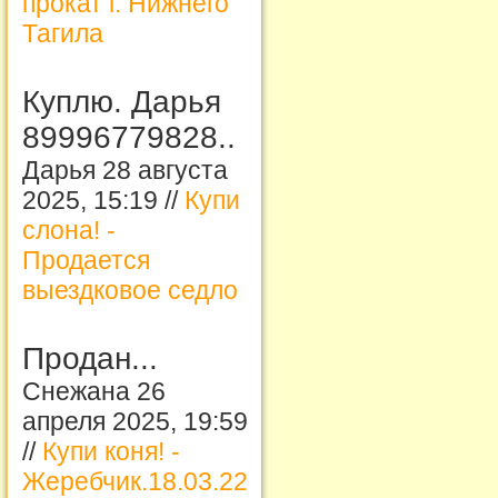
прокат г. Нижнего
Тагила
Куплю. Дарья
89996779828..
Дарья 28 августа
2025, 15:19 //
Купи
слона! -
Продается
выездковое седло
Продан...
Снежана 26
апреля 2025, 19:59
//
Купи коня! -
Жеребчик.18.03.22