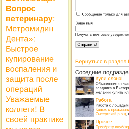
Вопрос
Сообщение только для ав
ветеринару
:
Ваше имя
Метромидин
Получать почтовые уведомлен
Дента»:
Быстрое
купирование
Вернуться в раздел
воспаления и
Соседние подразде
защита после
Купи слона!
Объявления от ча
операций
всадника в Екатер
желании купить ил
Уважаемые
Работа
Работа с лошадьми
коллеги! В
Конюх с проживан
Сысертский р-он)
,
своей практике
Прочее
Приобрету клуб/т