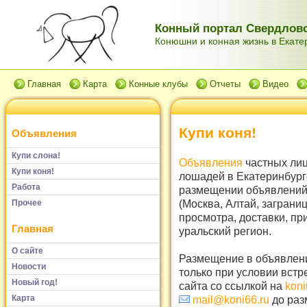
Конный портал Свердловс
Конюшни и конная жизнь в Екатер
Главная
Карта
Конные клубы
Отчеты
Видео
Купи коня!
Объявления
Купи слона!
Объявления
частных лиц
Купи коня!
лошадей в Екатеринбург
Работа
размещении объявлений 
(Москва, Алтай, заграни
Прочее
просмотра, доставки, пр
Главная
уральский регион.
О сайте
Размещение в объявлени
Новости
только при условии встр
Новый год!
сайта со ссылкой на
koni
Карта
mail@koni66.ru
до раз