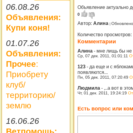
06.08.26
Объявление актуально д
0
Объявления:
Автор:
Алина
Обновлено
Купи коня!
Количество просмотров:
Комментарии
01.07.26
Алина
-
мне лищь бы не 
Объявления:
Ср, 07 дек. 2011, 01:01:11
О
Прочее
:
123
-
да еще и с яблокам
появляются...
Приобрету
Пн, 05 дек. 2011, 07:20:49
О
клуб/
Людмила
-
,..а вот в э
территорию/
Чт, 01 дек. 2011, 19:24:19
От
землю
Есть вопрос или ком
16.06.26
Ветпомощь: