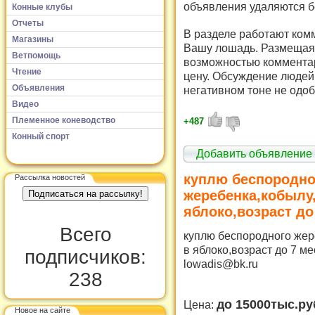
объявления удаляются б
Конные клубы
Отчеты
В разделе работают комм
Магазины
Вашу лошадь. Размещая 
Ветпомощь
возможностью комментар
Чтение
цену. Обсуждение людей 
Объявления
негативном тоне не одоб
Видео
Племенное коневодство
+487
Конный спорт
Добавить объявление
куплю беспородно
Рассылка новостей
жеребенка,кобылу,
яблоко,возраст до
Всего
куплю беспородного жер
в яблоко,возраст до 7 м
подписчиков:
lowadis@bk.ru
238
до 15000тыс.ру
Цена:
Новое на сайте