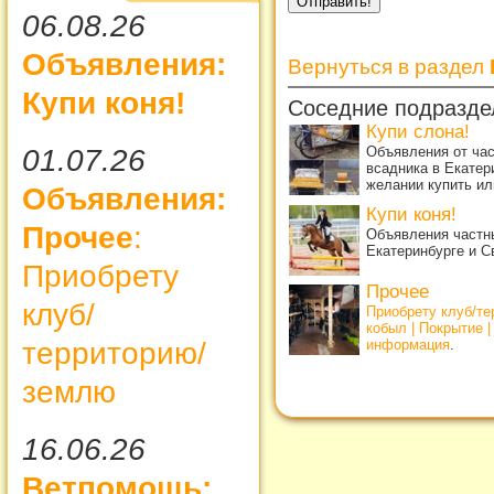
06.08.26
Объявления:
Вернуться в раздел
Купи коня!
Соседние подразде
Купи слона!
01.07.26
Объявления от ча
всадника в Екатер
желании купить ил
Объявления:
Купи коня!
Прочее
:
Объявления частны
Екатеринбурге и С
Приобрету
Прочее
клуб/
Приобрету клуб/т
кобыл | Покрытие 
территорию/
информация
.
землю
16.06.26
Ветпомощь: