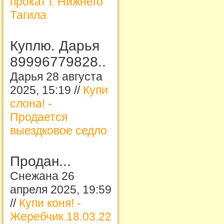
прокат г. Нижнего
Тагила
Куплю. Дарья
89996779828..
Дарья 28 августа
2025, 15:19 //
Купи
слона! -
Продается
выездковое седло
Продан...
Снежана 26
апреля 2025, 19:59
//
Купи коня! -
Жеребчик.18.03.22