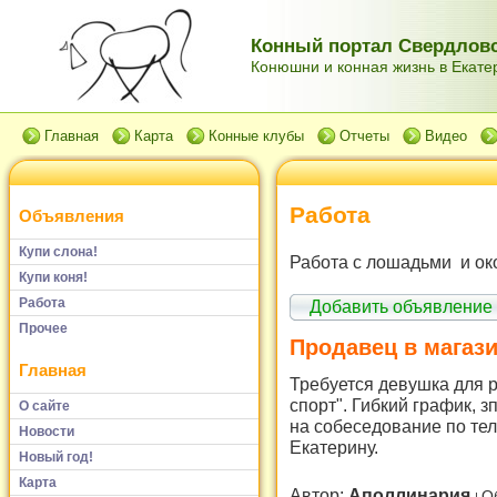
Конный портал Свердловс
Конюшни и конная жизнь в Екатер
Главная
Карта
Конные клубы
Отчеты
Видео
Работа
Объявления
Купи слона!
Работа с лошадьми и ок
Купи коня!
Работа
Добавить объявление
Прочее
Продавец в магаз
Главная
Требуется девушка для 
спорт". Гибкий график, 
О сайте
на собеседование по те
Новости
Екатерину.
Новый год!
Карта
Автор:
Аполлинария
О