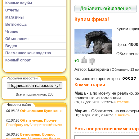
Конные клубы
Добавить объявление
Отчеты
Магазины
Купим фриза!
Ветпомощь
Купим фриз
Чтение
Объявления
4000
Цена:
Видео
Племенное коневодство
Объявление
Конный спорт
+1
Автор:
Екатерина
Обновлено 13 но
Рассылка новостей
Количество просмотров:
Комментарии
Маша
-
а по моему не реально, ж
Всего подписчиков: 238
привозные из голландии
Сб, 17 дек. 2011, 22:32:49
Ответить
Новое на сайте
Мария
-
Обратитесь на конеферм
06.08.26
Объявления: Купи коня!
Пт, 16 дек. 2011, 20:48:51
Ответить
01.07.26
Объявления: Прочее
:
Приобрету клуб/территорию/землю
Есть вопрос или комментар
16.06.26
Ветпомощь: Вопрос
ветеринару
: Метромидин Дента»: