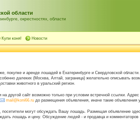
кой области
инбурге, окрестностях, области
Купи коня!
Новости
же, покупке и аренде лошадей в Екатеринбурге и Свердловской области
особенно далеких (Москва, Алтай, заграница) желательно описывать воз
оставки животного в уральский регион.
на другой сайт возможно только при условии встречной ссылки. Адрес
mail@koni66.ru
до размещения объявления, иначе такие объявления 
, посетители могут обсуждать Вашу лошадь. Размещая объявление зде
дать лошадь и цену. Обсуждение людей - и продавца и комментаторов - 