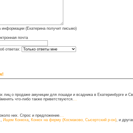
 информации (Екатерина получит письмо)
ктронная почта
об ответах:
я!
х лиц о продаже амуниции для лошади и всадника в Екатеринбурге и С
бменять что-либо также приветствуются.
...
около них. Спрос и предложение.
...
.
,
Ищем Конюха
,
Конюх на ферму (Космаково, Сысертский р-он)
, и друг