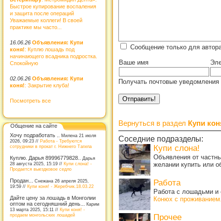
Быстрое купирование воспаления
и защита после операций
Уважаемые коллеги! В своей
практике мы часто...
16.06.26
Объявления: Купи
Сообщение только для автора
коня!
: Куплю лошадь под
начинающего всадника подростка.
Ваше имя
Эле
Спокойную
02.06.26
Объявления: Купи
Получать почтовые уведомления 
коня!
: Закрытие клуба!
Посмотреть все
Вернуться в раздел
Купи кон
Общение на сайте
Хочу подработать ..
Милена 21 июля
Соседние подразделы:
2026, 09:23 //
Работа - Требуются
Купи слона!
сотрудники в прокат г. Нижнего Тагила
Объявления от частны
Куплю. Дарья 89996779828..
Дарья
желании купить или о
28 августа 2025, 15:19 //
Купи слона! -
Продается выездковое седло
Продан...
Работа
Снежана 26 апреля 2025,
19:59 //
Купи коня! - Жеребчик.18.03.22
Работа с лошадьми и 
Дайте цену за лошадь в Монголии
Конюх с проживанием
оптом на сегодняшний день...
Карим
13 марта 2025, 15:11 //
Купи коня! -
продаем монгольских лошадей
Прочее