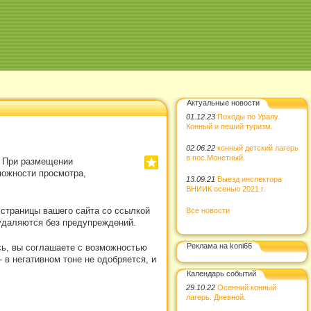
Актуальные новости
01.12.23
Походы по Уралу.
Конный и пеший туризм.
02.06.22
конный детский лагерь
в пос.Монетный.
. При размещении
можности просмотра,
13.09.21
Выезд инспектора
ВНИИК осенью 2021 г.
 страницы вашего сайта со ссылкой
Все новости
удаляются без предупреждений.
Реклама на koni66
сь, вы соглашаете с возможностью
в негативном тоне не одобряется, и
Календарь событий
29.10.22
Осенний конный
лагерь. Дневной.