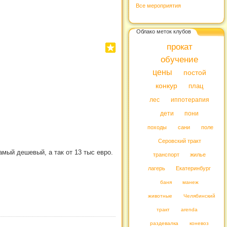
Все мероприятия
Облако меток клубов
прокат
обучение
цены
постой
конкур
плац
лес
иппотерапия
дети
пони
походы
сани
поле
Серовский тракт
амый дешевый, а так от 13 тыс евро.
транспорт
жилье
лагерь
Екатеринбург
баня
манеж
животные
Челябинский
тракт
arenda
раздевалка
коневоз