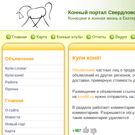
Конный портал Свердловс
Конюшни и конная жизнь в Екатер
Главная
Карта
Конные клубы
Отчеты
Видео
Купи коня!
Объявления
Купи слона!
Объявления
частных лиц о прода
объявлений из других регионов, 
Купи коня!
доставки, примерную стоимость д
Работа
Прочее
Размещение в объявлении ссылки 
на
koni66.ru
нужно отправлять на
Главная
В разделе работают комментарии
О сайте
комментариев. Разрешается обсуж
Новости
такие комментарии удаляются.
Новый год!
+487
Карта