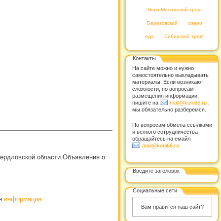
Ново-Московский тракт
Березовский
озеро
еда
Сибирский тракт
Контакты
На сайте можно и нужно
самостоятельно выкладывать
материалы. Если возникают
сложности, по вопросам
размещения информации,
пишите на
mail@koni66.ru
,
мы обязательно разберемся.
По вопросам обмена ссылками
и всякого сотрудничества
обращайтесь на емайл
mail@koni66.ru
вердловской области.Объявления о
Введите заголовок
Социальные сети
ая
информация
.
Вам нравится наш сайт?