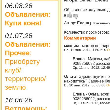
Игорь
Елена
Контакт:
06.08.26
Объявление актуально д
Объявления:
0
Купи коня!
Автор:
Елена
Обновлено
Количество просмотров:
01.07.26
Комментарии
Объявления:
максим
-
можно поподро
Ср, 11 янв. 2012, 11:01:15
О
Прочее
:
Елена
-
Максим, наб
Приобрету
9089256092 расскаж
Ср, 11 янв. 2012, 12:4
клуб/
Ольга
-
Здравствуйте по
территорию/
находитесь? Заранее бл
землю
Вт, 10 янв. 2012, 06:03:06
От
Елена
-
Ольга, если
16.06.26
9089256092, расска
Вт, 10 янв. 2012, 09:3
Ветпомощь: