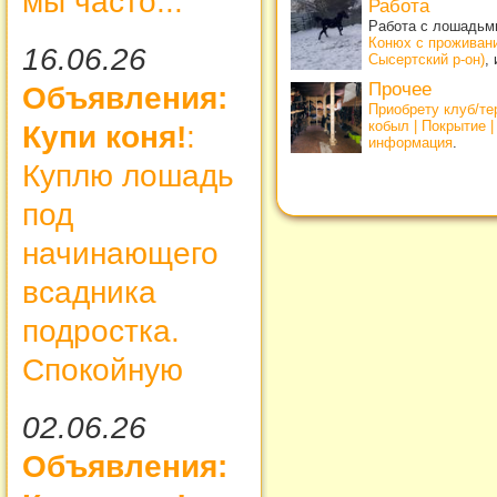
мы часто...
Работа
Работа с лошадьми
Конюх с проживан
16.06.26
Сысертский р-он)
,
Прочее
Объявления:
Приобрету клуб/т
кобыл | Покрытие 
Купи коня!
:
информация
.
Куплю лошадь
под
начинающего
всадника
подростка.
Спокойную
02.06.26
Объявления: