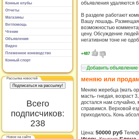
объявления удаляются б
Конные клубы
Отчеты
В разделе работают комм
Магазины
Вашу лошадь. Размещая 
Ветпомощь
возможностью комментар
Чтение
цену. Обсуждение людей 
Объявления
негативном тоне не одоб
Видео
Племенное коневодство
+487
Конный спорт
Добавить объявление
меняю или продам
Рассылка новостей
Меняю жеребца (мать орл
масть- гнедая, возраст 3
Всего
достался нам случайно, 
справимся. Верховой езд
подписчиков:
приходилось. Конь абсол
238
50000 руб
Цена:
Телеф
Новое на сайте