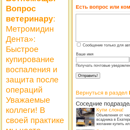
Есть вопрос или ком
Вопрос
ветеринару
:
Метромидин
Дента»:
Сообщение только для ав
Быстрое
Ваше имя
купирование
Получать почтовые уведомлен
воспаления и
защита после
операций
Вернуться в раздел
Уважаемые
Соседние подразде
коллеги! В
Купи слона!
Объявления от ча
своей практике
всадника в Екатер
желании купить ил