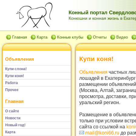
Конный портал Свердловс
Конюшни и конная жизнь в Екатер
Главная
Карта
Конные клубы
Отчеты
Видео
Купи коня!
Объявления
Купи слона!
Объявления
частных лиц
Купи коня!
лошадей в Екатеринбург
Работа
размещении объявлений 
(Москва, Алтай, заграни
Прочее
просмотра, доставки, пр
Главная
уральский регион.
О сайте
Размещение в объявлени
Новости
только при условии встр
Новый год!
сайта со ссылкой на
koni
Карта
mail@koni66.ru
до раз