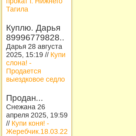
прокат г. Нижнего
Тагила
Куплю. Дарья
89996779828..
Дарья 28 августа
2025, 15:19 //
Купи
слона! -
Продается
выездковое седло
Продан...
Снежана 26
апреля 2025, 19:59
//
Купи коня! -
Жеребчик.18.03.22