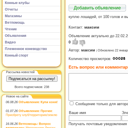
Конные клубы
Добавить объявление
Отчеты
Магазины
куплю лошадей, от 100 голов и вы
Ветпомощь
максим
Контакт:
Чтение
Объявления
Объявление актуально до 22.02.2
0
Видео
Племенное коневодство
Автор:
максим
Обновлено 22 январ
Конный спорт
Количество просмотров:
Есть вопрос или комментар
Рассылка новостей
Всего подписчиков: 238
Новое на сайте
06.08.26
Объявления: Купи коня!
Сообщение только для автор
01.07.26
Объявления: Прочее
:
Ваше имя
Эле
Приобрету клуб/территорию/землю
Получать почтовые уведомления 
16.06.26
Ветпомощь: Вопрос
ветеринару
: Метромидин Дента»: