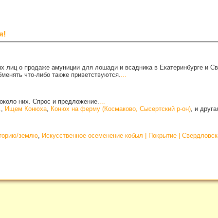
я!
х лиц о продаже амуниции для лошади и всадника в Екатеринбурге и С
бменять что-либо также приветствуются.
...
около них. Спрос и предложение.
...
.
,
Ищем Конюха
,
Конюх на ферму (Космаково, Сысертский р-он)
, и друг
иторию/землю
,
Искусственное осеменение кобыл | Покрытие | Свердловск