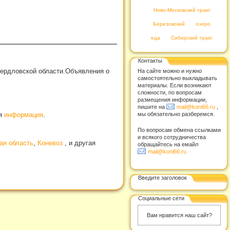
Ново-Московский тракт
Березовский
озеро
еда
Сибирский тракт
Контакты
вердловской области.Объявления о
На сайте можно и нужно
самостоятельно выкладывать
материалы. Если возникают
сложности, по вопросам
размещения информации,
пишите на
mail@koni66.ru
,
мы обязательно разберемся.
ая
информация
.
По вопросам обмена ссылками
и всякого сотрудничества
ая область
,
Коневоз
, и другая
обращайтесь на емайл
mail@koni66.ru
Введите заголовок
Социальные сети
Вам нравится наш сайт?