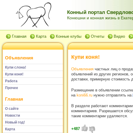
Конный портал Свердловс
Конюшни и конная жизнь в Екатер
Главная
Карта
Конные клубы
Отчеты
Видео
Купи коня!
Объявления
Купи слона!
Объявления
частных лиц о прода
объявлений из других регионов, 
Купи коня!
доставки, примерную стоимость д
Работа
Прочее
Размещение в объявлении ссылки 
на
koni66.ru
нужно отправлять на
Главная
В разделе работают комментарии
О сайте
комментариев. Разрешается обсуж
Новости
такие комментарии удаляются.
Новый год!
+487
Карта