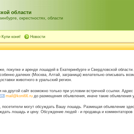
кой области
инбурге, окрестностях, области
Купи коня!
Новости
же, покупке и аренде лошадей в Екатеринбурге и Свердловской области
особенно далеких (Москва, Алтай, заграница) желательно описывать воз
оставки животного в уральский регион.
на другой сайт возможно только при условии встречной ссылки. Адрес
mail@koni66.ru
до размещения объявления, иначе такие объявления 
, посетители могут обсуждать Вашу лошадь. Размещая объявление зде
дать лошадь и цену. Обсуждение людей - и продавца и комментаторов - 