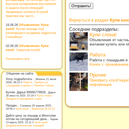
Быстрое купирование воспаления
и защита после операций
Уважаемые коллеги! В своей
практике мы часто...
Вернуться в раздел
Купи кон
16.06.26
Объявления: Купи
Соседние подразделы:
коня!
: Куплю лошадь под
начинающего всадника подростка.
Купи слона!
Спокойную
Объявления от частны
желании купить или о
02.06.26
Объявления: Купи
коня!
: Закрытие клуба!
Работа
Посмотреть все
Работа с лошадьми и 
Конюх с проживанием
Общение на сайте
Прочее
Хочу подработать ..
Милена 21 июля
Приобрету клуб/терр
2026, 09:23 //
Работа - Требуются
информация
.
сотрудники в прокат г. Нижнего Тагила
Куплю. Дарья 89996779828..
Дарья
28 августа 2025, 15:19 //
Купи слона! -
Продается выездковое седло
Продан...
Снежана 26 апреля 2025,
19:59 //
Купи коня! - Жеребчик.18.03.22
Дайте цену за лошадь в Монголии
оптом на сегодняшний день...
Карим
13 марта 2025, 15:11 //
Купи коня! -
продаем монгольских лошадей