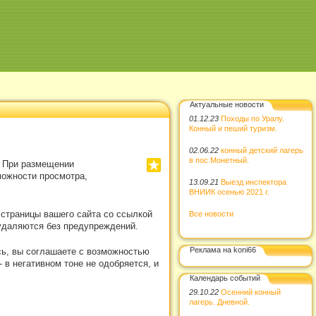
Актуальные новости
01.12.23
Походы по Уралу.
Конный и пеший туризм.
02.06.22
конный детский лагерь
в пос.Монетный.
. При размещении
можности просмотра,
13.09.21
Выезд инспектора
ВНИИК осенью 2021 г.
 страницы вашего сайта со ссылкой
Все новости
удаляются без предупреждений.
Реклама на koni66
сь, вы соглашаете с возможностью
в негативном тоне не одобряется, и
Календарь событий
29.10.22
Осенний конный
лагерь. Дневной.