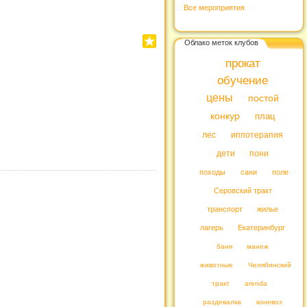
Все мероприятия
Облако меток клубов
прокат
обучение
цены
постой
конкур
плац
лес
иппотерапия
дети
пони
походы
сани
поле
Серовский тракт
транспорт
жилье
лагерь
Екатеринбург
баня
манеж
животные
Челябинский
тракт
arenda
раздевалка
коневоз