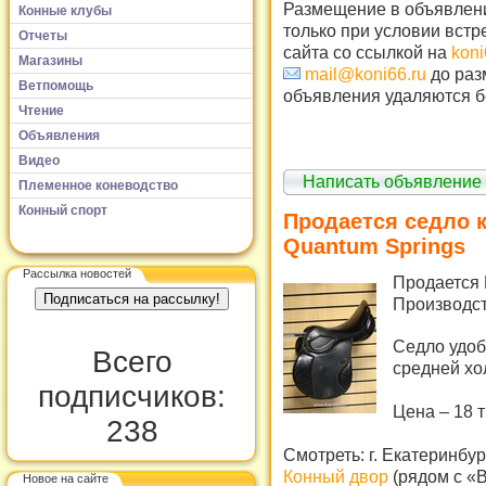
Размещение в объявлени
Конные клубы
только при условии встр
Отчеты
сайта со ссылкой на
koni
Магазины
mail@koni66.ru
до раз
Ветпомощь
объявления удаляются б
Чтение
Объявления
Видео
Написать объявление
Племенное коневодство
Конный спорт
Продается седло к
Quantum Springs
Рассылка новостей
Продается
Производст
Седло удоб
Всего
средней хол
подписчиков:
Цена – 18 т
238
Смотреть: г. Екатеринбур
Конный двор
(рядом с «
Новое на сайте