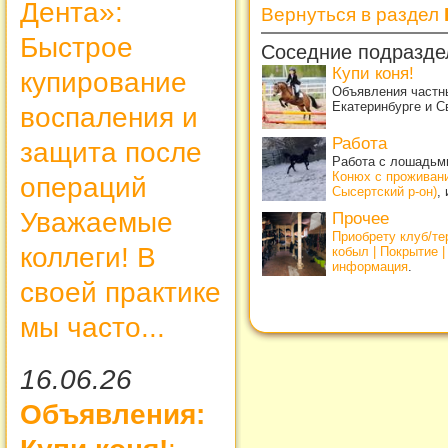
Дента»:
Вернуться в раздел
Быстрое
Соседние подразде
Купи коня!
купирование
Объявления частны
Екатеринбурге и С
воспаления и
Работа
защита после
Работа с лошадьми
Конюх с проживан
операций
Сысертский р-он)
,
Уважаемые
Прочее
Приобрету клуб/т
коллеги! В
кобыл | Покрытие 
информация
.
своей практике
мы часто...
16.06.26
Объявления: