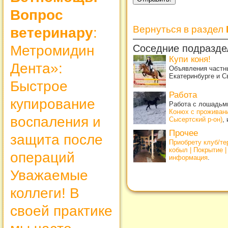
Вопрос
Вернуться в раздел
ветеринару
:
Метромидин
Соседние подразде
Купи коня!
Дента»:
Объявления частны
Екатеринбурге и С
Быстрое
Работа
купирование
Работа с лошадьми
Конюх с проживан
воспаления и
Сысертский р-он)
,
Прочее
защита после
Приобрету клуб/т
кобыл | Покрытие 
операций
информация
.
Уважаемые
коллеги! В
своей практике