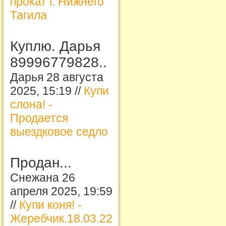
прокат г. Нижнего
Тагила
Куплю. Дарья
89996779828..
Дарья 28 августа
2025, 15:19 //
Купи
слона! -
Продается
выездковое седло
Продан...
Снежана 26
апреля 2025, 19:59
//
Купи коня! -
Жеребчик.18.03.22