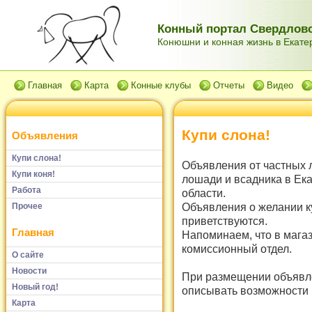
Конный портал Свердловс
Конюшни и конная жизнь в Екатер
Главная
Карта
Конные клубы
Отчеты
Видео
Купи слона!
Объявления
Купи слона!
Объявления от частных 
Купи коня!
лошади и всадника в Ек
Работа
области.
Объявления о желании к
Прочее
приветствуются.
Главная
Напоминаем, что в мага
комиссионный отдел.
О сайте
Новости
При размещении объявле
Новый год!
описывать возможности и
Карта