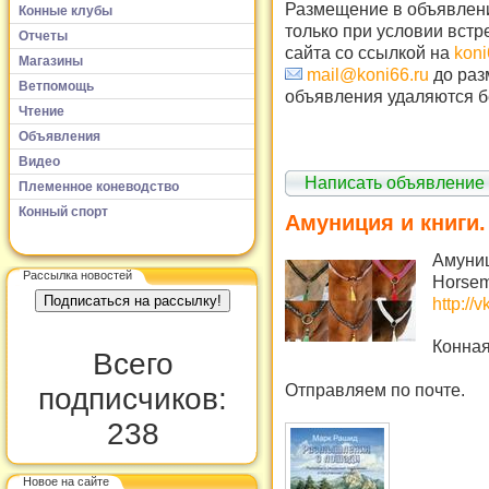
Размещение в объявлени
Конные клубы
только при условии встр
Отчеты
сайта со ссылкой на
koni
Магазины
mail@koni66.ru
до раз
Ветпомощь
объявления удаляются б
Чтение
Объявления
Видео
Написать объявление
Племенное коневодство
Конный спорт
Амуниция и книги.
Амуниц
Рассылка новостей
Horsem
http://
Конная
Всего
Отправляем по почте.
подписчиков:
238
Новое на сайте