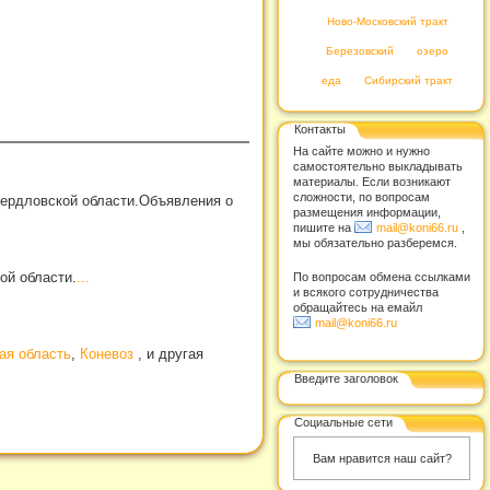
Ново-Московский тракт
Березовский
озеро
еда
Сибирский тракт
Контакты
На сайте можно и нужно
самостоятельно выкладывать
материалы. Если возникают
сложности, по вопросам
вердловской области.Объявления о
размещения информации,
пишите на
mail@koni66.ru
,
мы обязательно разберемся.
ой области.
...
По вопросам обмена ссылками
и всякого сотрудничества
обращайтесь на емайл
mail@koni66.ru
ая область
,
Коневоз
, и другая
Введите заголовок
Социальные сети
Вам нравится наш сайт?