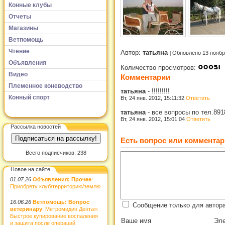
Конные клубы
Отчеты
Магазины
Ветпомощь
Чтение
Автор:
татьяна
Обновлено 13 ноябр
Объявления
Количество просмотров:
Видео
Комментарии
Племенное коневодство
татьяна
-
!!!!!!!!!
Конный спорт
Вт, 24 янв. 2012, 15:11:32
Ответить
татьяна
-
все вопросы по тел.89
Вт, 24 янв. 2012, 15:01:04
Ответить
Рассылка новостей
Есть вопрос или комментар
Всего подписчиков: 238
Новое на сайте
01.07.26
Объявления: Прочее
:
Приобрету клуб/территорию/землю
16.06.26
Ветпомощь: Вопрос
Сообщение только для автора
ветеринару
: Метромидин Дента»:
Быстрое купирование воспаления
Ваше имя
Эле
и защита после операций