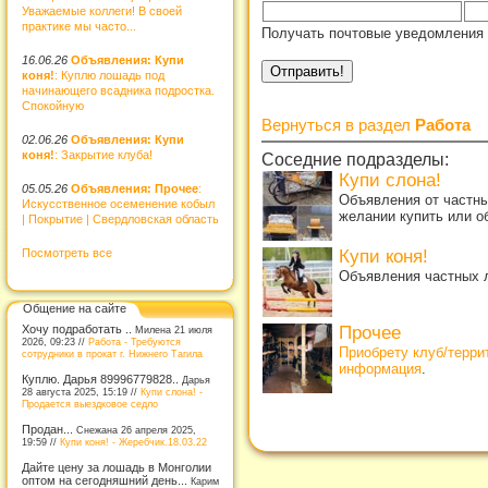
Уважаемые коллеги! В своей
практике мы часто...
Получать почтовые уведомления 
16.06.26
Объявления: Купи
коня!
: Куплю лошадь под
начинающего всадника подростка.
Спокойную
Вернуться в раздел
Работа
02.06.26
Объявления: Купи
коня!
: Закрытие клуба!
Соседние подразделы:
Купи слона!
05.05.26
Объявления: Прочее
:
Объявления от частны
Искусственное осеменение кобыл
желании купить или о
| Покрытие | Свердловская область
Посмотреть все
Купи коня!
Объявления частных л
Общение на сайте
Хочу подработать ..
Прочее
Милена 21 июля
2026, 09:23 //
Работа - Требуются
Приобрету клуб/терр
сотрудники в прокат г. Нижнего Тагила
информация
.
Куплю. Дарья 89996779828..
Дарья
28 августа 2025, 15:19 //
Купи слона! -
Продается выездковое седло
Продан...
Снежана 26 апреля 2025,
19:59 //
Купи коня! - Жеребчик.18.03.22
Дайте цену за лошадь в Монголии
оптом на сегодняшний день...
Карим