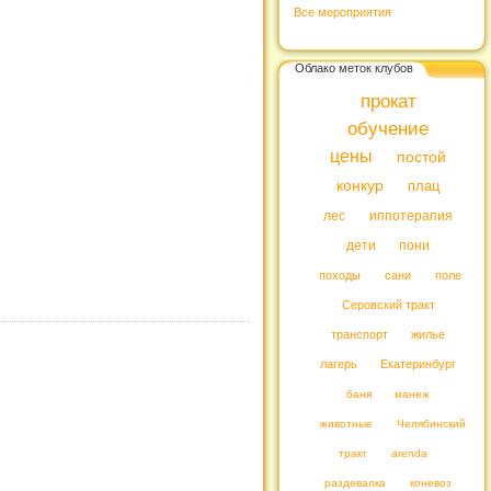
Все мероприятия
Облако меток клубов
прокат
обучение
цены
постой
конкур
плац
лес
иппотерапия
дети
пони
походы
сани
поле
Серовский тракт
транспорт
жилье
лагерь
Екатеринбург
баня
манеж
животные
Челябинский
тракт
arenda
раздевалка
коневоз