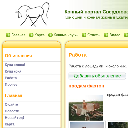
Конный портал Свердловс
Конюшни и конная жизнь в Екатер
Главная
Карта
Конные клубы
Отчеты
Видео
Работа
Объявления
Купи слона!
Работа с лошадьми и около них.
Купи коня!
Добавить объявление
Работа
Прочее
продам фаэтон
продам фаэт
Главная
О сайте
Новости
Новый год!
Карта