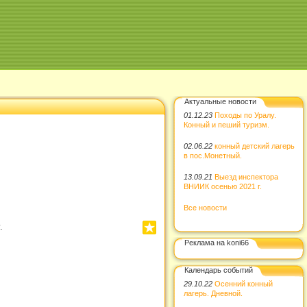
Актуальные новости
01.12.23
Походы по Уралу.
Конный и пеший туризм.
02.06.22
конный детский лагерь
в пос.Монетный.
13.09.21
Выезд инспектора
ВНИИК осенью 2021 г.
Все новости
.
Реклама на koni66
Календарь событий
29.10.22
Осенний конный
лагерь. Дневной.