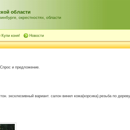
кой области
инбурге, окрестностях, области
Купи коня!
Новости
 Спрос и предложение.
он. эксклюзивный вариант. салон винил кожа(корсика).резьба по дереву