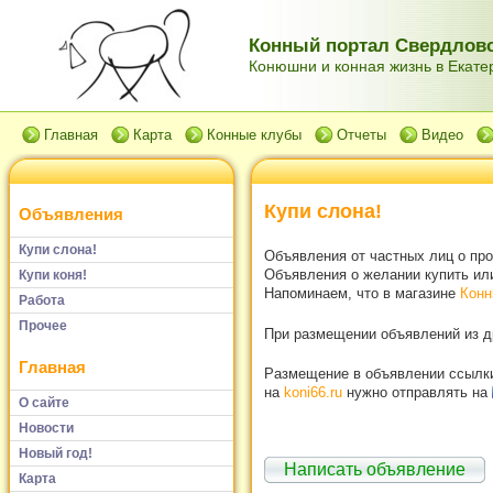
Конный портал Свердловс
Конюшни и конная жизнь в Екатер
Главная
Карта
Конные клубы
Отчеты
Видео
Купи слона!
Объявления
Купи слона!
Объявления от частных лиц о пр
Объявления о желании купить или
Купи коня!
Напоминаем, что в магазине
Конн
Работа
Прочее
При размещении объявлений из др
Главная
Размещение в объявлении ссылки 
на
koni66.ru
нужно отправлять на
О сайте
Новости
Новый год!
Написать объявление
Карта