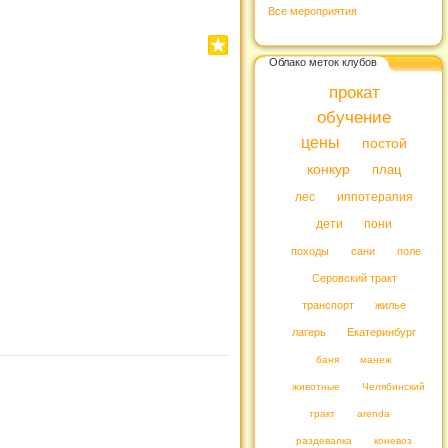
Все мероприятия
Облако меток клубов
прокат
обучение
цены
постой
конкур
плац
лес
иппотерапия
дети
пони
походы
сани
поле
Серовский тракт
транспорт
жилье
лагерь
Екатеринбург
баня
манеж
животные
Челябинский
тракт
arenda
раздевалка
коневоз