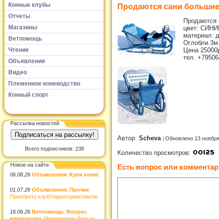
Конные клубы
Продаются сани большие
Отчеты
Продаются 
Магазины
цвет: СИНИ
материал: 
Ветпомощь
Оглобли 3м
Чтение
Цена 25000
тел. +7950
Объявления
Видео
Племенное коневодство
Конный спорт
Рассылка новостей
Автор:
Scheva
Обновлено 13 ноября
Всего подписчиков: 238
Количество просмотров:
Новое на сайте
Есть вопрос или комментар
06.08.26
Объявления: Купи коня!
01.07.26
Объявления: Прочее
:
Приобрету клуб/территорию/землю
16.06.26
Ветпомощь: Вопрос
ветеринару
: Метромидин Дента»: