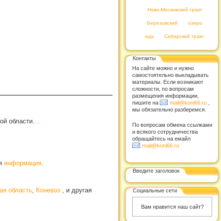
Ново-Московский тракт
Березовский
озеро
еда
Сибирский тракт
Контакты
На сайте можно и нужно
самостоятельно выкладывать
материалы. Если возникают
сложности, по вопросам
размещения информации,
пишите на
mail@koni66.ru
,
мы обязательно разберемся.
ой области.
...
По вопросам обмена ссылками
и всякого сотрудничества
обращайтесь на емайл
mail@koni66.ru
ая
информация
.
Введите заголовок
ая область
,
Коневоз
, и другая
Социальные сети
Вам нравится наш сайт?