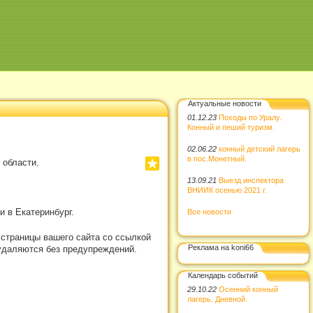
Актуальные новости
01.12.23
Походы по Уралу.
Конный и пеший туризм.
02.06.22
конный детский лагерь
в пос.Монетный.
 области.
13.09.21
Выезд инспектора
ВНИИК осенью 2021 г.
 в Екатеринбург.
Все новости
 страницы вашего сайта со ссылкой
Реклама на koni66
удаляются без предупреждений.
Календарь событий
29.10.22
Осенний конный
лагерь. Дневной.