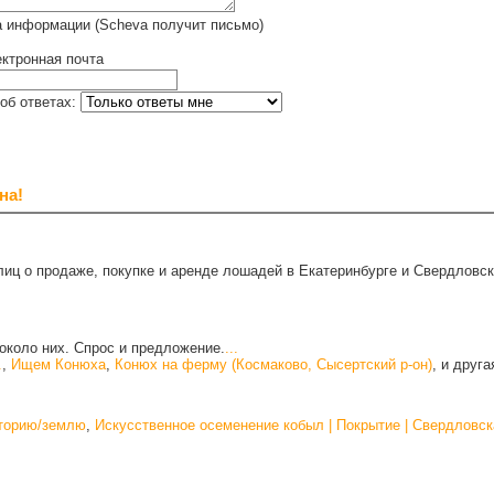
а информации (Scheva получит письмо)
ктронная почта
об ответах:
на!
иц о продаже, покупке и аренде лошадей в Екатеринбурге и Свердловск
около них. Спрос и предложение.
...
.
,
Ищем Конюха
,
Конюх на ферму (Космаково, Сысертский р-он)
, и друг
иторию/землю
,
Искусственное осеменение кобыл | Покрытие | Свердловск