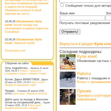
Быстрое купирование воспаления
Сообщение только для автор
и защита после операций
Уважаемые коллеги! В своей
Ваше имя
Эле
практике мы часто...
16.06.26
Объявления: Купи
Получать почтовые уведомления 
коня!
: Куплю лошадь под
начинающего всадника подростка.
Спокойную
02.06.26
Объявления: Купи
коня!
: Закрытие клуба!
Вернуться в раздел
Купи сло
Посмотреть все
Соседние подразделы:
Купи коня!
Объявления частных л
Общение на сайте
Хочу подработать ..
Милена 21 июля
2026, 09:23 //
Работа - Требуются
Работа
сотрудники в прокат г. Нижнего Тагила
Работа с лошадьми и 
Куплю. Дарья 89996779828..
Дарья
Конюх с проживанием
28 августа 2025, 15:19 //
Купи слона! -
Продается выездковое седло
Прочее
Продан...
Снежана 26 апреля 2025,
19:59 //
Купи коня! - Жеребчик.18.03.22
Приобрету клуб/терр
информация
.
Дайте цену за лошадь в Монголии
оптом на сегодняшний день...
Карим
13 марта 2025, 15:11 //
Купи коня! -
продаем монгольских лошадей