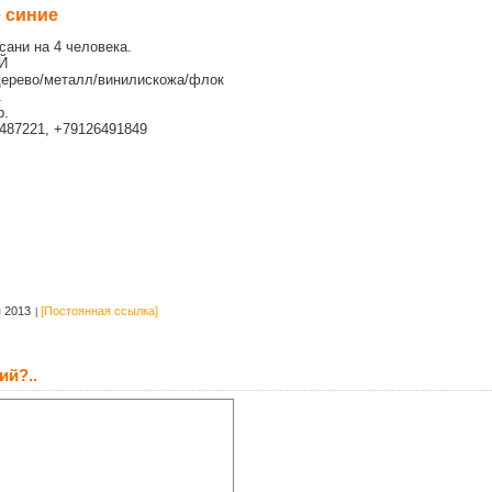
 синие
сани на 4 человека.
Й
дерево/металл/винилискожа/флок
.
р.
6487221, +79126491849
 2013
[Постоянная ссылка]
ий?..