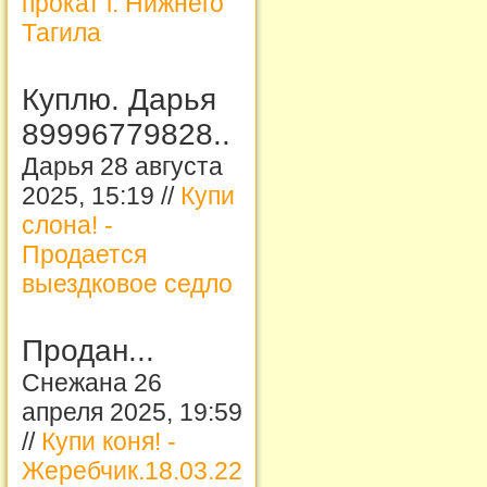
прокат г. Нижнего
Тагила
Куплю. Дарья
89996779828..
Дарья 28 августа
2025, 15:19 //
Купи
слона! -
Продается
выездковое седло
Продан...
Снежана 26
апреля 2025, 19:59
//
Купи коня! -
Жеребчик.18.03.22