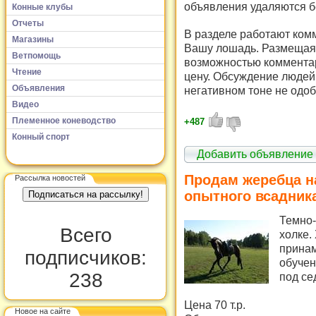
объявления удаляются б
Конные клубы
Отчеты
В разделе работают комм
Магазины
Вашу лошадь. Размещая 
Ветпомощь
возможностью комментар
Чтение
цену. Обсуждение людей 
Объявления
негативном тоне не одоб
Видео
Племенное коневодство
+487
Конный спорт
Добавить объявление
Продам жеребца н
Рассылка новостей
опытного всадник
Темно-
Всего
холке.
принам
подписчиков:
обучен
238
под се
Цена 70 т.р.
Новое на сайте