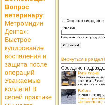
Вопрос
ветеринару
:
Сообщение только для ав
Метромидин
Ваше имя
Дента»:
Получать почтовые уведомлен
Быстрое
купирование
воспаления и
Вернуться в раздел
защита после
Соседние подразде
операций
Купи слона!
Объявления от ча
Уважаемые
всадника в Екатер
желании купить ил
коллеги! В
Работа
Работа с лошадьми
своей практике
Конюх с проживан
Сысертский р-он)
,