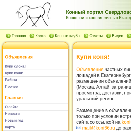
Конный портал Свердловс
Конюшни и конная жизнь в Екатер
Главная
Карта
Конные клубы
Отчеты
Видео
Купи коня!
Объявления
Купи слона!
Объявления
частных лиц
Купи коня!
лошадей в Екатеринбург
Работа
размещении объявлений 
(Москва, Алтай, заграни
Прочее
просмотра, доставки, пр
Главная
уральский регион.
О сайте
Размещение в объявлени
Новости
только при условии встр
Новый год!
сайта со ссылкой на
koni
Карта
mail@koni66.ru
до раз