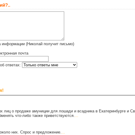
ий?..
а информации (Николай получит письмо)
ктронная почта
об ответах:
я!
х лиц о продаже амуниции для лошади и всадника в Екатеринбурге и С
бменять что-либо также приветствуются.
...
около них. Спрос и предложение.
...