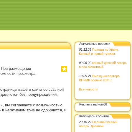
Актуальные новости
01.12.23
Походы по Уралу.
Конный и пеший туризм.
02.06.22
конный детский лагерь
в пос.Монетный.
. При размещении
можности просмотра,
13.09.21
Выезд инспектора
ВНИИК осенью 2021 г.
 страницы вашего сайта со ссылкой
Все новости
удаляются без предупреждений.
Реклама на koni66
сь, вы соглашаете с возможностью
в негативном тоне не одобряется, и
Календарь событий
29.10.22
Осенний конный
лагерь. Дневной.