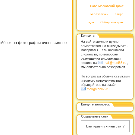
Ново-Московский тракт
Березовский
озеро
еда
Сибирский тракт
Контакты
На сайте можно и нужно
ебёнок на фотографии очень сильно
самостоятельно выкладывать
материалы. Если возникают
сложности, по вопросам
размещения информации,
пишите на
mail@koni66.ru
,
мы обязательно разберемся.
По вопросам обмена ссылками
и всякого сотрудничества
обращайтесь на емайл
mail@koni66.ru
Введите заголовок
Социальные сети
Вам нравится наш сайт?