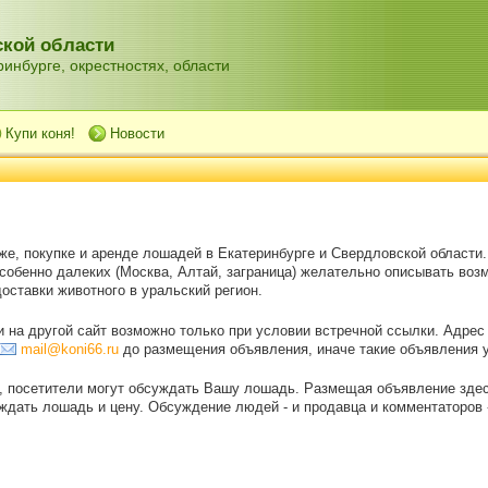
кой области
инбурге, окрестностях, области
Купи коня!
Новости
же, покупке и аренде лошадей в Екатеринбурге и Свердловской области
особенно далеких (Москва, Алтай, заграница) желательно описывать воз
оставки животного в уральский регион.
на другой сайт возможно только при условии встречной ссылки. Адрес
mail@koni66.ru
до размещения объявления, иначе такие объявления 
, посетители могут обсуждать Вашу лошадь. Размещая объявление зде
дать лошадь и цену. Обсуждение людей - и продавца и комментаторов - 