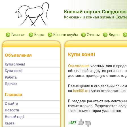
Конный портал Свердловс
Конюшни и конная жизнь в Екатер
Главная
Карта
Конные клубы
Отчеты
Видео
Купи коня!
Объявления
Купи слона!
Объявления
частных лиц о прода
объявлений из других регионов, 
Купи коня!
доставки, примерную стоимость д
Работа
Прочее
Размещение в объявлении ссылки 
на
koni66.ru
нужно отправлять на
Главная
В разделе работают комментарии
О сайте
комментариев. Разрешается обсуж
Новости
такие комментарии удаляются.
Новый год!
+487
Карта