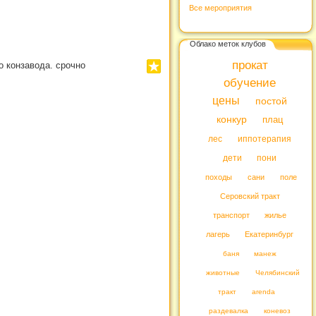
Все мероприятия
Облако меток клубов
прокат
го конзавода. срочно
обучение
цены
постой
конкур
плац
лес
иппотерапия
дети
пони
походы
сани
поле
Серовский тракт
транспорт
жилье
лагерь
Екатеринбург
баня
манеж
животные
Челябинский
тракт
arenda
раздевалка
коневоз