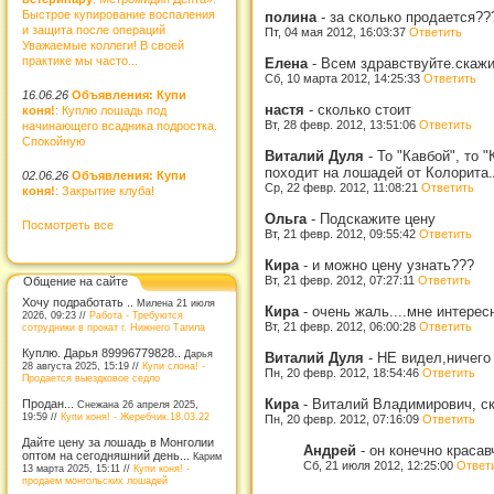
Быстрое купирование воспаления
полина
-
за сколько продается??
и защита после операций
Пт, 04 мая 2012, 16:03:37
Ответить
Уважаемые коллеги! В своей
практике мы часто...
Елена
-
Всем здравствуйте.скажи
Сб, 10 марта 2012, 14:25:33
Ответить
16.06.26
Объявления: Купи
настя
-
сколько стоит
коня!
: Куплю лошадь под
Вт, 28 февр. 2012, 13:51:06
Ответить
начинающего всадника подростка.
Спокойную
Виталий Дуля
-
То "Кавбой", то
походит на лошадей от Колорита
02.06.26
Объявления: Купи
Ср, 22 февр. 2012, 11:08:21
Ответить
коня!
: Закрытие клуба!
Ольга
-
Подскажите цену
Посмотреть все
Вт, 21 февр. 2012, 09:55:42
Ответить
Кира
-
и можно цену узнать???
Вт, 21 февр. 2012, 07:27:11
Ответить
Общение на сайте
Хочу подработать ..
Милена 21 июля
Кира
-
очень жаль....мне интерес
2026, 09:23 //
Работа - Требуются
Вт, 21 февр. 2012, 06:00:28
Ответить
сотрудники в прокат г. Нижнего Тагила
Куплю. Дарья 89996779828..
Дарья
Виталий Дуля
-
НЕ видел,ничего 
28 августа 2025, 15:19 //
Купи слона! -
Пн, 20 февр. 2012, 18:54:46
Ответить
Продается выездковое седло
Кира
-
Виталий Владимирович, ск
Продан...
Снежана 26 апреля 2025,
19:59 //
Купи коня! - Жеребчик.18.03.22
Пн, 20 февр. 2012, 07:16:09
Ответить
Дайте цену за лошадь в Монголии
Андрей
-
он конечно красав
оптом на сегодняшний день...
Карим
Сб, 21 июля 2012, 12:25:00
Ответ
13 марта 2025, 15:11 //
Купи коня! -
продаем монгольских лошадей