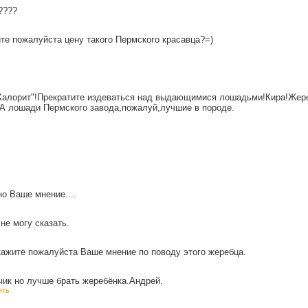
????
те пожалуйста цену такого Пермского красавца?=)
 "Калорит"!Прекратите издеваться над выдающимися лошадьми!Кира!Жер
.А лошади Пермского завода,пожалуй,лучшие в породе.
но Ваше мнение....
не могу сказать.
ажите пожалуйста Ваше мнение по поводу этого жеребца.
чик но лучше брать жеребёнка.Андрей.
ить