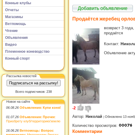
Конные клубы
Добавить объявление
Отчеты
Магазины
Продаётся жеребец орло
Ветпомощь
возвраст 3 года,
Чтение
продаётся
Объявления
Никол
Контакт:
Видео
Племенное коневодство
Объявление акту
Конный спорт
Рассылка новостей
Всего подписчиков: 238
Новое на сайте
-2
06.08.26
Объявления: Купи коня!
Автор:
Николай
Обновлено 13 нояб
01.07.26
Объявления: Прочее
:
Приобрету клуб/территорию/землю
Количество просмотров:
Комментарии
16.06.26
Ветпомощь: Вопрос
ветеринару
: Метромидин Дента»: