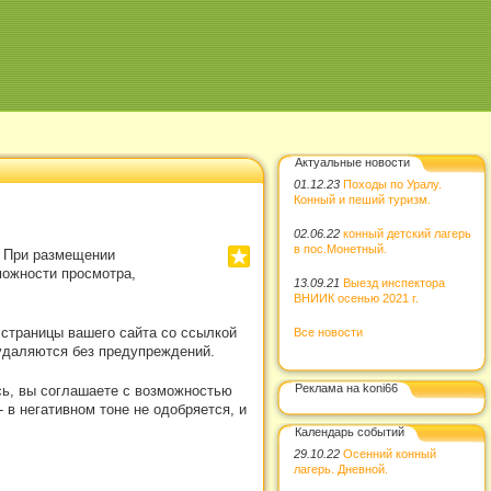
Актуальные новости
01.12.23
Походы по Уралу.
Конный и пеший туризм.
02.06.22
конный детский лагерь
в пос.Монетный.
. При размещении
можности просмотра,
13.09.21
Выезд инспектора
ВНИИК осенью 2021 г.
 страницы вашего сайта со ссылкой
Все новости
удаляются без предупреждений.
Реклама на koni66
сь, вы соглашаете с возможностью
в негативном тоне не одобряется, и
Календарь событий
29.10.22
Осенний конный
лагерь. Дневной.