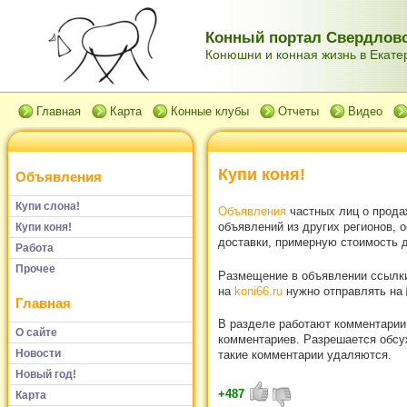
Конный портал Свердловс
Конюшни и конная жизнь в Екатер
Главная
Карта
Конные клубы
Отчеты
Видео
Купи коня!
Объявления
Купи слона!
Объявления
частных лиц о прода
объявлений из других регионов, 
Купи коня!
доставки, примерную стоимость д
Работа
Прочее
Размещение в объявлении ссылки 
на
koni66.ru
нужно отправлять на
Главная
В разделе работают комментарии
О сайте
комментариев. Разрешается обсуж
Новости
такие комментарии удаляются.
Новый год!
+487
Карта