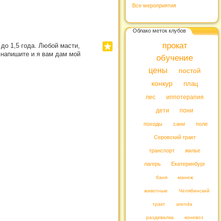
Все мероприятия
Облако меток клубов
прокат
до 1,5 года. Любой масти,
 напишите и я вам дам мой
обучение
цены
постой
конкур
плац
лес
иппотерапия
дети
пони
походы
сани
поле
Серовский тракт
транспорт
жилье
лагерь
Екатеринбург
баня
манеж
животные
Челябинский
тракт
arenda
раздевалка
коневоз