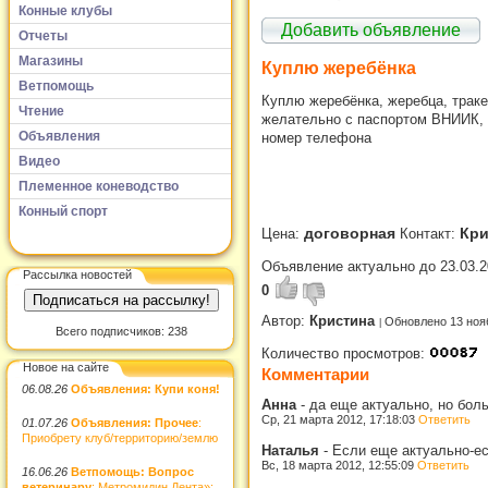
Конные клубы
Добавить объявление
Отчеты
Магазины
Куплю жеребёнка
Ветпомощь
Куплю жеребёнка, жеребца, траке
Чтение
желательно с паспортом ВНИИК, 
Объявления
номер телефона
Видео
Племенное коневодство
Конный спорт
договорная
Кри
Цена:
Контакт:
Объявление актуально до 23.03.2
Рассылка новостей
0
Автор:
Кристина
Обновлено 13 ноя
Всего подписчиков: 238
Количество просмотров:
Новое на сайте
Комментарии
06.08.26
Объявления: Купи коня!
Анна
-
да еще актуально, но боль
Ср, 21 марта 2012, 17:18:03
Ответить
01.07.26
Объявления: Прочее
:
Приобрету клуб/территорию/землю
Наталья
-
Если еще актуально-ес
Вс, 18 марта 2012, 12:55:09
Ответить
16.06.26
Ветпомощь: Вопрос
ветеринару
: Метромидин Дента»: