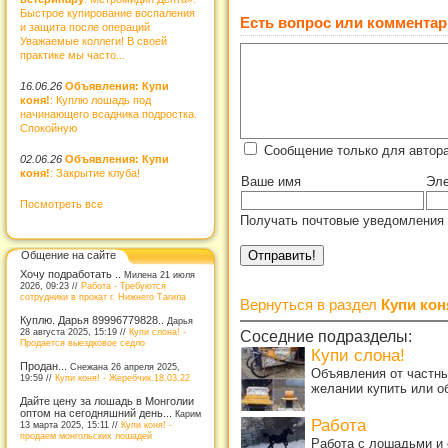
Быстрое купирование воспаления
Есть вопрос или комментар
и защита после операций
Уважаемые коллеги! В своей
практике мы часто...
16.06.26
Объявления: Купи
коня!
: Куплю лошадь под
начинающего всадника подростка.
Спокойную
Сообщение только для автора
02.06.26
Объявления: Купи
коня!
: Закрытие клуба!
Ваше имя
Эле
Посмотреть все
Получать почтовые уведомления 
Общение на сайте
Хочу подработать ..
Милена 21 июля
2026, 09:23 //
Работа - Требуются
сотрудники в прокат г. Нижнего Тагила
Вернуться в раздел
Купи кон
Куплю. Дарья 89996779828..
Дарья
28 августа 2025, 15:19 //
Купи слона! -
Соседние подразделы:
Продается выездковое седло
Купи слона!
Продан...
Снежана 26 апреля 2025,
Объявления от частны
19:59 //
Купи коня! - Жеребчик.18.03.22
желании купить или о
Дайте цену за лошадь в Монголии
оптом на сегодняшний день...
Карим
Работа
13 марта 2025, 15:11 //
Купи коня! -
продаем монгольских лошадей
Работа с лошадьми и 