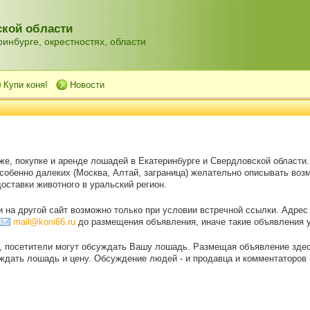
кой области
инбурге, окрестностях, области
Купи коня!
Новости
же, покупке и аренде лошадей в Екатеринбурге и Свердловской области
особенно далеких (Москва, Алтай, заграница) желательно описывать воз
оставки животного в уральский регион.
на другой сайт возможно только при условии встречной ссылки. Адрес
mail@koni66.ru
до размещения объявления, иначе такие объявления 
, посетители могут обсуждать Вашу лошадь. Размещая объявление зде
дать лошадь и цену. Обсуждение людей - и продавца и комментаторов - 