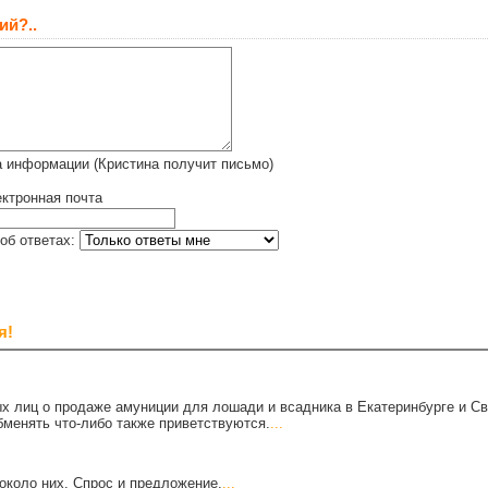
ий?..
 информации (Кристина получит письмо)
ктронная почта
об ответах:
я!
х лиц о продаже амуниции для лошади и всадника в Екатеринбурге и С
бменять что-либо также приветствуются.
...
около них. Спрос и предложение.
...