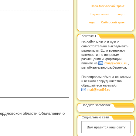
Ново-Московский тракт
Березовский
озеро
еда
Сибирский тракт
Контакты
На сайте можно и нужно
самостоятельно выкладывать
материалы. Если возникают
сложности, по вопросам
размещения информации,
пишите на
mail@koni66.ru
,
мы обязательно разберемся.
По вопросам обмена ссылками
и всякого сотрудничества
обращайтесь на емайл
mail@koni66.ru
Введите заголовок
вердловской области.Объявления о
Социальные сети
Вам нравится наш сайт?