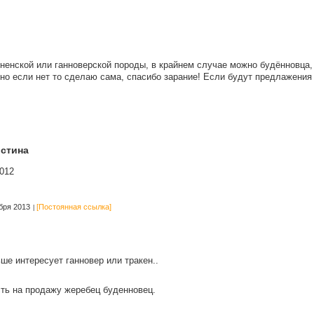
ненской или ганноверской породы, в крайнем случае можно будённовца, 
но если нет то сделаю сама, спасибо зарание! Если будут предлажения
стина
012
бря 2013
[Постоянная ссылка]
ше интересует ганновер или тракен..
ть на продажу жеребец буденновец.