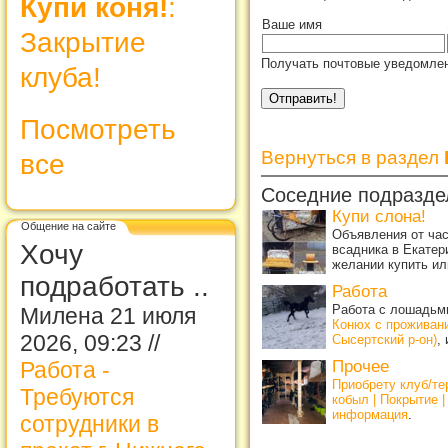
Купи коня!
:
Ваше имя
Закрытие
Получать почтовые уведомлен
клуба!
Посмотреть
Вернуться в раздел
все
Соседние подразде
Купи слона!
Общение на сайте
Объявления от ча
Хочу
всадника в Екатер
желании купить ил
подработать ..
Работа
Работа с лошадьми
Милена 21 июля
Конюх с проживан
2026, 09:23 //
Сысертский р-он)
,
Прочее
Работа -
Приобрету клуб/т
Требуются
кобыл | Покрытие 
информация
.
сотрудники в