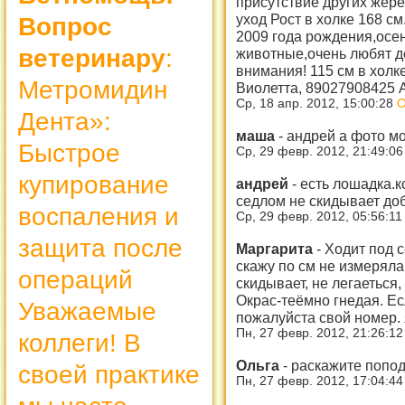
присутствие других жере
уход Рост в холке 168 см
Вопрос
2009 года рождения,ос
ветеринару
:
животные,очень любят де
внимания! 115 см в холк
Метромидин
Виолетта, 89027908425 
Ср, 18 апр. 2012, 15:00:28
О
Дента»:
маша
-
андрей а фото м
Быстрое
Ср, 29 февр. 2012, 21:49:0
купирование
андрей
-
есть лошадка.к
седлом не скидывает доб
воспаления и
Ср, 29 февр. 2012, 05:56:1
защита после
Маргарита
-
Ходит под с
скажу по см не измеряла
операций
скидывает, не легаеться,
Окрас-теёмно гнедая. Е
Уважаемые
пожалуйста свой номер. 
Пн, 27 февр. 2012, 21:26:1
коллеги! В
Ольга
-
раскажите попод
своей практике
Пн, 27 февр. 2012, 17:04:4