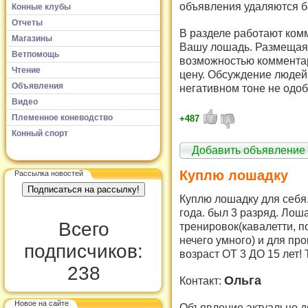
объявления удаляются б
Конные клубы
Отчеты
В разделе работают комм
Магазины
Вашу лошадь. Размещая 
Ветпомощь
возможностью комментар
Чтение
цену. Обсуждение людей 
Объявления
негативном тоне не одоб
Видео
Племенное коневодство
+487
Конный спорт
Добавить объявление
Куплю лошадку
Рассылка новостей
Куплю лошадку для себя.
года. был 3 разряд. Лош
Всего
тренировок(кавалетти, п
нечего умного) и для про
подписчиков:
возраст ОТ 3 ДО 15 л
238
Ольга
Контакт:
Новое на сайте
Объявление актуально д