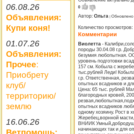
06.08.26
0
Объявления:
Автор:
Ольга
Обновлено 
Купи коня!
Количество просмотров:
Комментарии
01.07.26
Виолетта
-
Калибри,сол
породы 30.04.08 г.р. До
Объявления:
безумия любопытная. ОО
уровень подготовки всад
Прочее
:
157 см. Кобыла с жеребен
тыс.рублей Леди! Кобыла
Приобрету
г.р. Ответственная, резв
клуб/
опытных всадников и для
Цена: 65 тыс. рублей М
территорию/
благородных кровей, 200
резвая,любопытная,подх
землю
опытных всадников любя
одному хозяину. Рост в 
Жеребец,ворнной масти,
16.06.26
ВНИИК Умный,добродушн
начинающих так и для о
Ветпомощь: