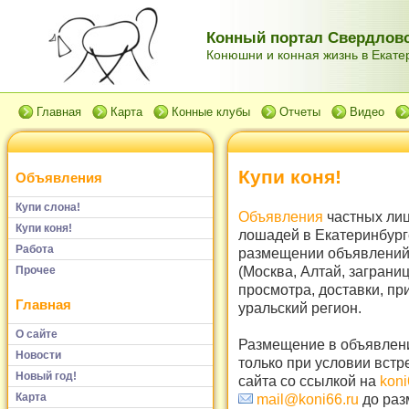
Конный портал Свердловс
Конюшни и конная жизнь в Екатер
Главная
Карта
Конные клубы
Отчеты
Видео
Купи коня!
Объявления
Купи слона!
Объявления
частных лиц
Купи коня!
лошадей в Екатеринбург
Работа
размещении объявлений 
(Москва, Алтай, заграни
Прочее
просмотра, доставки, пр
Главная
уральский регион.
О сайте
Размещение в объявлени
Новости
только при условии встр
Новый год!
сайта со ссылкой на
koni
Карта
mail@koni66.ru
до раз