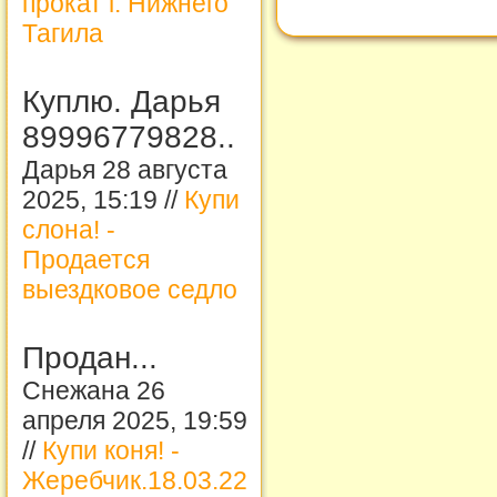
прокат г. Нижнего
Тагила
Куплю. Дарья
89996779828..
Дарья 28 августа
2025, 15:19 //
Купи
слона! -
Продается
выездковое седло
Продан...
Снежана 26
апреля 2025, 19:59
//
Купи коня! -
Жеребчик.18.03.22