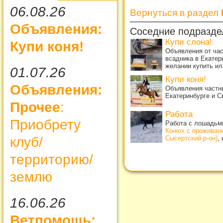
06.08.26
Вернуться в раздел
Объявления:
Соседние подразде
Купи слона!
Купи коня!
Объявления от ча
всадника в Екатер
желании купить ил
01.07.26
Купи коня!
Объявления:
Объявления частны
Екатеринбурге и С
Прочее
:
Работа
Приобрету
Работа с лошадьми
Конюх с проживан
клуб/
Сысертский р-он)
,
территорию/
землю
16.06.26
Ветпомощь: