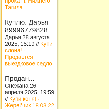
прокат г. Нижнего
Тагила
Куплю. Дарья
89996779828..
Дарья 28 августа
2025, 15:19 //
Купи
слона! -
Продается
выездковое седло
Продан...
Снежана 26
апреля 2025, 19:59
//
Купи коня! -
Жеребчик.18.03.22