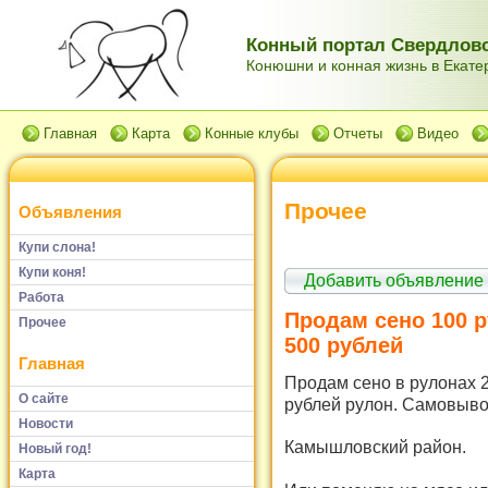
Конный портал Свердловс
Конюшни и конная жизнь в Екатер
Главная
Карта
Конные клубы
Отчеты
Видео
Прочее
Объявления
Купи слона!
Купи коня!
Добавить объявление
Работа
Продам сено 100 р
Прочее
500 рублей
Главная
Продам сено в рулонах 2
О сайте
рублей рулон. Самовыво
Новости
Камышловский район.
Новый год!
Карта