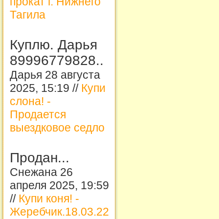
прокат г. Нижнего
Тагила
Куплю. Дарья
89996779828..
Дарья 28 августа
2025, 15:19 //
Купи
слона! -
Продается
выездковое седло
Продан...
Снежана 26
апреля 2025, 19:59
//
Купи коня! -
Жеребчик.18.03.22