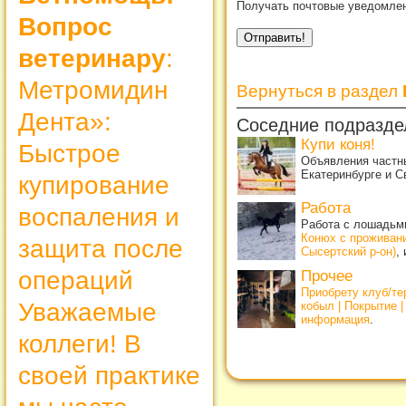
Получать почтовые уведомлен
Вопрос
ветеринару
:
Метромидин
Вернуться в раздел
Дента»:
Соседние подразде
Купи коня!
Быстрое
Объявления частны
Екатеринбурге и С
купирование
Работа
воспаления и
Работа с лошадьми
Конюх с проживан
защита после
Сысертский р-он)
,
операций
Прочее
Приобрету клуб/т
Уважаемые
кобыл | Покрытие 
информация
.
коллеги! В
своей практике