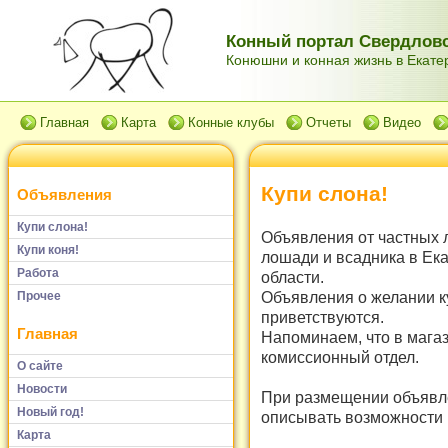
Конный портал Свердловс
Конюшни и конная жизнь в Екатер
Главная
Карта
Конные клубы
Отчеты
Видео
Купи слона!
Объявления
Купи слона!
Объявления от частных 
Купи коня!
лошади и всадника в Ек
Работа
области.
Объявления о желании к
Прочее
приветствуются.
Главная
Напоминаем, что в мага
комиссионный отдел.
О сайте
Новости
При размещении объявле
Новый год!
описывать возможности и
Карта