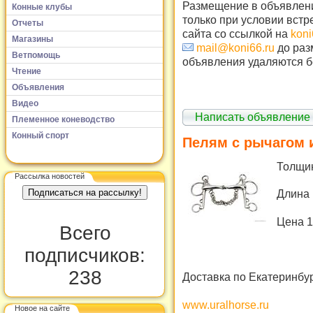
Размещение в объявлени
Конные клубы
только при условии встр
Отчеты
сайта со ссылкой на
koni
Магазины
mail@koni66.ru
до раз
Ветпомощь
объявления удаляются б
Чтение
Объявления
Видео
Написать объявление
Племенное коневодство
Конный спорт
Пелям с рычагом и
Толщин
Рассылка новостей
Длина 
Цена 1
Всего
подписчиков:
238
Доставка по Екатеринбур
www.uralhorse.ru
Новое на сайте