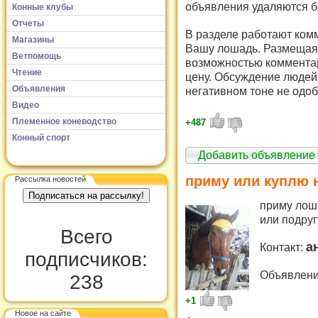
объявления удаляются б
Конные клубы
Отчеты
В разделе работают комм
Магазины
Вашу лошадь. Размещая 
Ветпомощь
возможностью комментар
Чтение
цену. Обсуждение людей 
Объявления
негативном тоне не одоб
Видео
Племенное коневодство
+487
Конный спорт
Добавить объявление
приму или куплю 
Рассылка новостей
приму лоша
или подруг
Всего
а
Контакт:
подписчиков:
Объявление
238
+1
Новое на сайте