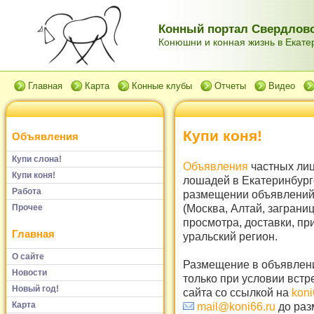
Конный портал Свердловс
Конюшни и конная жизнь в Екатер
Главная
Карта
Конные клубы
Отчеты
Видео
Купи коня!
Объявления
Купи слона!
Объявления
частных лиц
Купи коня!
лошадей в Екатеринбург
Работа
размещении объявлений 
(Москва, Алтай, заграни
Прочее
просмотра, доставки, пр
Главная
уральский регион.
О сайте
Размещение в объявлени
Новости
только при условии встр
Новый год!
сайта со ссылкой на
koni
Карта
mail@koni66.ru
до раз