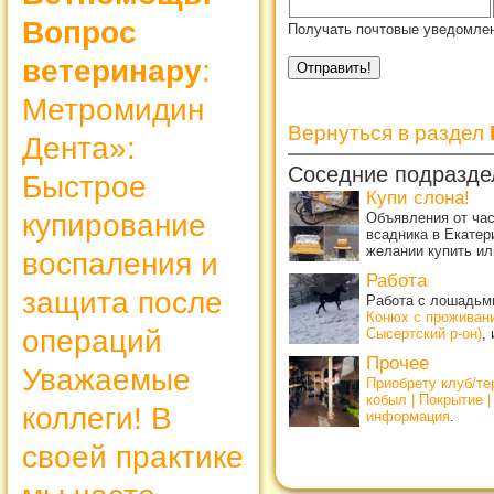
Вопрос
Получать почтовые уведомлен
ветеринару
:
Метромидин
Вернуться в раздел
Дента»:
Соседние подразде
Быстрое
Купи слона!
купирование
Объявления от ча
всадника в Екатер
желании купить ил
воспаления и
Работа
защита после
Работа с лошадьми
Конюх с проживан
операций
Сысертский р-он)
,
Прочее
Уважаемые
Приобрету клуб/т
кобыл | Покрытие 
коллеги! В
информация
.
своей практике