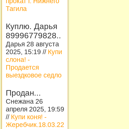
прокат г. Нижнего
Тагила
Куплю. Дарья
89996779828..
Дарья 28 августа
2025, 15:19 //
Купи
слона! -
Продается
выездковое седло
Продан...
Снежана 26
апреля 2025, 19:59
//
Купи коня! -
Жеребчик.18.03.22