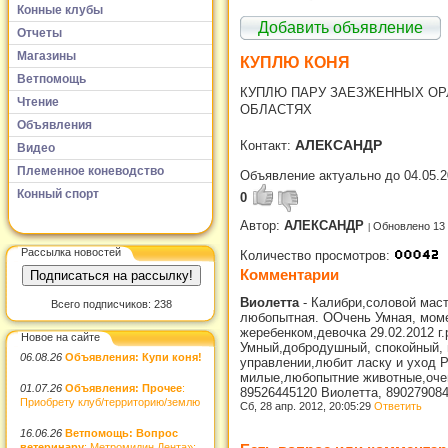
Конные клубы
Добавить объявление
Отчеты
Магазины
КУПЛЮ КОНЯ
Ветпомощь
КУПЛЮ ПАРУ ЗАЕЗЖЕННЫХ ОР
Чтение
ОБЛАСТЯХ
Объявления
АЛЕКСАНДР
Контакт:
Видео
Племенное коневодство
Объявление актуально до 04.05.2
Конный спорт
0
Автор:
АЛЕКСАНДР
Обновлено 13 
Рассылка новостей
Количество просмотров:
Комментарии
Виолетта
-
Калибри,соловой маст
Всего подписчиков: 238
любопытная. ООчень Умная, моме
жеребенком,девочка 29.02.2012 г
Новое на сайте
Умный,добродушный, спокойный, п
06.08.26
Объявления: Купи коня!
управлении,любит ласку и уход Р
милые,любопытние животные,очень
01.07.26
Объявления: Прочее
:
89526445120 Виолетта, 89027908
Приобрету клуб/территорию/землю
Сб, 28 апр. 2012, 20:05:29
Ответить
16.06.26
Ветпомощь: Вопрос
ветеринару
: Метромидин Дента»: