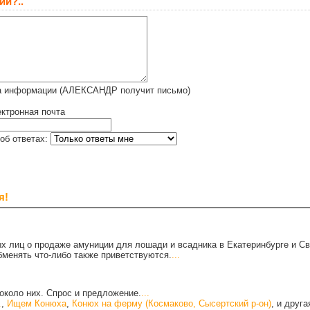
ий?..
а информации (АЛЕКСАНДР получит письмо)
ктронная почта
об ответах:
я!
х лиц о продаже амуниции для лошади и всадника в Екатеринбурге и С
бменять что-либо также приветствуются.
...
около них. Спрос и предложение.
...
.
,
Ищем Конюха
,
Конюх на ферму (Космаково, Сысертский р-он)
, и друг