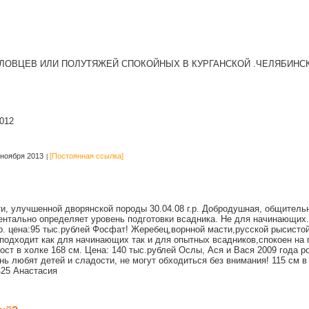
ЛОВЦЕВ ИЛИ ПОЛУТЯЖЕЙ СПОКОЙНЫХ В КУРГАНСКОЙ .ЧЕЛЯБИНС
012
ноября 2013
[Постоянная ссылка]
и, улучшенной дворянской породы 30.04.08 г.р. Добродушная, общительн
нтально определяет уровень подготовки всадника. Не для начинающих. 
.р. цена:95 тыс.рублей Фосфат! Жеребец,ворнной масти,русской рысисто
одходит как для начинающих так и для опытных всадников,спокоен на 
ост в холке 168 см. Цена: 140 тыс.рублей Ослы, Ася и Вася 2009 года
 любят детей и сладости, не могут обходиться без внимания! 115 см в 
425 Анастасия