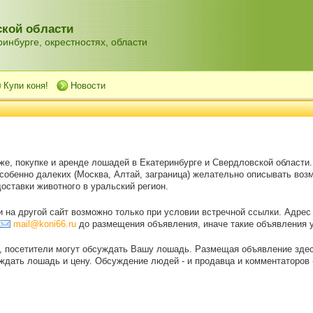
кой области
инбурге, окрестностях, области
Купи коня!
Новости
же, покупке и аренде лошадей в Екатеринбурге и Свердловской области
особенно далеких (Москва, Алтай, заграница) желательно описывать воз
оставки животного в уральский регион.
на другой сайт возможно только при условии встречной ссылки. Адрес
mail@koni66.ru
до размещения объявления, иначе такие объявления 
, посетители могут обсуждать Вашу лошадь. Размещая объявление зде
дать лошадь и цену. Обсуждение людей - и продавца и комментаторов - 