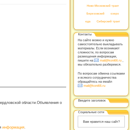
Ново-Московский тракт
Березовский
озеро
еда
Сибирский тракт
Контакты
На сайте можно и нужно
самостоятельно выкладывать
материалы. Если возникают
сложности, по вопросам
размещения информации,
пишите на
mail@koni66.ru
,
мы обязательно разберемся.
По вопросам обмена ссылками
и всякого сотрудничества
обращайтесь на емайл
mail@koni66.ru
Введите заголовок
вердловской области.Объявления о
Социальные сети
Вам нравится наш сайт?
ая
информация
.