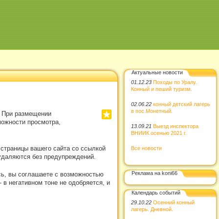
Актуальные новости
01.12.23
Походы по Уралу.
Конный и пеший туризм.
02.06.22
конный детский лагерь
в пос.Монетный.
. При размещении
можности просмотра,
13.09.21
Выезд инспектора
ВНИИК осенью 2021 г.
 страницы вашего сайта со ссылкой
Все новости
удаляются без предупреждений.
Реклама на koni66
сь, вы соглашаете с возможностью
в негативном тоне не одобряется, и
Календарь событий
29.10.22
Осенний конный
лагерь. Дневной.