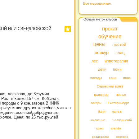
Все мероприятия
Облако меток клубов
прокат
КОЙ ИЛИ СВЕРДЛОВСКОЙ
обучение
цены
постой
конкур
плац
лес
иппотерапия
дети
пони
походы
сани
поле
Серовский тракт
ая, ласковая, до безумия
транспорт
жилье
Рост в холке 157 см. Кобыла с
й породы с 9 кон.завода ВНИИК
лагерь
Екатеринбург
присутствие других жеребцов,мягок в
баня
манеж
 рождения,осенние!добродушные
холке. Цена: по 25 тыс.рублей
животные
Челябинский
тракт
arenda
раздевалка
коневоз