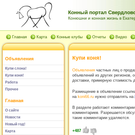
Конный портал Свердловс
Конюшни и конная жизнь в Екатер
Главная
Карта
Конные клубы
Отчеты
Видео
Купи коня!
Объявления
Купи слона!
Объявления
частных лиц о прода
объявлений из других регионов, 
Купи коня!
доставки, примерную стоимость д
Работа
Прочее
Размещение в объявлении ссылки 
на
koni66.ru
нужно отправлять на
Главная
В разделе работают комментарии
О сайте
комментариев. Разрешается обсуж
Новости
такие комментарии удаляются.
Новый год!
+487
Карта