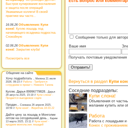
Есть вопрос или комментар
Быстрое купирование воспаления
и защита после операций
Уважаемые коллеги! В своей
практике мы часто...
16.06.26
Объявления: Купи
коня!
: Куплю лошадь под
начинающего всадника подростка.
Спокойную
Сообщение только для автор
02.06.26
Объявления: Купи
Ваше имя
Эле
коня!
: Закрытие клуба!
Получать почтовые уведомления 
Посмотреть все
Общение на сайте
Хочу подработать ..
Милена 21 июля
Вернуться в раздел
Купи кон
2026, 09:23 //
Работа - Требуются
сотрудники в прокат г. Нижнего Тагила
Соседние подразделы:
Куплю. Дарья 89996779828..
Дарья
Купи слона!
28 августа 2025, 15:19 //
Купи слона! -
Продается выездковое седло
Объявления от частны
Продан...
желании купить или о
Снежана 26 апреля 2025,
19:59 //
Купи коня! - Жеребчик.18.03.22
Дайте цену за лошадь в Монголии
Работа
оптом на сегодняшний день...
Карим
Работа с лошадьми и 
13 марта 2025, 15:11 //
Купи коня! -
продаем монгольских лошадей
Конюх с проживанием