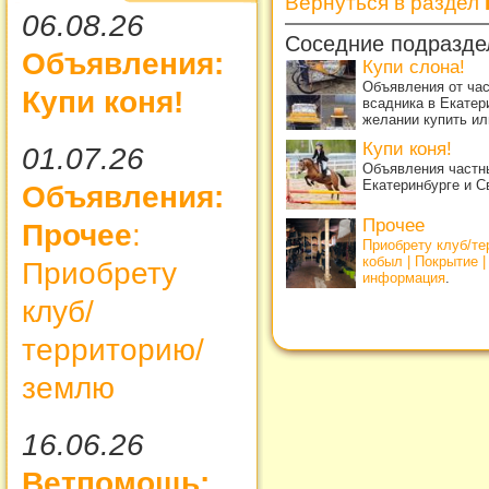
Вернуться в раздел
06.08.26
Соседние подразде
Объявления:
Купи слона!
Объявления от ча
Купи коня!
всадника в Екатер
желании купить ил
Купи коня!
01.07.26
Объявления частны
Екатеринбурге и С
Объявления:
Прочее
Прочее
:
Приобрету клуб/т
кобыл | Покрытие 
Приобрету
информация
.
клуб/
территорию/
землю
16.06.26
Ветпомощь: