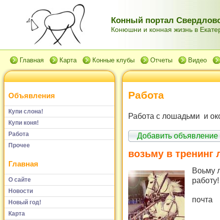
Конный портал Свердловс
Конюшни и конная жизнь в Екатер
Главная
Карта
Конные клубы
Отчеты
Видео
Работа
Объявления
Купи слона!
Работа с лошадьми и ок
Купи коня!
Работа
Добавить объявление
Прочее
возьму в тренинг
Главная
Воьму 
работу!
О сайте
Новости
почта 
Новый год!
Карта