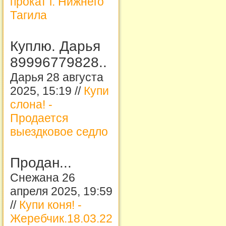
прокат г. Нижнего
Тагила
Куплю. Дарья
89996779828..
Дарья 28 августа
2025, 15:19 //
Купи
слона! -
Продается
выездковое седло
Продан...
Снежана 26
апреля 2025, 19:59
//
Купи коня! -
Жеребчик.18.03.22