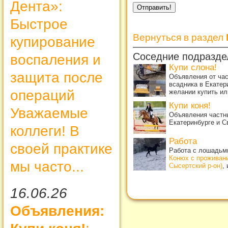
Дента»:
Быстрое
Вернуться в раздел
купирование
Соседние подразде
воспаления и
Купи слона!
защита после
Объявления от ча
всадника в Екатер
операций
желании купить ил
Купи коня!
Уважаемые
Объявления частны
Екатеринбурге и С
коллеги! В
Работа
своей практике
Работа с лошадьми
Конюх с проживан
мы часто...
Сысертский р-он)
,
16.06.26
Объявления: