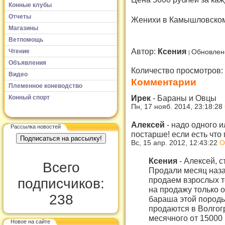
Конные клубы
Отчеты
Женихи в Камышловском
Магазины
Ветпомощь
Автор:
Ксения
Чтение
Обновлен
Объявления
Количество просмотров:
Видео
Комментарии
Племенное коневодство
Ирек
-
Бараны и Овцы
Конный спорт
Пн, 17 нояб. 2014, 23:18:28
Алексей
-
надо одного и
Рассылка новостей
постарше! если есть что 
Вс, 15 апр. 2012, 12:43:22
О
Ксения
-
Алексей, с
Всего
Продали месяц наза
продаем взрослых т
подписчиков:
на продажу только о
238
бараша этой породы
продаются в Волгогр
месячного от 15000
Новое на сайте