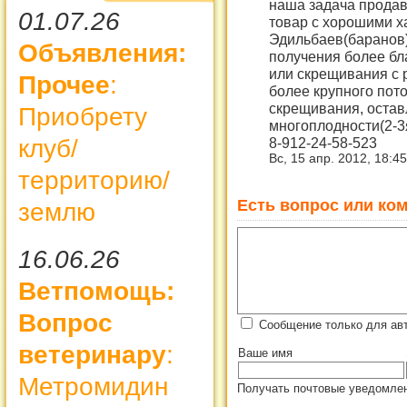
наша задача продав
01.07.26
товар с хорошими х
Эдильбаев(баранов)
Объявления:
получения более бл
или скрещивания с 
Прочее
:
более крупного пото
скрещивания, оста
Приобрету
многоплодности(2-3
8-912-24-58-523
клуб/
Вс, 15 апр. 2012, 18:4
территорию/
Есть вопрос или ком
землю
16.06.26
Ветпомощь:
Вопрос
Сообщение только для ав
ветеринару
:
Ваше имя
Метромидин
Получать почтовые уведомлен