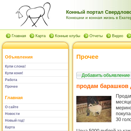
Конный портал Свердловс
Конюшни и конная жизнь в Екатер
Главная
Карта
Конные клубы
Отчеты
Видео
Прочее
Объявления
Купи слона!
Купи коня!
Добавить объявление
Работа
продам барашков 
Прочее
Продам
Главная
месяце
О сайте
мерино
покупа
Новости
30 гол
Новый год!
Карта
Цена 5000 рублей за каж