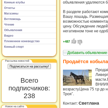
объявления удаляются б
Конные клубы
Отчеты
В разделе работают комм
Магазины
Вашу лошадь. Размещая 
Ветпомощь
возможностью комментар
Чтение
цену. Обсуждение людей 
Объявления
негативном тоне не одоб
Видео
Племенное коневодство
+487
Конный спорт
Добавить объявление
Продаётся кобыла
Рассылка новостей
Продаё
Ливерп
Всего
масти.
ВНИИК(
подписчиков:
возрасту.Цена 75 т.р до 
Троя".
238
Светлана
Контакт:
Новое на сайте