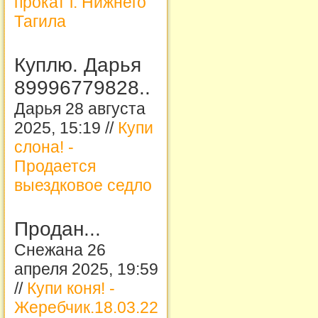
прокат г. Нижнего
Тагила
Куплю. Дарья
89996779828..
Дарья 28 августа
2025, 15:19 //
Купи
слона! -
Продается
выездковое седло
Продан...
Снежана 26
апреля 2025, 19:59
//
Купи коня! -
Жеребчик.18.03.22