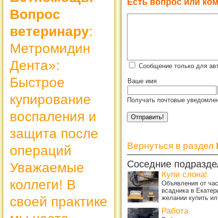
Есть вопрос или ком
Вопрос
ветеринару
:
Метромидин
Дента»:
Сообщение только для ав
Быстрое
Ваше имя
купирование
Получать почтовые уведомлен
воспаления и
защита после
Вернуться в раздел
операций
Соседние подразде
Уважаемые
Купи слона!
коллеги! В
Объявления от ча
всадника в Екатер
желании купить ил
своей практике
Работа