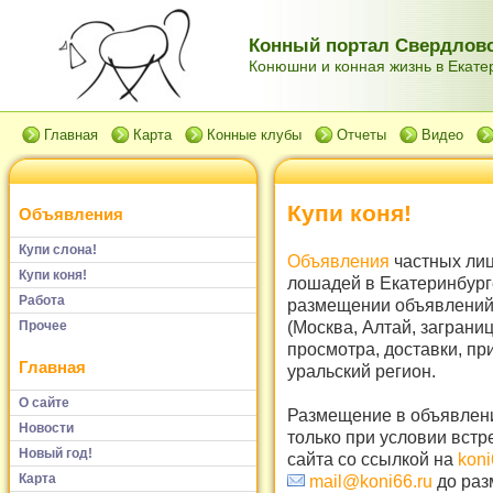
Конный портал Свердловс
Конюшни и конная жизнь в Екатер
Главная
Карта
Конные клубы
Отчеты
Видео
Купи коня!
Объявления
Купи слона!
Объявления
частных лиц
Купи коня!
лошадей в Екатеринбург
Работа
размещении объявлений 
(Москва, Алтай, заграни
Прочее
просмотра, доставки, пр
Главная
уральский регион.
О сайте
Размещение в объявлени
Новости
только при условии встр
Новый год!
сайта со ссылкой на
koni
Карта
mail@koni66.ru
до раз