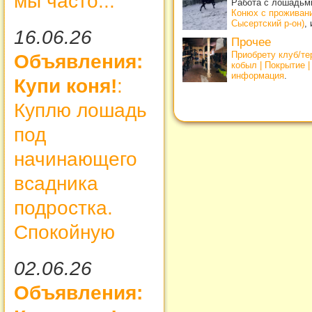
мы часто...
Работа с лошадьми
Конюх с проживан
Сысертский р-он)
,
16.06.26
Прочее
Приобрету клуб/т
Объявления:
кобыл | Покрытие 
информация
.
Купи коня!
:
Куплю лошадь
под
начинающего
всадника
подростка.
Спокойную
02.06.26
Объявления: