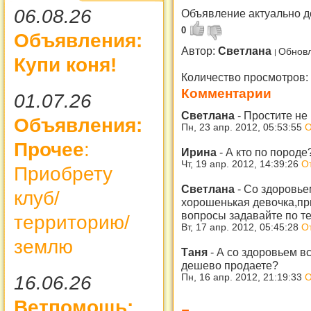
06.08.26
Объявление актуально д
0
Объявления:
Автор:
Светлана
Обновл
Купи коня!
Количество просмотров:
Комментарии
01.07.26
Светлана
-
Простите не
Объявления:
Пн, 23 апр. 2012, 05:53:55
О
Прочее
:
Ирина
-
А кто по породе
Чт, 19 апр. 2012, 14:39:26
О
Приобрету
Светлана
-
Со здоровье
клуб/
хорошенькая девочка,пр
вопросы задавайте по т
территорию/
Вт, 17 апр. 2012, 05:45:28
О
землю
Таня
-
А со здоровьем в
дешево продаете?
16.06.26
Пн, 16 апр. 2012, 21:19:33
О
Ветпомощь: